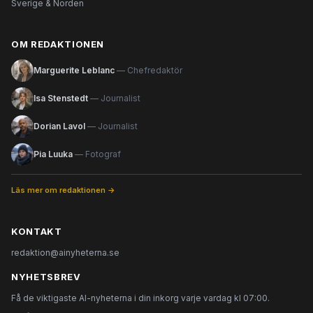
Sverige & Norden
OM REDAKTIONEN
Marguerite Leblanc
— Chefredaktör
Isa Stenstedt
— Journalist
Dorian Lavol
— Journalist
Pia Luuka
— Fotograf
Läs mer om redaktionen →
KONTAKT
redaktion@ainyheterna.se
NYHETSBREV
Få de viktigaste AI-nyheterna i din inkorg varje vardag kl 07:00.