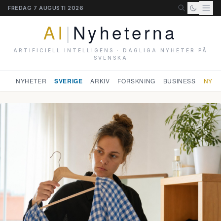
FREDAG 7 AUGUSTI 2026
AI
|
Nyheterna
ARTIFICIELL INTELLIGENS · DAGLIGA NYHETER PÅ
SVENSKA
NYHETER
SVERIGE
ARKIV
FORSKNING
BUSINESS
NYHE