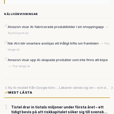
KÄLLHÄNVISNINGAR
Amazon visar AI-fabricerade produktbilder i sin shoppingapp
—
TechCrunch AI
När AI:n blir smartare avslöjas ett ihåligt löfte om framtiden
— The
Verge AI
Amazon visar upp AI-skapade produkter som inte finns att köpa
— The Verge AI
Ny AI-modell från Google körs på 16 GB minne – och presterar nästan i klass med dubbelt så resurskrävande modeller
Läkaren vände sig om – och det var AI:n som gjorde det möjligt
MEST LÄSTA
1
Tistel drar in tiotals miljoner under första året – ett
tidigt bevis på att riskkapitalet söker sig till svensk