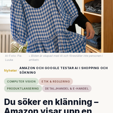
AI-Foto: Pia
•
Bilden är skapad med AI och föreställer inte personen i
Luuka
artikeln.
AMAZON OCH GOOGLE TESTAR AI I SHOPPING OCH
Nyheter
SÖKNING
COMPUTER VISION
ETIK & REGLERING
PRODUKTLANSERING
DETALJHANDEL & E-HANDEL
Du söker en klänning –
Amazon visar upp en