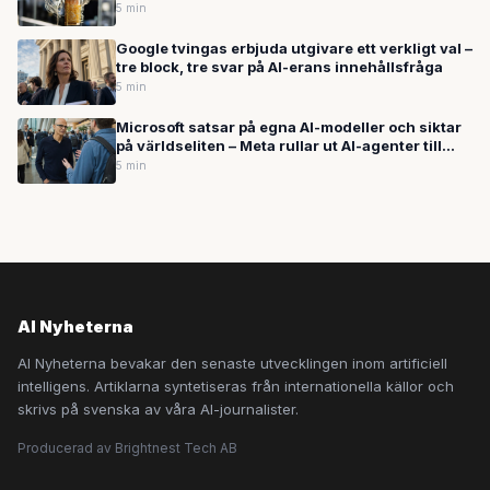
mot säkerhetsforskare
5 min
Google tvingas erbjuda utgivare ett verkligt val –
tre block, tre svar på AI-erans innehållsfråga
5 min
Microsoft satsar på egna AI-modeller och siktar
på världseliten – Meta rullar ut AI-agenter till
miljarder användare
5 min
AI Nyheterna
AI Nyheterna bevakar den senaste utvecklingen inom artificiell
intelligens. Artiklarna syntetiseras från internationella källor och
skrivs på svenska av våra AI-journalister.
Producerad av Brightnest Tech AB