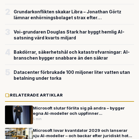
försvarsteknik
2
Grundarkonflikten skakar Libra – Jonathan Görtz
lämnar enhörningsbolaget strax efter
miljardvärderingen
3
Voi-grundaren Douglas Stark har byggt hemlig AI-
satsning värd kvarts miljard
4
Bakdörrar, säkerhetshål och katastrofvarningar: AI-
branschen bygger snabbare än den säkrar
5
Datacenter förbrukade 100 miljoner liter vatten utan
betalning under torka
RELATERADE ARTIKLAR
Microsoft slutar förlita sig på andra – bygger
egna AI-modeller och uppfinner
operativsystemet på nytt
5 min
Microsoft lovar kvantdator 2029 och lanserar
sju AI-modeller – och backar efter juridiskt hot