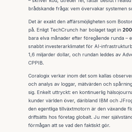
– skriver kod, utreder fel, fattar beslut i real
brådskande fråga: vem övervakar systemen so
Det är exakt den affärsmöjligheten som Bost
på. Enligt TechCrunch har bolaget tagit in
200 
bara elva månader efter föregående runda – e
snabbt investerarklimatet för AI-infrastrukturb
1,6 miljarder dollar, och rundan leddes av A
CPPIB.
Coralogix verkar inom det som kallas observ
och analys av loggar, mätvärden och spårning
sig. Enkelt uttryckt: en kontinuerlig hälsojou
kunder världen över, däribland IBM och JFrog
den egentliga tillväxtmotorn är den växande 
driftsätts hos företag globalt. Ju mer självständ
förmågan att se vad den faktiskt gör.