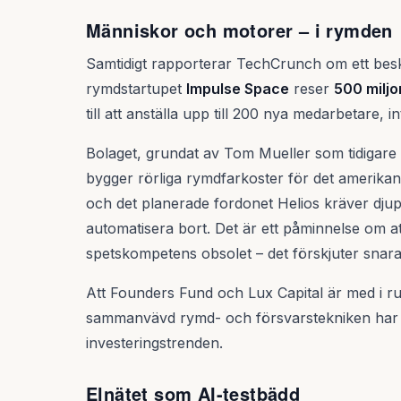
Människor och motorer – i rymden
Samtidigt rapporterar TechCrunch om ett beske
rymdstartupet
Impulse Space
reser
500 miljo
till att anställa upp till 200 nya medarbetare, in
Bolaget, grundat av Tom Mueller som tidigare
bygger rörliga rymdfarkoster för det amerika
och det planerade fordonet Helios kräver dju
automatisera bort. Det är ett påminnelse om a
spetskompetens obsolet – det förskjuter snar
Att Founders Fund och Lux Capital är med i ru
sammanvävd rymd- och försvarstekniken har b
investeringstrenden.
Elnätet som AI-testbädd