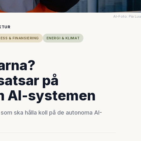
AI-Foto: Pia Lu
KTUR
ESS & FINANSIERING
ENERGI & KLIMAT
arna?
satsar på
m AI-systemen
som ska hålla koll på de autonoma AI-