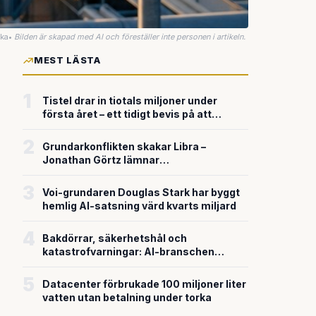
uka
•
Bilden är skapad med AI och föreställer inte personen i artikeln.
MEST LÄSTA
1
Tistel drar in tiotals miljoner under
första året – ett tidigt bevis på att
riskkapitalet söker sig till svensk
försvarsteknik
2
Grundarkonflikten skakar Libra –
Jonathan Görtz lämnar
enhörningsbolaget strax efter
miljardvärderingen
3
Voi-grundaren Douglas Stark har byggt
hemlig AI-satsning värd kvarts miljard
4
Bakdörrar, säkerhetshål och
katastrofvarningar: AI-branschen
bygger snabbare än den säkrar
5
Datacenter förbrukade 100 miljoner liter
vatten utan betalning under torka