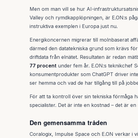
Men om man vill se hur AI-infrastruktursatsnin
Valley och rymdkapplöpningen, är E.ON:s påg
instruktiva exemplen i Europa just nu.
Energikoncernen migrerar till molnbaserat a
därmed den datatekniska grund som krävs för a
driftdata från elnätet. Resultaten är redan mät
77 procent
under fem år. E.ON:s teknikchef 
konsumentprodukter som ChatGPT driver intern
ser hemma och vad de har tillgång till på jobbe
För att ta kontroll över sin tekniska förmåga 
specialister. Det är inte en kostnad – det är en
Den gemensamma tråden
Coralogix, Impulse Space och E.ON verkar i vit