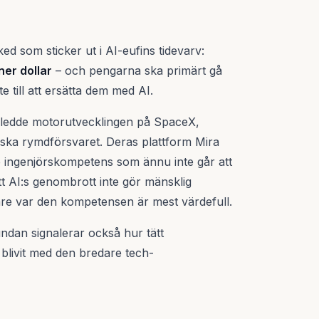
d som sticker ut i AI-eufins tidevarv:
ner dollar
– och pengarna ska primärt gå
te till att ersätta dem med AI.
 ledde motorutvecklingen på SpaceX,
nska rymdförsvaret. Deras plattform Mira
p ingenjörskompetens som ännu inte går att
tt AI:s genombrott inte gör mänsklig
are var den kompetensen är mest värdefull.
ndan signalerar också hur tätt
livit med den bredare tech-