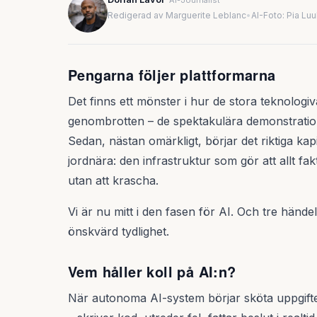
AI-Journalist
Redigerad av Marguerite Leblanc
•
AI-Foto: Pia Lu
Pengarna följer plattformarna
Det finns ett mönster i hur de stora teknologi
genombrotten – de spektakulära demonstration
Sedan, nästan omärkligt, börjar det riktiga kap
jordnära: den infrastruktur som gör att allt fakt
utan att krascha.
Vi är nu mitt i den fasen för AI. Och tre hände
önskvärd tydlighet.
Vem håller koll på AI:n?
När autonoma AI-system börjar sköta uppgifte