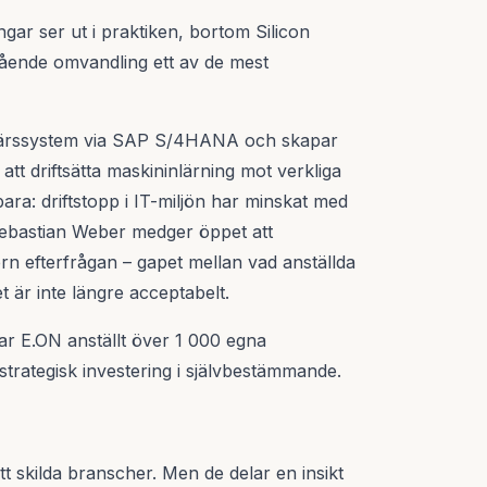
gar ser ut i praktiken, bortom Silicon
ående omvandling ett av de mest
ffärssystem via SAP S/4HANA och skapar
tt driftsätta maskininlärning mot verkliga
bara: driftstopp i IT-miljön har minskat med
Sebastian Weber medger öppet att
 efterfrågan – gapet mellan vad anställda
t är inte längre acceptabelt.
har E.ON anställt över 1 000 egna
 strategisk investering i självbestämmande.
t skilda branscher. Men de delar en insikt