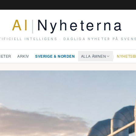
AI
|
Nyheterna
TIFICIELL INTELLIGENS · DAGLIGA NYHETER PÅ SVEN
HETER
ARKIV
SVERIGE & NORDEN
ALLA ÄMNEN
|
NYHETSB