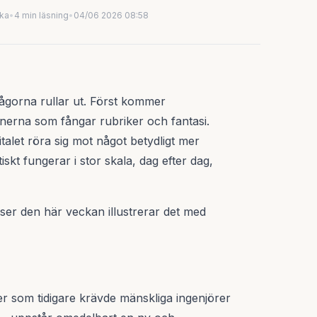
uka
•
4 min läsning
•
04/06 2026 08:58
vågorna rullar ut. Först kommer
erna som fångar rubriker och fantasi.
italet röra sig mot något betydligt mer
iskt fungerar i stor skala, dag efter dag,
lser den här veckan illustrerar det med
r som tidigare krävde mänskliga ingenjörer