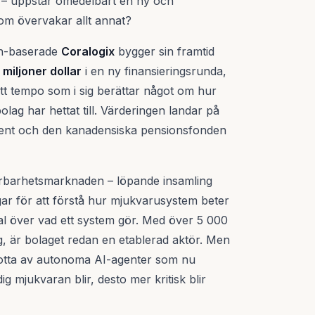
tid – uppstår omedelbart en ny och
m övervakar allt annat?
on-baserade
Coralogix
bygger sin framtid
miljoner dollar
i en ny finansieringsrunda,
tt tempo som i sig berättar något om hur
olag har hettat till. Värderingen landar på
dvent och den kanadensiska pensionsfonden
erbarhetsmarknaden – löpande insamling
ar för att förstå hur mjukvarusystem beter
rnal över vad ett system gör. Med över 5 000
, är bolaget redan en etablerad aktör. Men
flotta av autonoma AI-agenter som nu
ig mjukvaran blir, desto mer kritisk blir