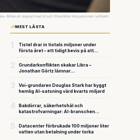
uka
•
Bilden är skapad med AI och föreställer inte personen i artikeln.
MEST LÄSTA
1
Tistel drar in tiotals miljoner under
första året – ett tidigt bevis på att
riskkapitalet söker sig till svensk
försvarsteknik
2
Grundarkonflikten skakar Libra –
Jonathan Görtz lämnar
enhörningsbolaget strax efter
miljardvärderingen
3
Voi-grundaren Douglas Stark har byggt
hemlig AI-satsning värd kvarts miljard
4
Bakdörrar, säkerhetshål och
katastrofvarningar: AI-branschen
bygger snabbare än den säkrar
5
Datacenter förbrukade 100 miljoner liter
vatten utan betalning under torka