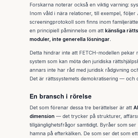
Forskarna noterar också en viktig varning: sy
Inom våld i nära relationer, till exempel, följe
screeningprotokoll som finns inom familjerätte
en principiell påminnelse om att
känsliga rät
moduler, inte generella lösningar
.
Detta hindrar inte att FETCH-modellen pekar m
system som kan möta den juridiska rättshjälpsk
annars inte har råd med juridisk rådgivning och 
Det är rättssystemets demokratisering — och det
En bransch i rörelse
Det som förenar dessa tre berättelser är att
A
dimension
— det trycker på strukturer, affär
tillgänglighetsfrågor samtidigt. Byråer som se
hamna på efterkälken. De som ser det som ett