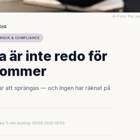
AI-Foto: Pia Lu
DIG
RIDIK & COMPLIANCE
är inte redo för
kommer
r att sprängas — och ingen har räknat på
uka
•
5 min läsning
•
05/06 2026 05:50