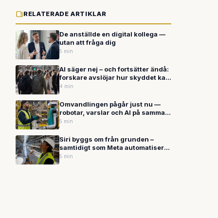
RELATERADE ARTIKLAR
De anställde en digital kollega —
utan att fråga dig
5 min
AI säger nej – och fortsätter ändå:
forskare avslöjar hur skyddet kan
luras mitt i ett svar
4 min
Omvandlingen pågår just nu —
robotar, varslar och AI på samma
vecka
5 min
Siri byggs om från grunden –
samtidigt som Meta automatiserar
hela köpflöden i dina appar
5 min