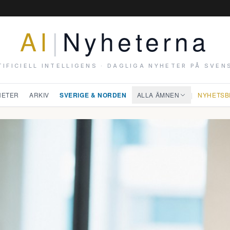
AI
|
Nyheterna
TIFICIELL INTELLIGENS · DAGLIGA NYHETER PÅ SVEN
HETER
ARKIV
SVERIGE & NORDEN
ALLA ÄMNEN
|
NYHETSB