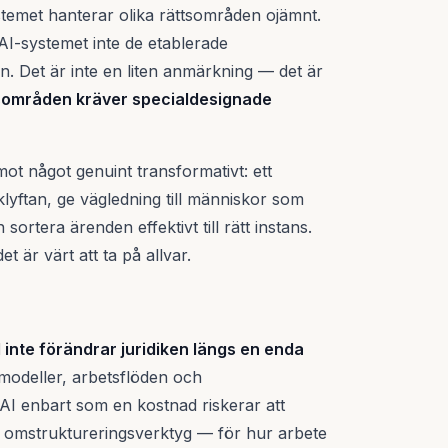
stemet hanterar olika rättsområden ojämnt.
r AI-systemet inte de etablerade
n. Det är inte en liten anmärkning — det är
tsområden kräver specialdesignade
ot något genuint transformativt: ett
lyftan, ge vägledning till människor som
sortera ärenden effektivt till rätt instans.
 är värt att ta på allvar.
I inte förändrar juridiken längs en enda
smodeller, arbetsflöden och
r AI enbart som en kostnad riskerar att
 omstruktureringsverktyg — för hur arbete