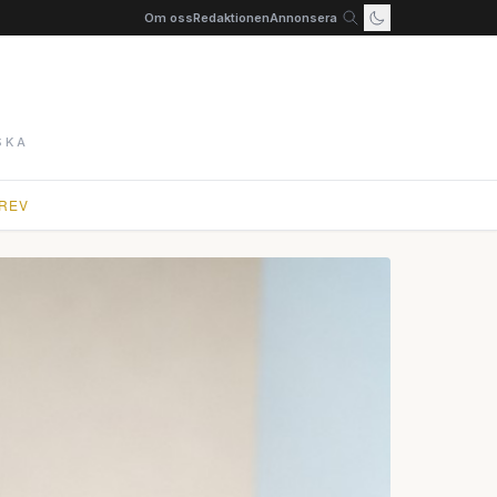
Om oss
Redaktionen
Annonsera
SKA
REV