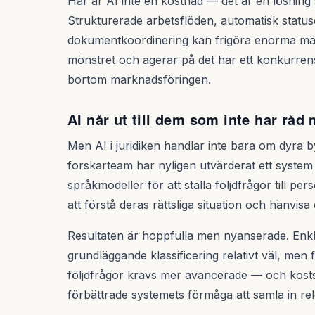
Här är AI inte en kostnad — det är en lösning s
Strukturerade arbetsflöden, automatisk statusö
dokumentkoordinering kan frigöra enorma män
mönstret och agerar på det har ett konkurren
bortom marknadsföringen.
AI når ut till dem som inte har råd
Men AI i juridiken handlar inte bara om dyra 
forskarteam har nyligen utvärderat ett syste
språkmodeller för att ställa följdfrågor till p
att förstå deras rättsliga situation och hänvisa
Resultaten är hoppfulla men nyanserade. Enkla
grundläggande klassificering relativt väl, men 
följdfrågor krävs mer avancerade — och kosts
förbättrade systemets förmåga att samla in re