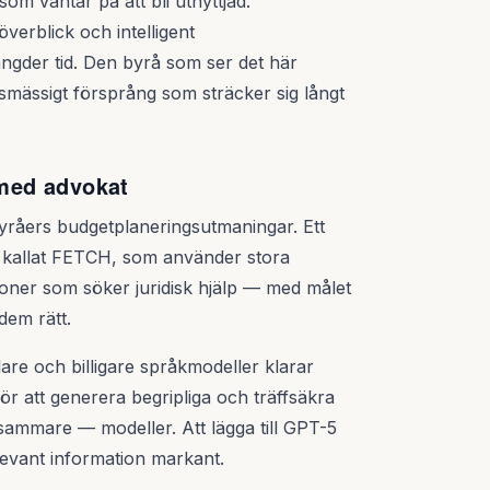
om väntar på att bli utnyttjad.
verblick och intelligent
gder tid. Den byrå som ser det här
smässigt försprång som sträcker sig långt
 med advokat
byråers budgetplaneringsutmaningar. Ett
m kallat FETCH, som använder stora
ersoner som söker juridisk hjälp — med målet
 dem rätt.
re och billigare språkmodeller klarar
för att generera begripliga och träffsäkra
ammare — modeller. Att lägga till GPT-5
levant information markant.