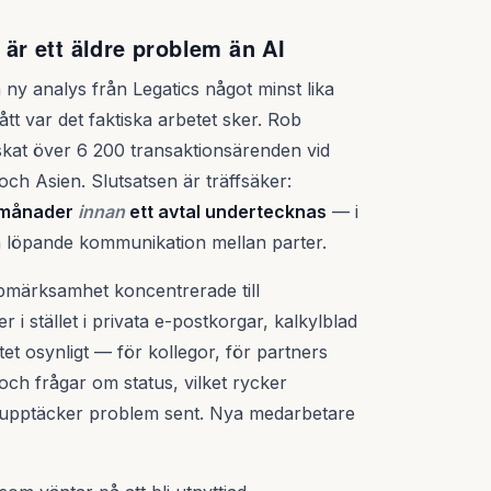
 är ett äldre problem än AI
ny analys från Legatics något minst lika
ått var det faktiska arbetet sker. Rob
kat över 6 200 transaktionsärenden vid
ch Asien. Slutsatsen är träffsäker:
r månader
innan
ett avtal undertecknas
— i
 löpande kommunikation mellan parter.
märksamhet koncentrerade till
i stället i privata e-postkorgar, kalkylblad
et osynligt — för kollegor, för partners
 och frågar om status, vilket rycker
s upptäcker problem sent. Nya medarbetare