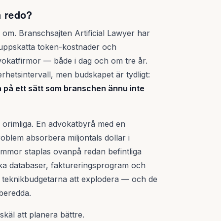
 redo?
 om. Branschsajten Artificial Lawyer har
 uppskatta token-kostnader och
dvokatfirmor — både i dag och om tre år.
hetsintervall, men budskapet är tydligt:
la på ett sätt som branschen ännu inte
är orimliga. En advokatbyrå med en
oblem absorbera miljontals dollar i
ummor staplas ovanpå redan befintliga
ska databaser, faktureringsprogram och
 teknikbudgetarna att explodera — och de
rberedda.
 skäl att planera bättre.