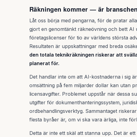
Räkningen kommer — är branschen
Låt oss börja med pengarna, för de pratar alla
gjort en genomtänkt räkneövning och bett AI
företagslicenser för tio av världens största a
Resultaten är uppskattningar med breda osäker
den totala teknikräkningen riskerar att sväl
planerat för.
Det handlar inte om att AI-kostnaderna i sig 
omsättning på fem miljarder dollar kan utan pr
licensavgifter. Problemet uppstår när dessa s
utgifter för dokumenthanteringssystem, juridi
ordbehandlingsverktyg. Sammantaget riskerar
flesta byråer är, om vi ska vara ärliga, inte fö
Detta är inte ett skäl att stanna upp. Det är ett