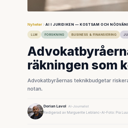
Nyheter
AI I JURIDIKEN — KOSTSAM OCH NÖDVÄN
LLM
FORSKNING
BUSINESS & FINANSIERING
JU
Advokatbyråerna 
räkningen som 
Advokatbyråernas teknikbudgetar riskera
notan.
Dorian Lavol
AI-Journalist
Redigerad av Marguerite Leblanc
•
AI-Foto: Pia Lu