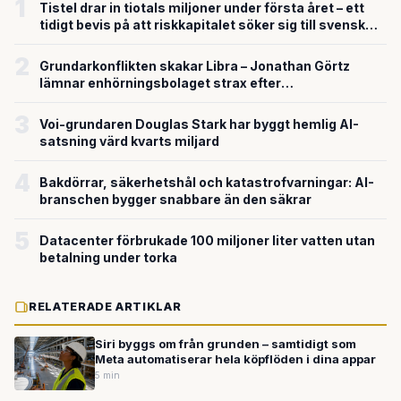
1
Tistel drar in tiotals miljoner under första året – ett
tidigt bevis på att riskkapitalet söker sig till svensk
försvarsteknik
2
Grundarkonflikten skakar Libra – Jonathan Görtz
lämnar enhörningsbolaget strax efter
miljardvärderingen
3
Voi-grundaren Douglas Stark har byggt hemlig AI-
satsning värd kvarts miljard
4
Bakdörrar, säkerhetshål och katastrofvarningar: AI-
branschen bygger snabbare än den säkrar
5
Datacenter förbrukade 100 miljoner liter vatten utan
betalning under torka
RELATERADE ARTIKLAR
Siri byggs om från grunden – samtidigt som
Meta automatiserar hela köpflöden i dina appar
5 min