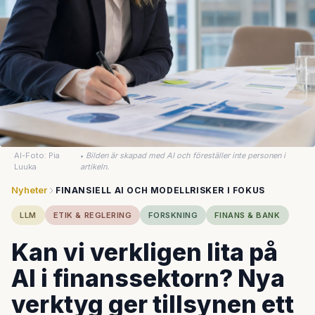
AI-Foto: Pia
•
Bilden är skapad med AI och föreställer inte personen i
Luuka
artikeln.
Nyheter
FINANSIELL AI OCH MODELLRISKER I FOKUS
LLM
ETIK & REGLERING
FORSKNING
FINANS & BANK
Kan vi verkligen lita på
AI i finanssektorn? Nya
verktyg ger tillsynen ett