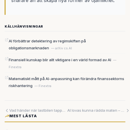
snarare än att skapa nya former av ojämlikhet.
KÄLLHÄNVISNINGAR
AI förbättrar detektering av regimskiften på
obligationsmarknaden
— arXiv cs.AI
Finansiell kunskap blir allt viktigare i en värld formad av AI
—
Finextra
Matematiskt mått på AI-anpassning kan förändra finanssektorns
riskhantering
— Finextra
Vad händer när lastbilen tappar signalen en kilometer ner i berget?
AI lovas kunna rädda maten – men verkligheten är mer blygsam än löftena
MEST LÄSTA