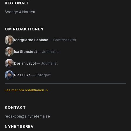
REGIONALT
Sverige & Norden
OM REDAKTIONEN
Marguerite Leblanc
— Chefredaktör
Isa Stenstedt
— Journalist
Dorian Lavol
— Journalist
Pia Luuka
— Fotograf
Läs mer om redaktionen →
KONTAKT
redaktion@ainyheterna.se
NYHETSBREV