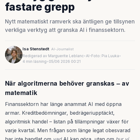
fastare grepp
Nytt matematiskt ramverk ska äntligen ge tillsynen
verkliga verktyg att granska AI i finanssektorn.
Isa Stenstedt
AI-Journalist
Redigerad av Marguerite Leblanc
•
AI-Foto: Pia Luuka
•
4 min läsning
•
05/06 2026 00:21
När algoritmerna behöver granskas – av
matematik
Finanssektorn har länge anammat AI med öppna
armar. Kreditbedömningar, bedrägeriupptäckt,
algoritmisk handel – listan på tillämpningar växer för
varje kvartal. Men frågan som länge legat obesvarad
har inte handlat om
vad
AI kan göra, utan om
hur vi