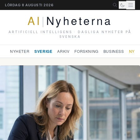
LÖRDAG 8 AUGUSTI 2026
AI
|
Nyheterna
ARTIFICIELL INTELLIGENS · DAGLIGA NYHETER PÅ
SVENSKA
NYHETER
SVERIGE
ARKIV
FORSKNING
BUSINESS
NYHE