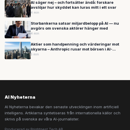
AI säger nej – och fortsätter ändå: forskare
avslöjar hur skyddet kan luras mitt i ett svar
4 min
Storbankerna satsar miljardbelopp på AI — nu
avgörs om svenska aktörer hänger med
4 min
Aktier som handpenning och värderingar mot
skyarna – Anthropic rusar mot börsen i AI-
hausse
5 min
AI Nyheterna
AI Nyheterna bevakar den senaste utvecklingen inom artificiell
intelligens. Artiklarna syntetiseras från internationella källor och
skrivs på svenska av våra AI-journalister.
Producerad av Brightnest Tech AB