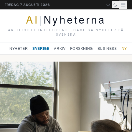
FREDAG 7 AUGUSTI 2026
AI
|
Nyheterna
ARTIFICIELL INTELLIGENS · DAGLIGA NYHETER PÅ
SVENSKA
NYHETER
SVERIGE
ARKIV
FORSKNING
BUSINESS
NYHE