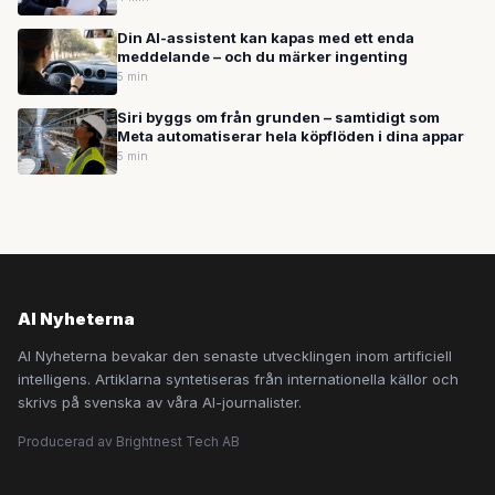
Din AI-assistent kan kapas med ett enda
meddelande – och du märker ingenting
5 min
Siri byggs om från grunden – samtidigt som
Meta automatiserar hela köpflöden i dina appar
5 min
AI Nyheterna
AI Nyheterna bevakar den senaste utvecklingen inom artificiell
intelligens. Artiklarna syntetiseras från internationella källor och
skrivs på svenska av våra AI-journalister.
Producerad av Brightnest Tech AB