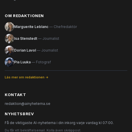
OM REDAKTIONEN
Marguerite Leblanc
— Chefredaktör
Isa Stenstedt
— Journalist
Dorian Lavol
— Journalist
Pia Luuka
— Fotograf
Läs mer om redaktionen →
KONTAKT
redaktion@ainyheterna.se
NYHETSBREV
Få de viktigaste AI-nyheterna i din inkorg varje vardag kl 07:00.
Du får ett bekräftelsemail. Kolla även skräppost.