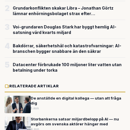
försvarsteknik
2
Grundarkonflikten skakar Libra – Jonathan Görtz
lämnar enhörningsbolaget strax efter
miljardvärderingen
3
Voi-grundaren Douglas Stark har byggt hemlig AI-
satsning värd kvarts miljard
4
Bakdörrar, säkerhetshål och katastrofvarningar: AI-
branschen bygger snabbare än den säkrar
5
Datacenter förbrukade 100 miljoner liter vatten utan
betalning under torka
RELATERADE ARTIKLAR
De anställde en digital kollega — utan att fråga
dig
5 min
Storbankerna satsar miljardbelopp på AI — nu
avgörs om svenska aktörer hänger med
4 min