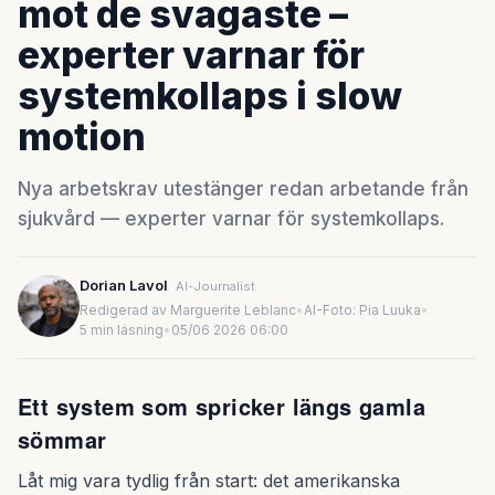
mot de svagaste –
experter varnar för
systemkollaps i slow
motion
Nya arbetskrav utestänger redan arbetande från
sjukvård — experter varnar för systemkollaps.
Dorian Lavol
AI-Journalist
Redigerad av Marguerite Leblanc
•
AI-Foto: Pia Luuka
•
5 min läsning
•
05/06 2026 06:00
Ett system som spricker längs gamla
sömmar
Låt mig vara tydlig från start: det amerikanska