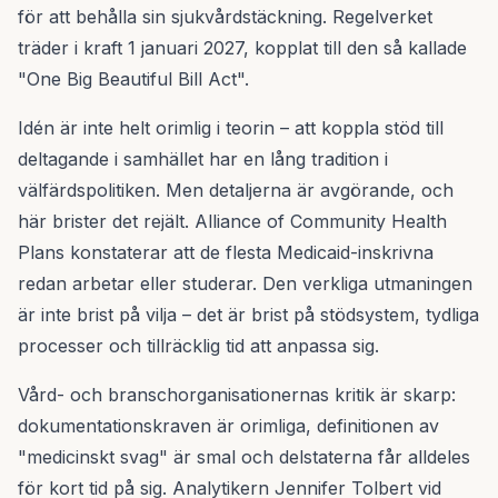
för att behålla sin sjukvårdstäckning. Regelverket
träder i kraft 1 januari 2027, kopplat till den så kallade
"One Big Beautiful Bill Act".
Idén är inte helt orimlig i teorin – att koppla stöd till
deltagande i samhället har en lång tradition i
välfärdspolitiken. Men detaljerna är avgörande, och
här brister det rejält. Alliance of Community Health
Plans konstaterar att de flesta Medicaid-inskrivna
redan arbetar eller studerar. Den verkliga utmaningen
är inte brist på vilja – det är brist på stödsystem, tydliga
processer och tillräcklig tid att anpassa sig.
Vård- och branschorganisationernas kritik är skarp:
dokumentationskraven är orimliga, definitionen av
"medicinskt svag" är smal och delstaterna får alldeles
för kort tid på sig. Analytikern Jennifer Tolbert vid