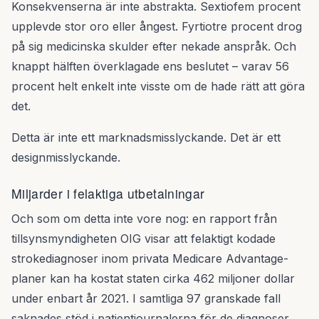
Konsekvenserna är inte abstrakta. Sextiofem procent
upplevde stor oro eller ångest. Fyrtiotre procent drog
på sig medicinska skulder efter nekade anspråk. Och
knappt hälften överklagade ens beslutet – varav 56
procent helt enkelt inte visste om de hade rätt att göra
det.
Detta är inte ett marknadsmisslyckande. Det är ett
designmisslyckande.
Miljarder i felaktiga utbetalningar
Och som om detta inte vore nog: en rapport från
tillsynsmyndigheten OIG visar att felaktigt kodade
strokediagnoser inom privata Medicare Advantage-
planer kan ha kostat staten cirka 462 miljoner dollar
under enbart år 2021. I samtliga 97 granskade fall
saknades stöd i patientjournalerna för de diagnoser