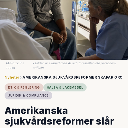
AI-Foto: Pia
•
Bilden är skapad med AI och föreställer inte personen i
Luuka
artikeln.
Nyheter
AMERIKANSKA SJUKVÅRDSREFORMER SKAPAR ORO
ETIK & REGLERING
HÄLSA & LÄKEMEDEL
JURIDIK & COMPLIANCE
Amerikanska
sjukvårdsreformer slår