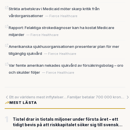
Strikta arbetskrav i Medicaid möter skarp kritik från
vårdorganisationer
— Fierce Healthcare
Rapport: Felaktiga strokediagnoser kan ha kostat Medicare
miljarder
— Fierce Healthcare
Amerikanska sjukhusorganisationen presenterar plan för mer
tillgänglig sjukvård
— Fierce Healthcare
Var femte amerikan nekades sjukvård av försäkringsbolag – oro
och skulder följer
— Fierce Healthcare
Ett av världens mest inflytelserika advokatbolag bygger gemensam AI med Palantir — ett tecken på att även juridiken nu omvandlas
Familjer betalar 700 000 kronor om året för en 'AI-skola' – men myndigheten godkänner den inte som skola
MEST LÄSTA
1
Tistel drar in tiotals miljoner under första året – ett
tidigt bevis på att riskkapitalet söker sig till svensk