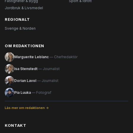
Fastigheter & Bygg
Sport & Idrott
Jordbruk & Livsmedel
REGIONALT
Sverige & Norden
OM REDAKTIONEN
Marguerite Leblanc
— Chefredaktör
Isa Stenstedt
— Journalist
Dorian Lavol
— Journalist
Pia Luuka
— Fotograf
Läs mer om redaktionen →
KONTAKT