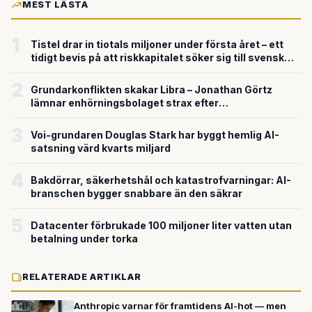
MEST LÄSTA
1
Tistel drar in tiotals miljoner under första året – ett
tidigt bevis på att riskkapitalet söker sig till svensk
försvarsteknik
2
Grundarkonflikten skakar Libra – Jonathan Görtz
lämnar enhörningsbolaget strax efter
miljardvärderingen
3
Voi-grundaren Douglas Stark har byggt hemlig AI-
satsning värd kvarts miljard
4
Bakdörrar, säkerhetshål och katastrofvarningar: AI-
branschen bygger snabbare än den säkrar
5
Datacenter förbrukade 100 miljoner liter vatten utan
betalning under torka
RELATERADE ARTIKLAR
Anthropic varnar för framtidens AI-hot — men