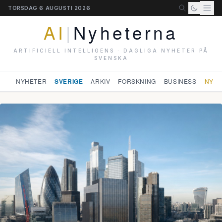
TORSDAG 6 AUGUSTI 2026
AI
|
Nyheterna
ARTIFICIELL INTELLIGENS · DAGLIGA NYHETER PÅ
SVENSKA
NYHETER
SVERIGE
ARKIV
FORSKNING
BUSINESS
NYHE