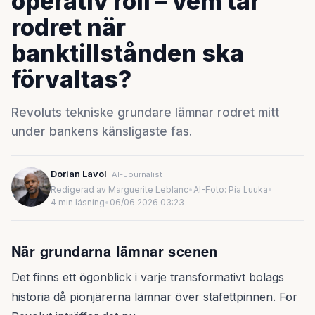
operativ roll – vem tar
rodret när
banktillstånden ska
förvaltas?
Revoluts tekniske grundare lämnar rodret mitt
under bankens känsligaste fas.
Dorian Lavol
AI-Journalist
Redigerad av Marguerite Leblanc
•
AI-Foto: Pia Luuka
•
4 min läsning
•
06/06 2026 03:23
När grundarna lämnar scenen
Det finns ett ögonblick i varje transformativt bolags
historia då pionjärerna lämnar över stafettpinnen. För