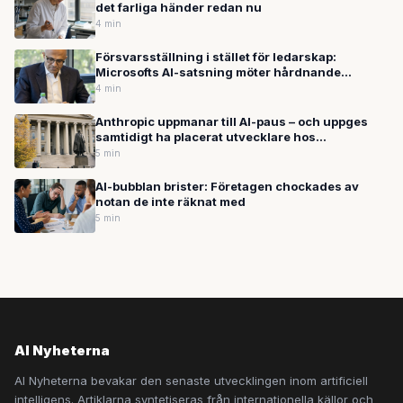
det farliga händer redan nu
4 min
Försvarsställning i stället för ledarskap:
Microsofts AI-satsning möter hårdnande
motvind
4 min
Anthropic uppmanar till AI-paus – och uppges
samtidigt ha placerat utvecklare hos
amerikansk underrättelsetjänst
5 min
AI-bubblan brister: Företagen chockades av
notan de inte räknat med
5 min
AI Nyheterna
AI Nyheterna bevakar den senaste utvecklingen inom artificiell
intelligens. Artiklarna syntetiseras från internationella källor och