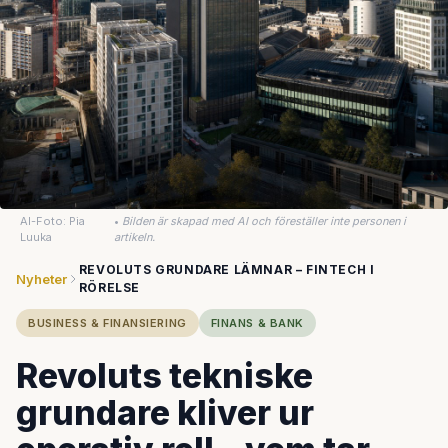
AI-Foto: Pia
•
Bilden är skapad med AI och föreställer inte personen i
Luuka
artikeln.
REVOLUTS GRUNDARE LÄMNAR – FINTECH I
Nyheter
RÖRELSE
BUSINESS & FINANSIERING
FINANS & BANK
Revoluts tekniske
grundare kliver ur