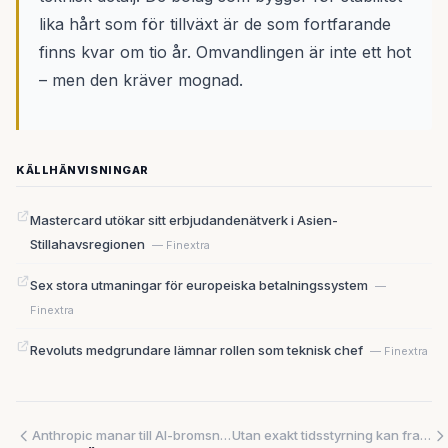
lika hårt som för tillväxt är de som fortfarande
finns kvar om tio år. Omvandlingen är inte ett hot
– men den kräver mognad.
KÄLLHÄNVISNINGAR
Mastercard utökar sitt erbjudandenätverk i Asien-
Stillahavsregionen
— Finextra
Sex stora utmaningar för europeiska betalningssystem
—
Finextra
Revoluts medgrundare lämnar rollen som teknisk chef
— Finextra
Anthropic manar till AI-bromsning — och placerar samtidigt egna ingenjörer hos NSA för offensiva cyberoperationer
Utan exakt tidsstyrning kan framtidens robotar inte litas på – men branschen underskattar problemet