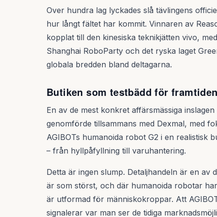
Over hundra lag lyckades slå tävlingens officiel
hur långt fältet har kommit. Vinnaren av Reas
kopplat till den kinesiska teknikjätten vivo, m
Shanghai RoboParty och det ryska laget Green
globala bredden bland deltagarna.
Butiken som testbädd för framtiden
En av de mest konkret affärsmässiga inslagen
genomförde tillsammans med Dexmal, med foku
AGIBOTs humanoida robot G2 i en realistisk b
– från hyllpåfyllning till varuhantering.
Detta är ingen slump. Detaljhandeln är en av 
är som störst, och där humanoida robotar har e
är utformad för människokroppar. Att AGIBOT vä
signalerar var man ser de tidiga marknadsmöjl