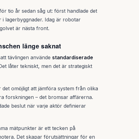
r tio år sedan såg ut: först handlade det
 i lagerbyggnader. Idag är robotar
golvet är nästa front.
nschen länge saknat
att tävlingen använde
standardiserade
 Det låter tekniskt, men det är strategiskt
det omöjligt att jämföra system från olika
ara forskningen – det bromsar affärerna.
ade beslut när varje aktör definierar
mma mätpunkter är ett tecken på
era. Det skapar förutsättningar för en