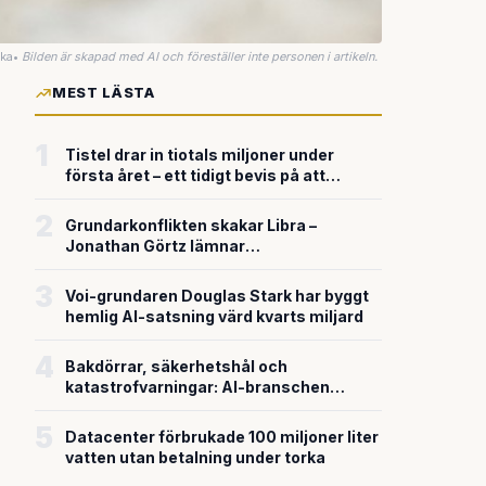
uka
•
Bilden är skapad med AI och föreställer inte personen i artikeln.
MEST LÄSTA
1
Tistel drar in tiotals miljoner under
första året – ett tidigt bevis på att
riskkapitalet söker sig till svensk
försvarsteknik
2
Grundarkonflikten skakar Libra –
Jonathan Görtz lämnar
enhörningsbolaget strax efter
miljardvärderingen
3
Voi-grundaren Douglas Stark har byggt
hemlig AI-satsning värd kvarts miljard
4
Bakdörrar, säkerhetshål och
katastrofvarningar: AI-branschen
bygger snabbare än den säkrar
5
Datacenter förbrukade 100 miljoner liter
vatten utan betalning under torka