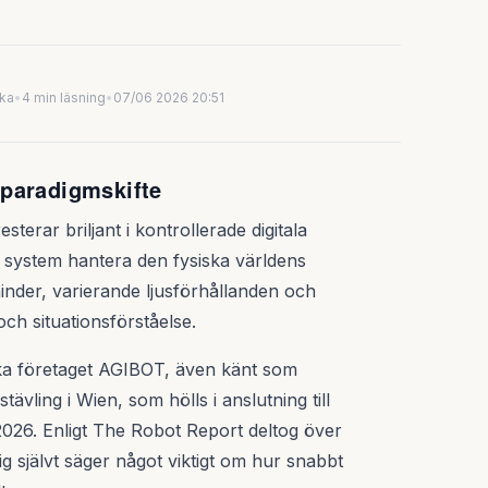
uka
•
4 min läsning
•
07/06 2026 20:51
t paradigmskifte
terar briljant i kontrollerade digitala
a system hantera den fysiska världens
inder, varierande ljusförhållanden och
ch situationsförståelse.
ska företaget AGIBOT, även känt som
tävling i Wien, som hölls i anslutning till
2026. Enligt The Robot Report deltog över
ig självt säger något viktigt om hur snabbt