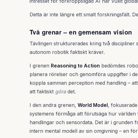
intresset för förkroppsligad AI har vuxit global
Detta är inte längre ett smalt forskningsfält. D
Två grenar – en gemensam vision
Tävlingen strukturerades kring två discipliner
autonom robotik faktiskt kräver.
I grenen
Reasoning to Action
bedömdes robota
planera rörelser och genomföra uppgifter i de
koppla samman perception med handling – att
att faktiskt
göra
det.
I den andra grenen,
World Model
, fokuserade
systemens förmåga att förutsäga hur världen
handlingar och sensordata. Det är i grunden 
intern mental modell av sin omgivning – en för