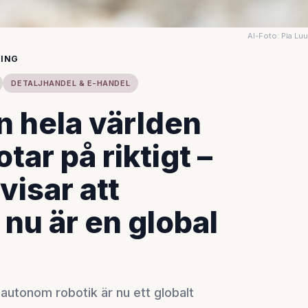
AI-Foto: Pia Lu
LING
DETALJHANDEL & E-HANDEL
n hela världen
tar på riktigt –
visar att
nu är en global
 autonom robotik är nu ett globalt