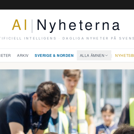
AI
|
Nyheterna
TIFICIELL INTELLIGENS · DAGLIGA NYHETER PÅ SVEN
HETER
ARKIV
SVERIGE & NORDEN
ALLA ÄMNEN
|
NYHETSB