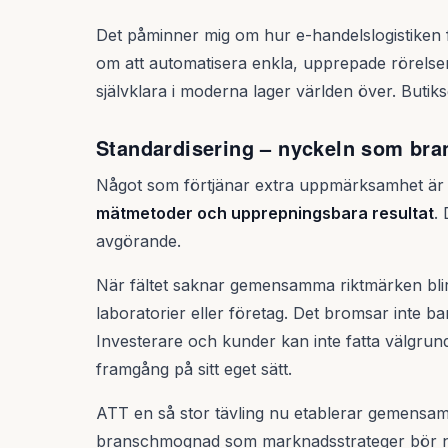
Det påminner mig om hur e-handelslogistiken fö
om att automatisera enkla, upprepade rörelser
självklara i moderna lager världen över. Butiks
Standardisering – nyckeln som bra
Något som förtjänar extra uppmärksamhet är 
mätmetoder och upprepningsbara resultat
.
avgörande.
När fältet saknar gemensamma riktmärken blir 
laboratorier eller företag. Det bromsar inte b
Investerare och kunder kan inte fatta välgrund
framgång på sitt eget sätt.
ATT en så stor tävling nu etablerar gemensa
branschmognad som marknadsstrateger bör not