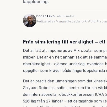
kapplöpning.
Dorian Lavol
AI-Journalist
Redigerad av Marguerite Leblanc
•
AI-Foto: Pia Lu
Från simulering till verklighet – et
Det är lätt att imponeras av AI-robotar som pres
miljöer. Det är en helt annan sak att se samm
oberäknelighet – ojämna underlag, oväntade h
uppgifter som kräver både fingertoppskänsla o
Det är precis den utmaningen som det kinesi
Zhiyuan Robotics, satte i centrum för sin världs
den internationella robotikkonferensen ICRA 
526 lag från 27 länder – ett deltagande som i s