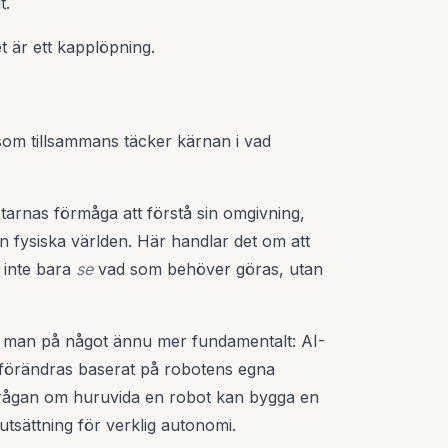
t.
et är ett kapplöpning.
 som tillsammans täcker kärnan i vad
rnas förmåga att förstå sin omgivning,
n fysiska världen. Här handlar det om att
 inte bara
se
vad som behöver göras, utan
 man på något ännu mer fundamentalt: AI-
 förändras baserat på robotens egna
frågan om huruvida en robot kan bygga en
utsättning för verklig autonomi.