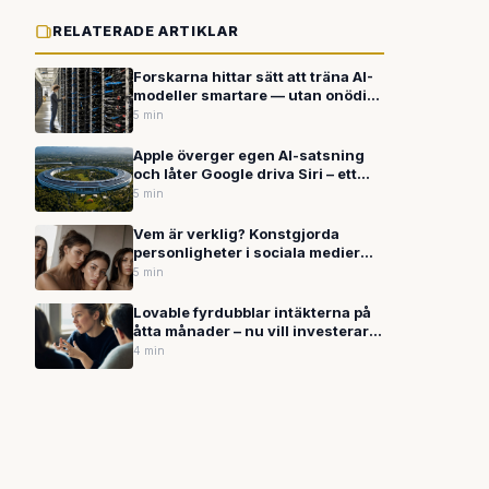
RELATERADE ARTIKLAR
Forskarna hittar sätt att träna AI-
modeller smartare — utan onödigt
slöseri av beräkningskraft
5 min
Apple överger egen AI-satsning
och låter Google driva Siri – ett
erkänt misslyckande som kan bli
5 min
ett mästerdrag
Vem är verklig? Konstgjorda
personligheter i sociala medier
blir allt svårare att avslöja
5 min
Lovable fyrdubblar intäkterna på
åtta månader – nu vill investerare
betala 12 miljarder dollar för
4 min
svenska AI-bolaget