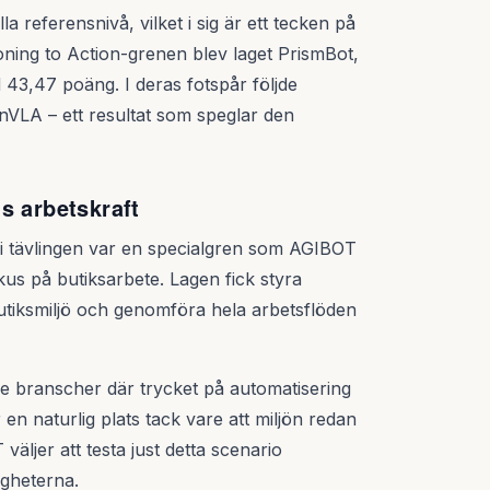
la referensnivå, vilket i sig är ett tecken på
oning to Action-grenen blev laget PrismBot,
ed 43,47 poäng. I deras fotspår följde
VLA – ett resultat som speglar den
s arbetskraft
 i tävlingen var en specialgren som AGIBOT
s på butiksarbete. Lagen fick styra
utiksmiljö och genomföra hela arbetsflöden
de branscher där trycket på automatisering
n naturlig plats tack vare att miljön redan
ljer att testa just detta scenario
igheterna.