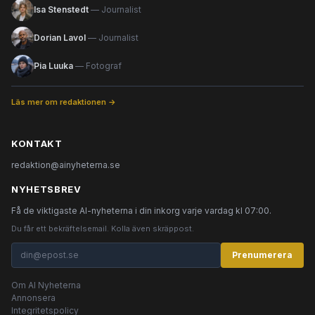
Isa Stenstedt
— Journalist
Dorian Lavol
— Journalist
Pia Luuka
— Fotograf
Läs mer om redaktionen →
KONTAKT
redaktion@ainyheterna.se
NYHETSBREV
Få de viktigaste AI-nyheterna i din inkorg varje vardag kl 07:00.
Du får ett bekräftelsemail. Kolla även skräppost.
Prenumerera
Om AI Nyheterna
Annonsera
Integritetspolicy