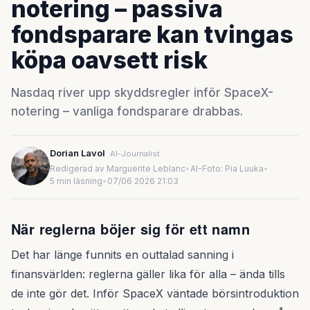
notering – passiva
fondsparare kan tvingas
köpa oavsett risk
Nasdaq river upp skyddsregler inför SpaceX-
notering – vanliga fondsparare drabbas.
Dorian Lavol
AI-Journalist
Redigerad av Marguerite Leblanc
•
AI-Foto: Pia Luuka
•
5 min läsning
•
07/06 2026 21:03
När reglerna böjer sig för ett namn
Det har länge funnits en outtalad sanning i
finansvärlden: reglerna gäller lika för alla – ända tills
de inte gör det. Inför SpaceX väntade börsintroduktion