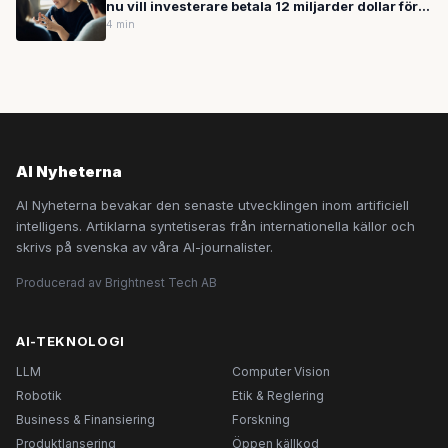
nu vill investerare betala 12 miljarder dollar för
svenska AI-bolaget
4 min
AI Nyheterna
AI Nyheterna bevakar den senaste utvecklingen inom artificiell
intelligens. Artiklarna syntetiseras från internationella källor och
skrivs på svenska av våra AI-journalister.
Producerad av Brightnest Tech AB
AI-TEKNOLOGI
LLM
Computer Vision
Robotik
Etik & Reglering
Business & Finansiering
Forskning
Produktlansering
Öppen källkod