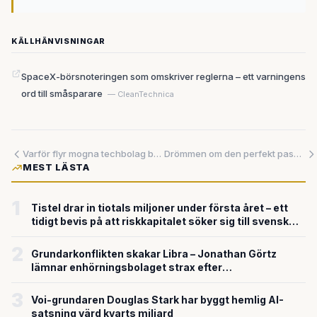
KÄLLHÄNVISNINGAR
SpaceX-börsnoteringen som omskriver reglerna – ett varningens
ord till småsparare
— CleanTechnica
Varför flyr mogna techbolag börsen – och vad säger det om marknaden?
Drömmen om den perfekt passande skon: Svensk skanningsteknk och amerikansk riskkapital slår ihop krafterna
MEST LÄSTA
1
Tistel drar in tiotals miljoner under första året – ett
tidigt bevis på att riskkapitalet söker sig till svensk
försvarsteknik
2
Grundarkonflikten skakar Libra – Jonathan Görtz
lämnar enhörningsbolaget strax efter
miljardvärderingen
3
Voi-grundaren Douglas Stark har byggt hemlig AI-
satsning värd kvarts miljard