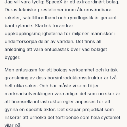
Jag vill vara tydlig: SpaceX är ett extraordinärt bolag.
Deras tekniska prestationer inom återanvändbara
raketer, satellitbredband och rymdlogistik är genuint
banbrytande. Starlink förändrar
uppkopplingsmöjligheterna för miljoner människor i
underförsörjda delar av världen. Det finns all
anledning att vara entusiastisk över vad bolaget
bygger.
Men entusiasm för ett bolags verksamhet och kritisk
granskning av dess börsintroduktionsstruktur är två
helt olika saker. Och här måste vi som följer
marknadsutvecklingen vara ärliga: det som nu sker är
att finansiella infrastrukturregler anpassas för att
gynna en specifik aktör. Det skapar prejudikat som
riskerar att urholka det förtroende som hela systemet
vilar på.