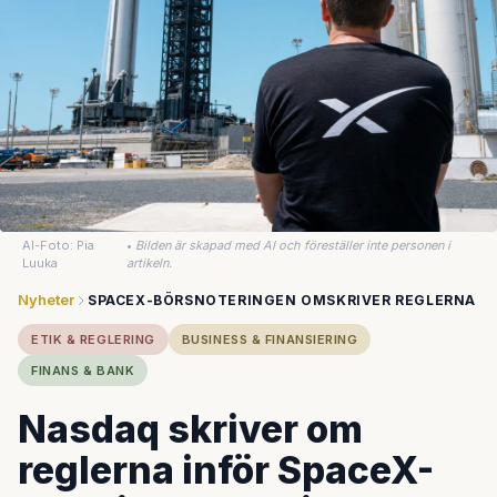
AI-Foto: Pia
•
Bilden är skapad med AI och föreställer inte personen i
Luuka
artikeln.
Nyheter
SPACEX-BÖRSNOTERINGEN OMSKRIVER REGLERNA
ETIK & REGLERING
BUSINESS & FINANSIERING
FINANS & BANK
Nasdaq skriver om
reglerna inför SpaceX-