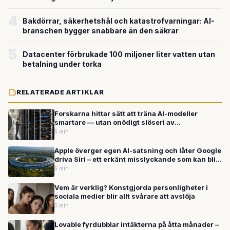
4
Bakdörrar, säkerhetshål och katastrofvarningar: AI-
branschen bygger snabbare än den säkrar
5
Datacenter förbrukade 100 miljoner liter vatten utan
betalning under torka
RELATERADE ARTIKLAR
Forskarna hittar sätt att träna AI-modeller
smartare — utan onödigt slöseri av
beräkningskraft
5 min
Apple överger egen AI-satsning och låter Google
driva Siri – ett erkänt misslyckande som kan bli
ett mästerdrag
5 min
Vem är verklig? Konstgjorda personligheter i
sociala medier blir allt svårare att avslöja
5 min
Lovable fyrdubblar intäkterna på åtta månader –