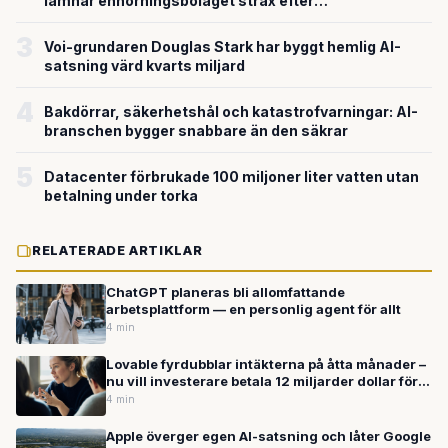
lämnar enhörningsbolaget strax efter
miljardvärderingen
3
Voi-grundaren Douglas Stark har byggt hemlig AI-
satsning värd kvarts miljard
4
Bakdörrar, säkerhetshål och katastrofvarningar: AI-
branschen bygger snabbare än den säkrar
5
Datacenter förbrukade 100 miljoner liter vatten utan
betalning under torka
RELATERADE ARTIKLAR
ChatGPT planeras bli allomfattande
arbetsplattform — en personlig agent för allt
4 min
Lovable fyrdubblar intäkterna på åtta månader –
nu vill investerare betala 12 miljarder dollar för
svenska AI-bolaget
4 min
Apple överger egen AI-satsning och låter Google