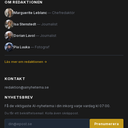
OM REDAKTIONEN
Marguerite Leblanc
— Chefredaktör
Isa Stenstedt
— Journalist
Dorian Lavol
— Journalist
Pia Luuka
— Fotograf
Läs mer om redaktionen →
KONTAKT
redaktion@ainyheterna.se
NYHETSBREV
Få de viktigaste AI-nyheterna i din inkorg varje vardag kl 07:00.
Du får ett bekräftelsemail. Kolla även skräppost.
Prenumerera