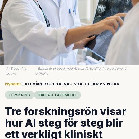
AI-Foto: Pia
•
Bilden är skapad med AI och föreställer inte personen i
Luuka
artikeln.
Nyheter
AI I VÅRD OCH HÄLSA – NYA TILLÄMPNINGAR
FORSKNING
HÄLSA & LÄKEMEDEL
Tre forskningsrön visar
hur AI steg för steg blir
ett verkligt kliniskt