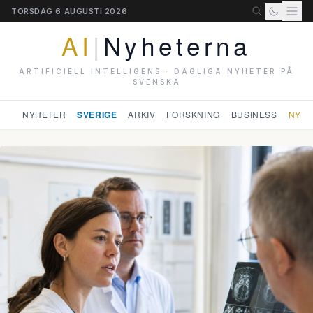
TORSDAG 6 AUGUSTI 2026
AI
|
Nyheterna
ARTIFICIELL INTELLIGENS · DAGLIGA NYHETER PÅ
SVENSKA
NYHETER
SVERIGE
ARKIV
FORSKNING
BUSINESS
NYHE