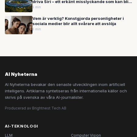
driva Siri – ett erkänt misslyckande som kan bli
ett mästerdrag
5 min
Vem är verklig? Konstgjorda personligheter i
sociala medier blir allt svårare att avslöja
5 min
AI Nyheterna
AI Nyheterna bevakar den senaste utvecklingen inom artificiell
intelligens. Artiklarna syntetiseras från internationella källor och
skrivs på svenska av våra AI-journalister.
Producerad av Brightnest Tech AB
AI-TEKNOLOGI
LLM
Computer Vision