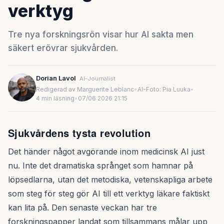
verktyg
Tre nya forskningsrön visar hur AI sakta men
säkert erövrar sjukvården.
Dorian Lavol
AI-Journalist
Redigerad av Marguerite Leblanc
•
AI-Foto: Pia Luuka
•
4 min läsning
•
07/06 2026 21:15
Sjukvårdens tysta revolution
Det händer något avgörande inom medicinsk AI just
nu. Inte det dramatiska språnget som hamnar på
löpsedlarna, utan det metodiska, vetenskapliga arbete
som steg för steg gör AI till ett verktyg läkare faktiskt
kan lita på. Den senaste veckan har tre
forskningspapper landat som tillsammans målar upp