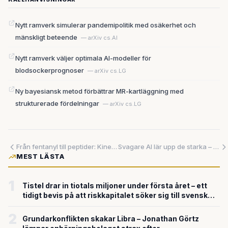
Nytt ramverk simulerar pandemipolitik med osäkerhet och
mänskligt beteende
— arXiv cs.AI
Nytt ramverk väljer optimala AI-modeller för
blodsockerprognoser
— arXiv cs.LG
Ny bayesiansk metod förbättrar MR-kartläggning med
strukturerade fördelningar
— arXiv cs.LG
Från fentanyl till peptider: Kinesiska laboratorier hittade kryphålet – och kryptovalutan låser upp det
Svagare AI lär upp de starka – och nya rön avslöjar att modellrankningar knappt är värda pappret de skrivs på
MEST LÄSTA
1
Tistel drar in tiotals miljoner under första året – ett
tidigt bevis på att riskkapitalet söker sig till svensk
försvarsteknik
2
Grundarkonflikten skakar Libra – Jonathan Görtz