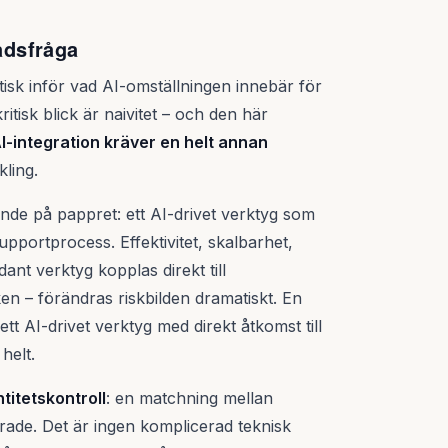
nadsfråga
tisk inför vad AI-omställningen innebär för
tisk blick är naivitet – och den här
I-integration kräver en helt annan
kling.
nde på pappret: ett AI-drivet verktyg som
portprocess. Effektivitet, skalbarhet,
ant verktyg kopplas direkt till
tiken – förändras riskbilden dramatiskt. En
ett AI-drivet verktyg med direkt åtkomst till
helt.
ntitetskontroll
: en matchning mellan
erade. Det är ingen komplicerad teknisk