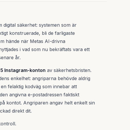
m digital säkerhet: systemen som är
igt konstruerade, bli de farligaste
som hände när Metas AI-drivna
yttjades i vad som nu bekräftats vara ett
enare år.
5 Instagram-konton
av säkerhetsbristen.
dens enkelhet: angriparna behövde aldrig
l en felaktig kodväg som innebar att
t den angivna e-postadressen faktiskt
å kontot. Angriparen angav helt enkelt sin
kad direkt dit.
ontroll.