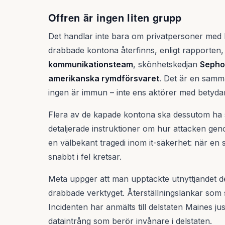
Offren är ingen liten grupp
Det handlar inte bara om privatpersoner med b
drabbade kontona återfinns, enligt rapporten, 
kommunikationsteam
, skönhetskedjan
Sepho
amerikanska rymdförsvaret
. Det är en samma
ingen är immun – inte ens aktörer med betydan
Flera av de kapade kontona ska dessutom ha s
detaljerade instruktioner om hur attacken gen
en välbekant tragedi inom it-säkerhet: när en
snabbt i fel kretsar.
Meta uppger att man upptäckte utnyttjandet d
drabbade verktyget. Återställningslänkar som s
Incidenten har anmälts till delstaten Maines just
dataintrång som berör invånare i delstaten.