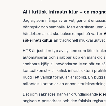
AI i kritisk infrastruktur – en mog
Jag är, som många av er vet, genuint entusias
näringsliv och samhälle. Men entusiasm utan kri
händelsen är ett skolboksexempel på varför
A
säkerhetskultur
än traditionell mjukvaruutvec
HTS är just den typ av system som låter locka
automatiserar och snabbar upp en mänsklig sup
snabbare hjälp till användarna. Men när ett såd
kontoåtkomst – till kritisk infrastruktur i prak
bugg i ett vanligt formulär är jobbig. En bugg i 
miljontals konton är en annan storleksordning 
Det som saknades här var grundläggande
ide
angiven e-postadress och den faktiskt registr