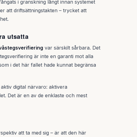
fångats i granskning långt innan systemet
r att driftsättningstakten – trycket att
het.
ra utsatta
våstegsverifiering
var särskilt sårbara. Det
egsverifiering är inte en garanti mot alla
d som i det här fallet hade kunnat begränsa
ktiv digital närvaro: aktivera
 det. Det är en av de enklaste och mest
rspektiv att ta med sig – är att den här