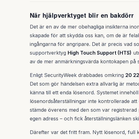
När hjälpverktyget blir en bakdörr
Det är en av de mer obehagliga insikterna ino
skapade för att skydda oss kan, om de är felakt
ingångarna för angripare. Det är precis vad 
supportverktyg
High Touch Support (HTS)
utn
av de mer anmärkningsvärda kontokapen på s
Enligt SecurityWeek drabbades omkring
20 22
Det som gör händelsen extra allvarlig är meto
känna till ett enda lösenord. Systemet innehöl
lösenordsåterställningar inte kontrollerade at
stämde överens med den som var registrerad p
egen adress – och fick återställningslänken skic
Därefter var det fritt fram. Nytt lösenord, full k