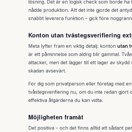
lösning. Det är en logisk check som borde ha 
nådde produktion. Att det inte gjorde det antyde
snabbt leverera funktion – gick före noggrann
Konton utan tvåstegsverifiering ext
Meta lyfter fram en viktig detalj: konton
utan t
är ett påminnelse som aldrig blir gammal. Tvåst
attacker, men det lägger till ett lager av skyd
skadan avsevärt.
För dig som privatperson eller företag med en a
tvåstegsverifiering nu, om du inte redan gjort
effektiva åtgärderna du kan vidta.
Möjligheten framåt
Det positiva – och det finns alltid ett sådant pe