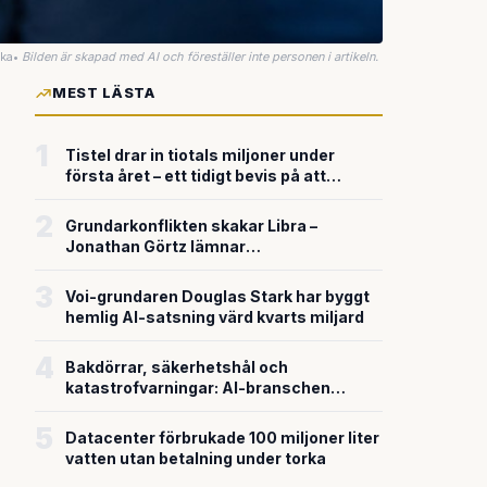
uka
•
Bilden är skapad med AI och föreställer inte personen i artikeln.
MEST LÄSTA
1
Tistel drar in tiotals miljoner under
första året – ett tidigt bevis på att
riskkapitalet söker sig till svensk
försvarsteknik
2
Grundarkonflikten skakar Libra –
Jonathan Görtz lämnar
enhörningsbolaget strax efter
miljardvärderingen
3
Voi-grundaren Douglas Stark har byggt
hemlig AI-satsning värd kvarts miljard
4
Bakdörrar, säkerhetshål och
katastrofvarningar: AI-branschen
bygger snabbare än den säkrar
5
Datacenter förbrukade 100 miljoner liter
vatten utan betalning under torka