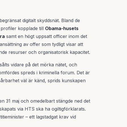
egränsat digitalt skyddsnät. Bland de
profiler kopplade till
Obama-husets
ra
samt en högt uppsatt officer inom det
nsättning av offer som tydligt visar att
de resurser och organisatorisk kapacitet.
ålts vidare på det mörka nätet, och
omfördes spreds i kriminella forum. Det är
 sårbarhet väl är känd, sprids kunskapen
en 31 maj och omedelbart stängde ned det
kapats via HTS ska ha ogiltigförklarats.
itieminister – ett lagstadgat krav vid