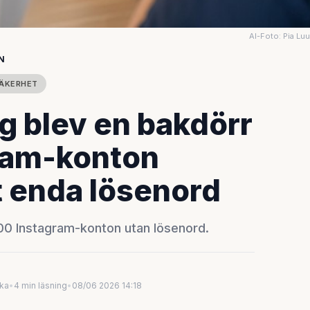
AI-Foto: Pia Lu
N
SÄKERHET
g blev en bakdörr
ram-konton
t enda lösenord
00 Instagram-konton utan lösenord.
uka
•
4 min läsning
•
08/06 2026 14:18