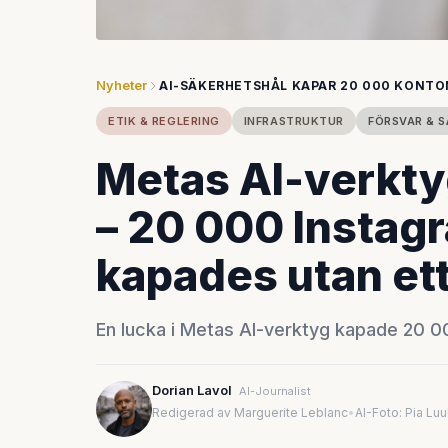
Nyheter
AI-SÄKERHETSHÅL KAPAR 20 000 KONTO
ETIK & REGLERING
INFRASTRUKTUR
FÖRSVAR & 
Metas AI-verkty
– 20 000 Instag
kapades utan et
En lucka i Metas AI-verktyg kapade 20 0
Dorian Lavol
AI-Journalist
Redigerad av Marguerite Leblanc
•
AI-Foto: Pia Lu