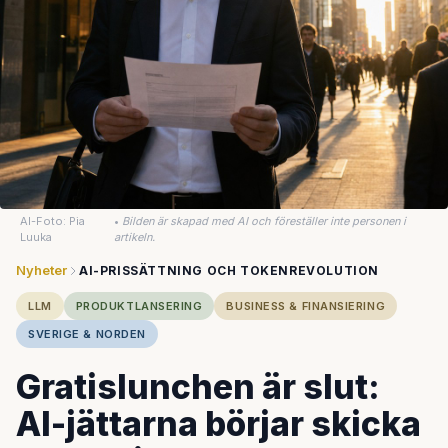
AI-Foto: Pia
•
Bilden är skapad med AI och föreställer inte personen i
Luuka
artikeln.
Nyheter
AI-PRISSÄTTNING OCH TOKENREVOLUTION
LLM
PRODUKTLANSERING
BUSINESS & FINANSIERING
SVERIGE & NORDEN
Gratislunchen är slut:
AI-jättarna börjar skicka