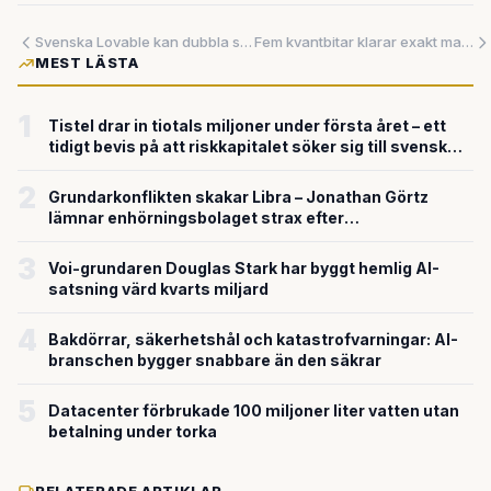
Svenska Lovable kan dubbla sitt värde — samtidigt som den globala AI-striden hårdnar
Fem kvantbitar klarar exakt matematik som klassiska AI-modeller fundamentalt misslyckas med
MEST LÄSTA
1
Tistel drar in tiotals miljoner under första året – ett
tidigt bevis på att riskkapitalet söker sig till svensk
försvarsteknik
2
Grundarkonflikten skakar Libra – Jonathan Görtz
lämnar enhörningsbolaget strax efter
miljardvärderingen
3
Voi-grundaren Douglas Stark har byggt hemlig AI-
satsning värd kvarts miljard
4
Bakdörrar, säkerhetshål och katastrofvarningar: AI-
branschen bygger snabbare än den säkrar
5
Datacenter förbrukade 100 miljoner liter vatten utan
betalning under torka