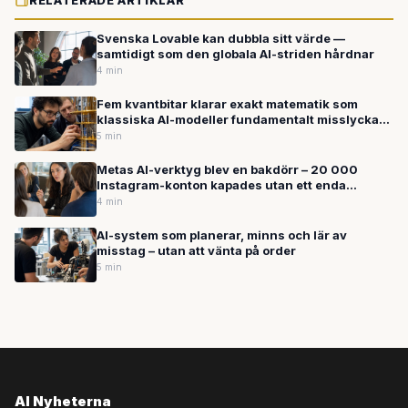
RELATERADE ARTIKLAR
Svenska Lovable kan dubbla sitt värde —
samtidigt som den globala AI-striden hårdnar
4 min
Fem kvantbitar klarar exakt matematik som
klassiska AI-modeller fundamentalt misslyckas
med
5 min
Metas AI-verktyg blev en bakdörr – 20 000
Instagram-konton kapades utan ett enda
lösenord
4 min
AI-system som planerar, minns och lär av
misstag – utan att vänta på order
5 min
AI Nyheterna