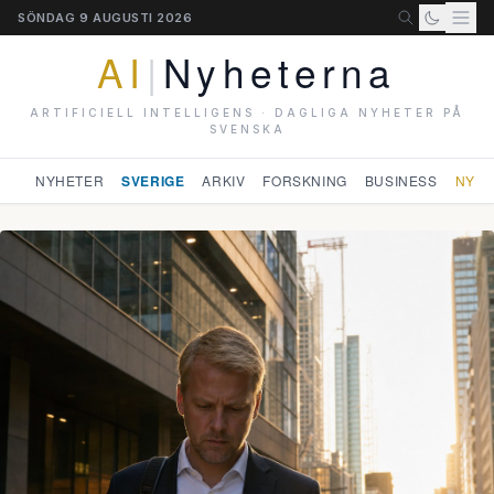
SÖNDAG 9 AUGUSTI 2026
AI
|
Nyheterna
ARTIFICIELL INTELLIGENS · DAGLIGA NYHETER PÅ
SVENSKA
NYHETER
SVERIGE
ARKIV
FORSKNING
BUSINESS
NYHE