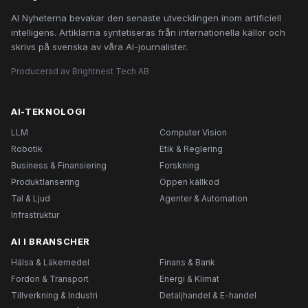
AI Nyheterna bevakar den senaste utvecklingen inom artificiell
intelligens. Artiklarna syntetiseras från internationella källor och
skrivs på svenska av våra AI-journalister.
Producerad av Brightnest Tech AB
AI-TEKNOLOGI
LLM
Computer Vision
Robotik
Etik & Reglering
Business & Finansiering
Forskning
Produktlansering
Öppen källkod
Tal & Ljud
Agenter & Automation
Infrastruktur
AI I BRANSCHER
Hälsa & Läkemedel
Finans & Bank
Fordon & Transport
Energi & Klimat
Tillverkning & Industri
Detaljhandel & E-handel