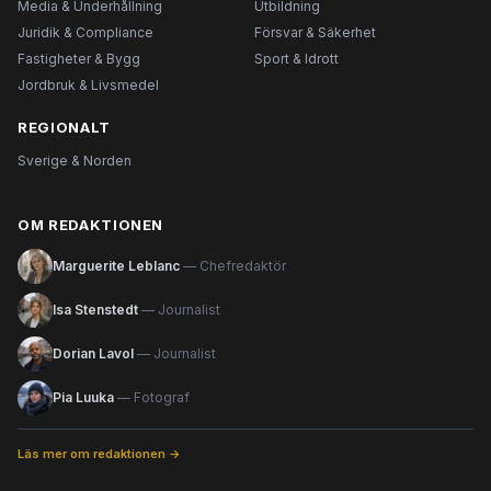
Media & Underhållning
Utbildning
Juridik & Compliance
Försvar & Säkerhet
Fastigheter & Bygg
Sport & Idrott
Jordbruk & Livsmedel
REGIONALT
Sverige & Norden
OM REDAKTIONEN
Marguerite Leblanc
— Chefredaktör
Isa Stenstedt
— Journalist
Dorian Lavol
— Journalist
Pia Luuka
— Fotograf
Läs mer om redaktionen →