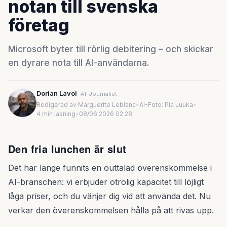
notan till svenska
företag
Microsoft byter till rörlig debitering – och skickar
en dyrare nota till AI-användarna.
Dorian Lavol
AI-Journalist
Redigerad av Marguerite Leblanc
•
AI-Foto: Pia Luuka
•
4 min läsning
•
08/06 2026 02:28
Den fria lunchen är slut
Det har länge funnits en outtalad överenskommelse i
AI-branschen: vi erbjuder otrolig kapacitet till löjligt
låga priser, och du vänjer dig vid att använda det. Nu
verkar den överenskommelsen hålla på att rivas upp.