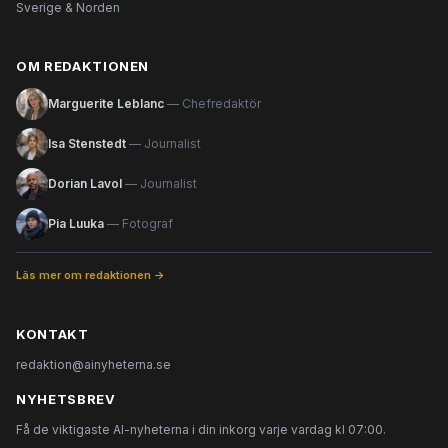
Sverige & Norden
OM REDAKTIONEN
Marguerite Leblanc
— Chefredaktör
Isa Stenstedt
— Journalist
Dorian Lavol
— Journalist
Pia Luuka
— Fotograf
Läs mer om redaktionen →
KONTAKT
redaktion@ainyheterna.se
NYHETSBREV
Få de viktigaste AI-nyheterna i din inkorg varje vardag kl 07:00.