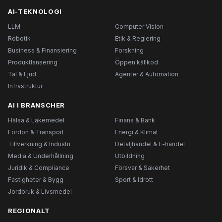
AI-TEKNOLOGI
LLM
Computer Vision
Robotik
Etik & Reglering
Business & Finansiering
Forskning
Produktlansering
Öppen källkod
Tal & Ljud
Agenter & Automation
Infrastruktur
AI I BRANSCHER
Hälsa & Läkemedel
Finans & Bank
Fordon & Transport
Energi & Klimat
Tillverkning & Industri
Detaljhandel & E-handel
Media & Underhållning
Utbildning
Juridik & Compliance
Försvar & Säkerhet
Fastigheter & Bygg
Sport & Idrott
Jordbruk & Livsmedel
REGIONALT