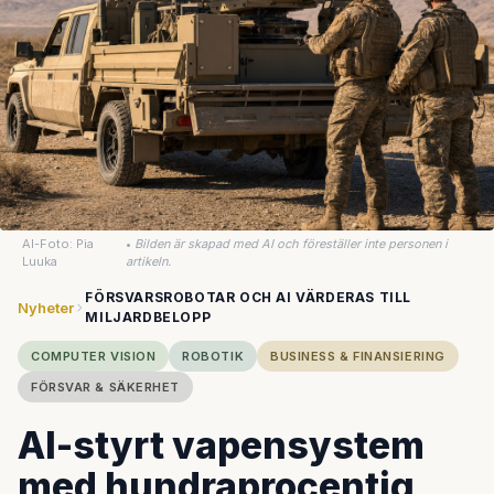
AI-Foto: Pia
•
Bilden är skapad med AI och föreställer inte personen i
Luuka
artikeln.
FÖRSVARSROBOTAR OCH AI VÄRDERAS TILL
Nyheter
MILJARDBELOPP
COMPUTER VISION
ROBOTIK
BUSINESS & FINANSIERING
FÖRSVAR & SÄKERHET
AI-styrt vapensystem
med hundraprocentig