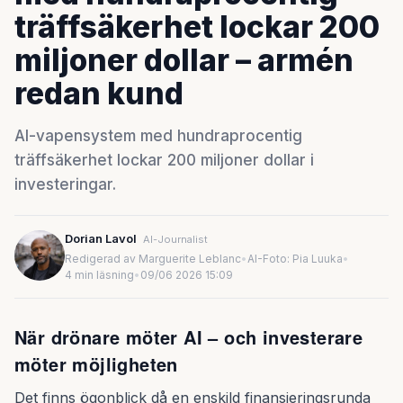
träffsäkerhet lockar 200
miljoner dollar – armén
redan kund
AI-vapensystem med hundraprocentig
träffsäkerhet lockar 200 miljoner dollar i
investeringar.
Dorian Lavol
AI-Journalist
Redigerad av Marguerite Leblanc
•
AI-Foto: Pia Luuka
•
4 min läsning
•
09/06 2026 15:09
När drönare möter AI – och investerare
möter möjligheten
Det finns ögonblick då en enskild finansieringsrunda