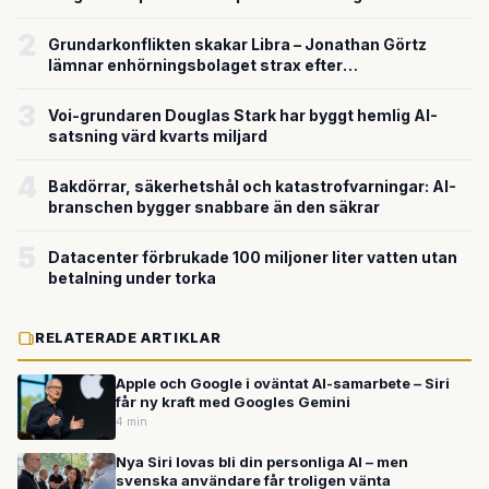
försvarsteknik
2
Grundarkonflikten skakar Libra – Jonathan Görtz
lämnar enhörningsbolaget strax efter
miljardvärderingen
3
Voi-grundaren Douglas Stark har byggt hemlig AI-
satsning värd kvarts miljard
4
Bakdörrar, säkerhetshål och katastrofvarningar: AI-
branschen bygger snabbare än den säkrar
5
Datacenter förbrukade 100 miljoner liter vatten utan
betalning under torka
RELATERADE ARTIKLAR
Apple och Google i oväntat AI-samarbete – Siri
får ny kraft med Googles Gemini
4 min
Nya Siri lovas bli din personliga AI – men
svenska användare får troligen vänta