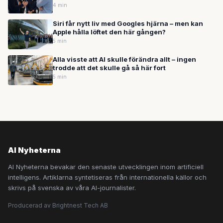
4 min
Siri får nytt liv med Googles hjärna – men kan
Apple hålla löftet den här gången?
5 min
Alla visste att AI skulle förändra allt – ingen
trodde att det skulle gå så här fort
5 min
AI Nyheterna
AI Nyheterna bevakar den senaste utvecklingen inom artificiell
intelligens. Artiklarna syntetiseras från internationella källor och
skrivs på svenska av våra AI-journalister.
Producerad av Brightnest Tech AB