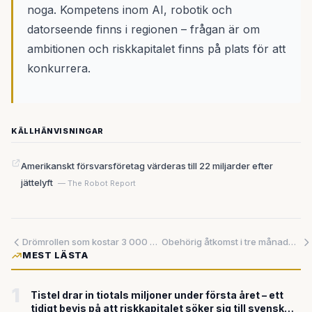
noga. Kompetens inom AI, robotik och
datorseende finns i regionen – frågan är om
ambitionen och riskkapitalet finns på plats för att
konkurrera.
KÄLLHÄNVISNINGAR
Amerikanskt försvarsföretag värderas till 22 miljarder efter
jättelyft
— The Robot Report
Drömrollen som kostar 3 000 dollar – bedragare lurar skådespelarhoppfulla på Hollywood-drömmen
Obehörig åtkomst i tre månader: Stort dataintrång skakar ett av USA:s ledande offentliga sjukvårdssystem
MEST LÄSTA
1
Tistel drar in tiotals miljoner under första året – ett
tidigt bevis på att riskkapitalet söker sig till svensk