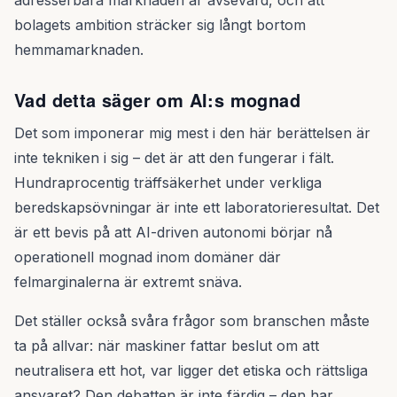
adresserbara marknaden är avsevärd, och att
bolagets ambition sträcker sig långt bortom
hemmamarknaden.
Vad detta säger om AI:s mognad
Det som imponerar mig mest i den här berättelsen är
inte tekniken i sig – det är att den fungerar i fält.
Hundraprocentig träffsäkerhet under verkliga
beredskapsövningar är inte ett laboratorieresultat. Det
är ett bevis på att AI-driven autonomi börjar nå
operationell mognad inom domäner där
felmarginalerna är extremt snäva.
Det ställer också svåra frågor som branschen måste
ta på allvar: när maskiner fattar beslut om att
neutralisera ett hot, var ligger det etiska och rättsliga
ansvaret? Den debatten är inte färdig – den har