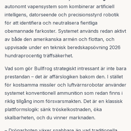
autonomt vapensystem som kombinerar artificiell
intelligens, datorseende och precisionsstyrd robotik
för att identifiera och neutralisera fientliga
obemannade farkoster. Systemet används redan aktivt
av både den amerikanska armén och flottan, och
uppvisade under en teknisk beredskapsövning 2026
hundraprocentig träffsäkerhet.
Vad som gör Bullfrog strategiskt intressant är inte bara
prestandan – det är affärslogiken bakom den. I stället
för kostsamma missiler och luftvärnsrobotar använder
systemet konventionell ammunition som redan finns i
riklig tillgång inom försvarsmakten. Det är en klassisk
plattformslogik: sänk tröskelkostnaden, öka
skalbarheten, och du vinner marknaden.
– Drönarhoten växer snabbare än vad traditionella