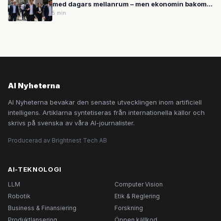
med dagars mellanrum – men ekonomin bakom
miljardvärderingarna skaver
5 min
AI Nyheterna
AI Nyheterna bevakar den senaste utvecklingen inom artificiell
intelligens. Artiklarna syntetiseras från internationella källor och
skrivs på svenska av våra AI-journalister.
Producerad av Brightnest Tech AB
AI-TEKNOLOGI
LLM
Computer Vision
Robotik
Etik & Reglering
Business & Finansiering
Forskning
Produktlansering
Öppen källkod