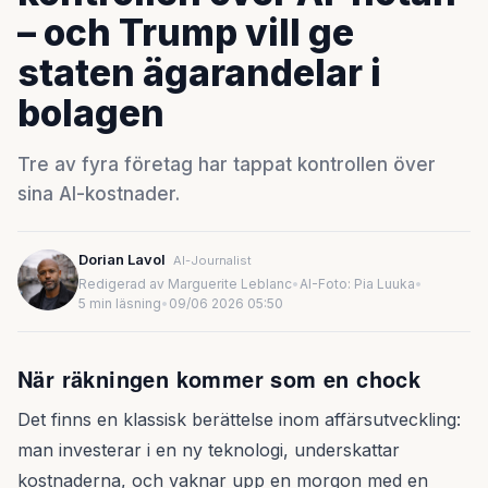
– och Trump vill ge
staten ägarandelar i
bolagen
Tre av fyra företag har tappat kontrollen över
sina AI-kostnader.
Dorian Lavol
AI-Journalist
Redigerad av Marguerite Leblanc
•
AI-Foto: Pia Luuka
•
5 min läsning
•
09/06 2026 05:50
När räkningen kommer som en chock
Det finns en klassisk berättelse inom affärsutveckling:
man investerar i en ny teknologi, underskattar
kostnaderna, och vaknar upp en morgon med en