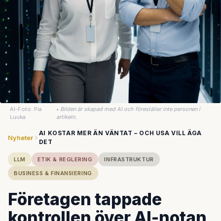
AI-Foto: Pia
•
Bilden är skapad med AI och föreställer inte personen i
Luuka
artikeln.
AI KOSTAR MER ÄN VÄNTAT – OCH USA VILL ÄGA
Nyheter
DET
LLM
ETIK & REGLERING
INFRASTRUKTUR
BUSINESS & FINANSIERING
Företagen tappade
kontrollen över AI-notan