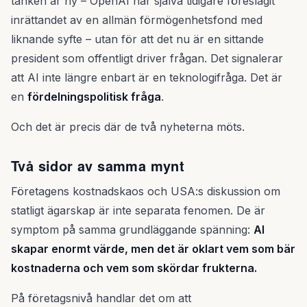
tanken är ny – OpenAI har själva tidigare föreslagit
inrättandet av en allmän förmögenhetsfond med
liknande syfte – utan för att det nu är en sittande
president som offentligt driver frågan. Det signalerar
att AI inte längre enbart är en teknologifråga. Det är
en
fördelningspolitisk fråga
.
Och det är precis där de två nyheterna möts.
Två sidor av samma mynt
Företagens kostnadskaos och USA:s diskussion om
statligt ägarskap är inte separata fenomen. De är
symptom på samma grundläggande spänning:
AI
skapar enormt värde, men det är oklart vem som bär
kostnaderna och vem som skördar frukterna.
På företagsnivå handlar det om att