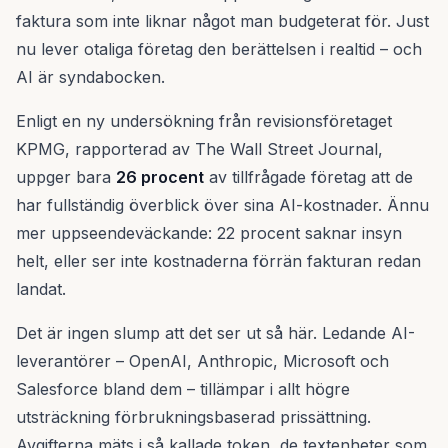
faktura som inte liknar något man budgeterat för. Just
nu lever otaliga företag den berättelsen i realtid – och
AI är syndabocken.
Enligt en ny undersökning från revisionsföretaget
KPMG, rapporterad av The Wall Street Journal,
uppger bara
26 procent
av tillfrågade företag att de
har fullständig överblick över sina AI-kostnader. Ännu
mer uppseendeväckande: 22 procent saknar insyn
helt, eller ser inte kostnaderna förrän fakturan redan
landat.
Det är ingen slump att det ser ut så här. Ledande AI-
leverantörer – OpenAI, Anthropic, Microsoft och
Salesforce bland dem – tillämpar i allt högre
utsträckning förbrukningsbaserad prissättning.
Avgifterna mäts i så kallade token, de textenheter som