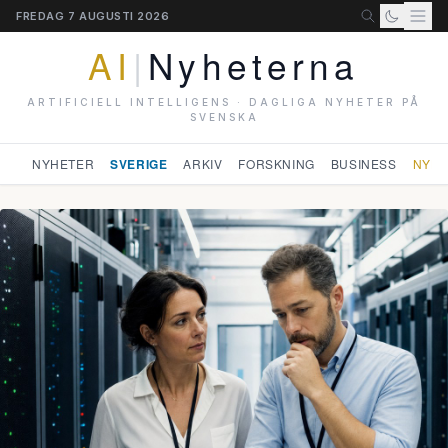
FREDAG 7 AUGUSTI 2026
AI
|
Nyheterna
ARTIFICIELL INTELLIGENS · DAGLIGA NYHETER PÅ
SVENSKA
NYHETER
SVERIGE
ARKIV
FORSKNING
BUSINESS
NYHE