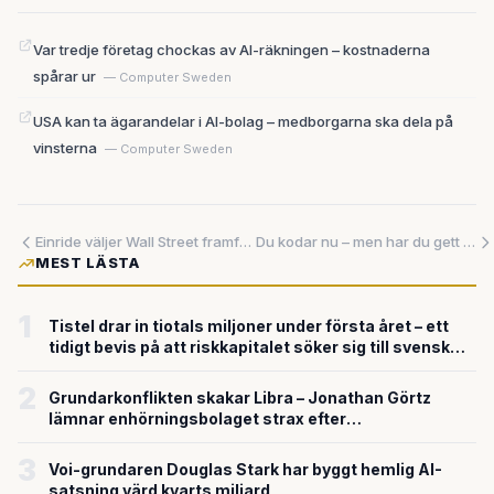
Var tredje företag chockas av AI-räkningen – kostnaderna
spårar ur
— Computer Sweden
USA kan ta ägarandelar i AI-bolag – medborgarna ska dela på
vinsterna
— Computer Sweden
Einride väljer Wall Street framför Stockholm – ett varningstecken för svensk kapitalmarknad
Du kodar nu – men har du gett angriparna nyckeln?
MEST LÄSTA
1
Tistel drar in tiotals miljoner under första året – ett
tidigt bevis på att riskkapitalet söker sig till svensk
försvarsteknik
2
Grundarkonflikten skakar Libra – Jonathan Görtz
lämnar enhörningsbolaget strax efter
miljardvärderingen
3
Voi-grundaren Douglas Stark har byggt hemlig AI-
satsning värd kvarts miljard