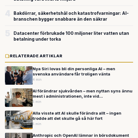
4
Bakdörrar, säkerhetshål och katastrofvarningar: AI-
branschen bygger snabbare än den säkrar
5
Datacenter förbrukade 100 miljoner liter vatten utan
betalning under torka
RELATERADE ARTIKLAR
Nya Siri lovas bli din personliga AI – men
svenska användare får troligen vänta
4 min
AI förändrar sjukvården – men nyttan syns ännu
mest i administrationen, inte vid
undersökningsbordet
5 min
Alla visste att AI skulle förändra allt – ingen
trodde att det skulle gå så här fort
5 min
Anthropic och OpenAI lämnar in börsdokument