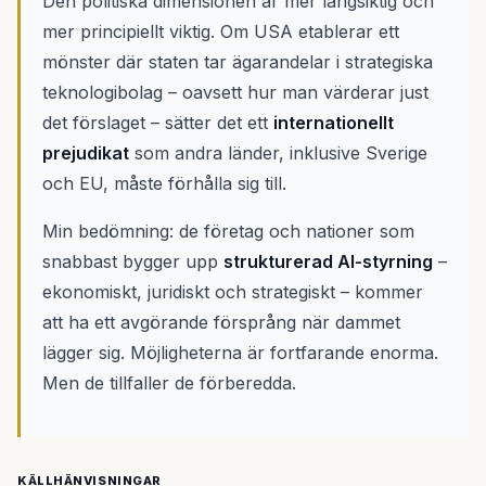
Den politiska dimensionen är mer långsiktig och
mer principiellt viktig. Om USA etablerar ett
mönster där staten tar ägarandelar i strategiska
teknologibolag – oavsett hur man värderar just
det förslaget – sätter det ett
internationellt
prejudikat
som andra länder, inklusive Sverige
och EU, måste förhålla sig till.
Min bedömning: de företag och nationer som
snabbast bygger upp
strukturerad AI-styrning
–
ekonomiskt, juridiskt och strategiskt – kommer
att ha ett avgörande försprång när dammet
lägger sig. Möjligheterna är fortfarande enorma.
Men de tillfaller de förberedda.
KÄLLHÄNVISNINGAR