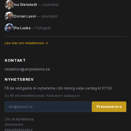
Isa Stenstedt
— Journalist
Dorian Lavol
— Journalist
Pia Luuka
— Fotograf
Läs mer om redaktionen →
KONTAKT
redaktion@ainyheterna.se
NYHETSBREV
Få de viktigaste AI-nyheterna i din inkorg varje vardag kl 07:00.
Du får ett bekräftelsemail. Kolla även skräppost.
Prenumerera
Om AI Nyheterna
Annonsera
Integritetspolicy