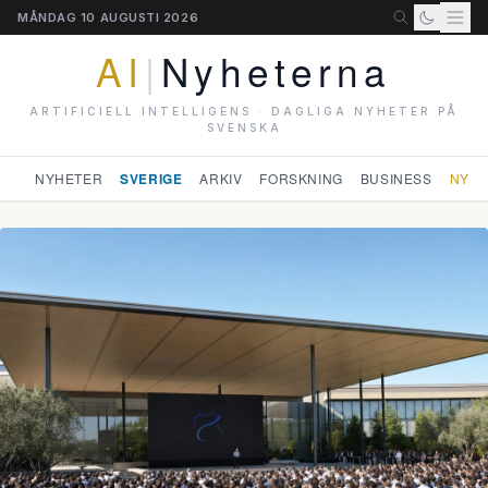
MÅNDAG 10 AUGUSTI 2026
AI
|
Nyheterna
ARTIFICIELL INTELLIGENS · DAGLIGA NYHETER PÅ
SVENSKA
NYHETER
SVERIGE
ARKIV
FORSKNING
BUSINESS
NYHE