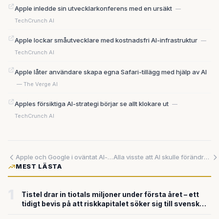
Apple inledde sin utvecklarkonferens med en ursäkt
—
TechCrunch AI
Apple lockar småutvecklare med kostnadsfri AI-infrastruktur
—
TechCrunch AI
Apple låter användare skapa egna Safari-tillägg med hjälp av AI
— The Verge AI
Apples försiktiga AI-strategi börjar se allt klokare ut
—
TechCrunch AI
Apple och Google i oväntat AI-samarbete – Siri får ny kraft med Googles Gemini
Alla visste att AI skulle förändra allt – ingen trodde att det skulle gå så här fort
MEST LÄSTA
1
Tistel drar in tiotals miljoner under första året – ett
tidigt bevis på att riskkapitalet söker sig till svensk
försvarsteknik