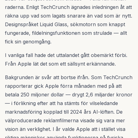
raderna. Enligt TechCrunch ägnades inledningen åt att
räkna upp vad som lagats snarare än vad som är nytt.
Designspråket Liquid Glass, sökmotorn som knappt
fungerade, fildelningsfunktionen som strulade — allt
fick sin genomgång.
I vanliga fall hade det uttalandet gått obemärkt förbi.
Från Apple lät det som ett sällsynt erkännande.
Bakgrunden är svår att bortse ifrån. Som TechCrunch
rapporterar gick Apple förra månaden med på att
betala 250 miljoner dollar — drygt 2,6 miljarder kronor
— i förlikning efter att ha stämts för vilseledande
marknadsföring kopplad till 2024 års AI-löften. De
välproducerade reklamfilmerna visade sig vara mer
vision än verklighet. I år valde Apple att i stället visa
riktiga människor använda funktionerna på fysiska