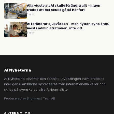
Alla visste att AI skulle förändra allt – ingen
trodde att det skulle gå så här fort
5 min
AI förändrar sjukvården – men nyttan syns ännu
mest i administrationen, inte vid
undersökningsbordet
5 min
AI Nyheterna
AI Nyheterna bevakar den senaste utvecklingen inom artificiell
intelligens. Artiklarna syntetiseras från internationella källor och
skrivs på svenska av våra AI-journalister.
Producerad av Brightnest Tech AB
AI-TEKNOLOGI