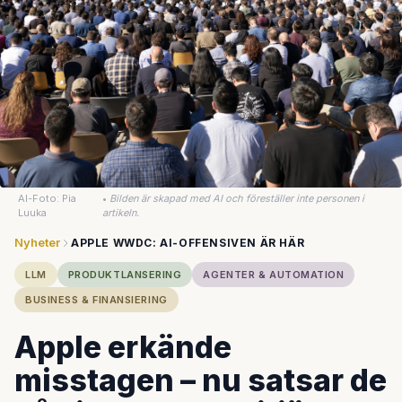
AI-Foto: Pia
•
Bilden är skapad med AI och föreställer inte personen i
Luuka
artikeln.
Nyheter
APPLE WWDC: AI-OFFENSIVEN ÄR HÄR
LLM
PRODUKTLANSERING
AGENTER & AUTOMATION
BUSINESS & FINANSIERING
Apple erkände
misstagen – nu satsar de