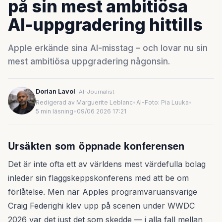
på sin mest ambitiösa
AI-uppgradering hittills
Apple erkände sina AI-misstag – och lovar nu sin
mest ambitiösa uppgradering någonsin.
Dorian Lavol
AI-Journalist
Redigerad av Marguerite Leblanc
•
AI-Foto: Pia Luuka
•
5 min läsning
•
09/06 2026 17:21
Ursäkten som öppnade konferensen
Det är inte ofta ett av världens mest värdefulla bolag
inleder sin flaggskeppskonferens med att be om
förlåtelse. Men när Apples programvaruansvarige
Craig Federighi klev upp på scenen under WWDC
2026 var det just det som skedde — i alla fall mellan