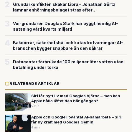
2
Grundarkonflikten skakar Libra – Jonathan Görtz
lämnar enhörningsbolaget strax efter
miljardvärderingen
3
Voi-grundaren Douglas Stark har byggt hemlig AI-
satsning värd kvarts miljard
4
Bakdörrar, säkerhetshål och katastrofvarningar: AI-
branschen bygger snabbare än den säkrar
5
Datacenter förbrukade 100 miljoner liter vatten utan
betalning under torka
RELATERADE ARTIKLAR
Siri får nytt liv med Googles hjärna – men kan
Apple hålla löftet den här gången?
5 min
Apple och Google i oväntat AI-samarbete – Siri
får ny kraft med Googles Gemini
4 min