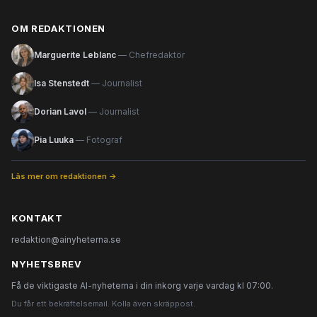
OM REDAKTIONEN
Marguerite Leblanc
— Chefredaktör
Isa Stenstedt
— Journalist
Dorian Lavol
— Journalist
Pia Luuka
— Fotograf
Läs mer om redaktionen →
KONTAKT
redaktion@ainyheterna.se
NYHETSBREV
Få de viktigaste AI-nyheterna i din inkorg varje vardag kl 07:00.
Du får ett bekräftelsemail. Kolla även skräppost.