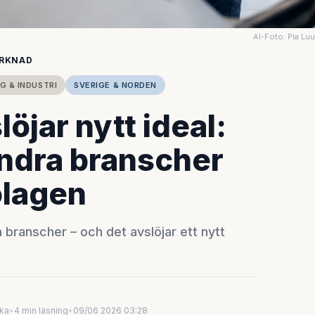
AI-Foto: Pia Lu
ARKNAD
G & INDUSTRI
SVERIGE & NORDEN
öjar nytt ideal:
andra branscher
olagen
 branscher – och det avslöjar ett nytt
uka
•
4 min läsning
•
09/06 2026 03:28