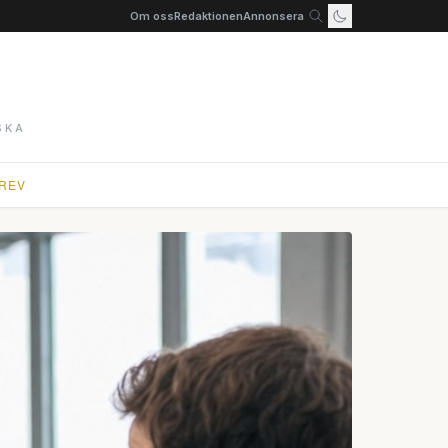
Om oss
Redaktionen
Annonsera
SKA
REV