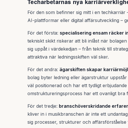
Techarbetarnas nya karriärverkligh
För den som befinner sig mitt i en techkarriär
AI-plattformar eller digital affärsutveckling – 
För det första:
specialisering ensam räcker i
tekniskt skikt riskerar att bli inlåst när bolag
sig uppåt i värdekedjan – från teknik till strat
attraktiva när ledningsskiften väl sker.
För det andra:
ägarskiften skapar karriärmöjl
bolag byter ledning eller ägarstruktur uppstå
väl positionerad och har ett tydligt erbjudande 
omstruktureringsprocess har ett ovanligt bra 
För det tredje:
branschöverskridande erfare
kliver in i musikbranschen är inte ett undanta
sig processer, strukturer och affärsförståelse