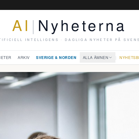
AI
|
Nyheterna
TIFICIELL INTELLIGENS · DAGLIGA NYHETER PÅ SVEN
HETER
ARKIV
SVERIGE & NORDEN
ALLA ÄMNEN
|
NYHETSB