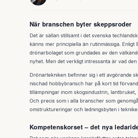
När branschen byter skeppsroder
Det är sällan stillsamt i det svenska techland
känns mer principiella än rutinmässiga. Enligt B
drönarbolaget som grundades av den välkände
nyhet. Men det verkligt intressanta är vad de
Drönartekniken befinner sig i ett avgörande s
nischad hobbybransch har på kort tid förvandlats
tillämpningar inom skogsindustrin, lantbruket, 
Och precis som i alla branscher som genomgår
omstruktureringar och ledningsbyten i teknike
Kompetenskorset – det nya ledaride