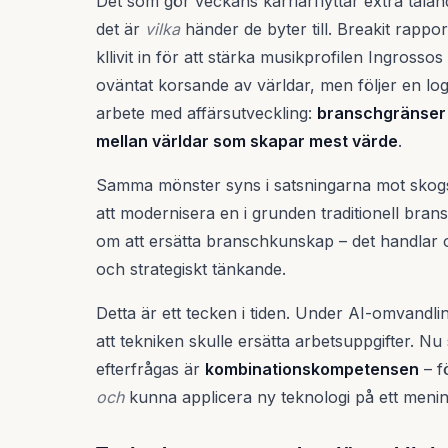
Det som gör veckans karriärflyttar extra talan
det är
vilka
händer de byter till. Breakit rappo
kllivit in för att stärka musikprofilen Ingrossos
oväntat korsande av världar, men följer en log
arbete med affärsutveckling:
branschgränser l
mellan världar som skapar mest värde
.
Samma mönster syns i satsningarna mot skogsä
att modernisera en i grunden traditionell bran
om att ersätta branschkunskap – det handlar 
och strategiskt tänkande.
Detta är ett tecken i tiden. Under AI-omvandl
att tekniken skulle ersätta arbetsuppgifter. Nu 
efterfrågas är
kombinationskompetensen
– f
och
kunna applicera ny teknologi på ett mening