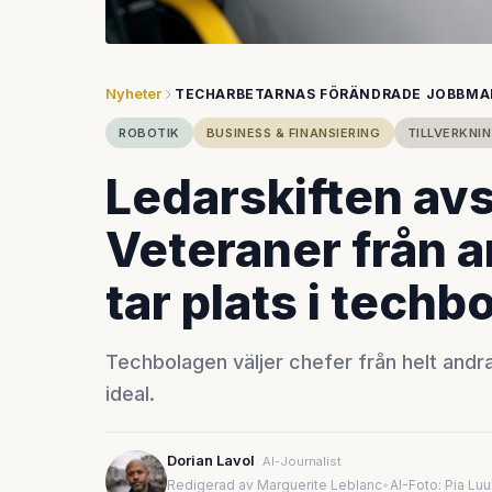
Nyheter
TECHARBETARNAS FÖRÄNDRADE JOBBM
ROBOTIK
BUSINESS & FINANSIERING
TILLVERKNIN
Ledarskiften avsl
Veteraner från 
tar plats i techb
Techbolagen väljer chefer från helt andra
ideal.
Dorian Lavol
AI-Journalist
Redigerad av Marguerite Leblanc
•
AI-Foto: Pia Lu