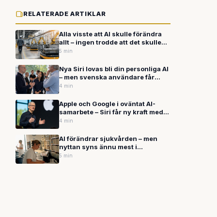
RELATERADE ARTIKLAR
Alla visste att AI skulle förändra
allt – ingen trodde att det skulle
gå så här fort
5 min
Nya Siri lovas bli din personliga AI
– men svenska användare får
troligen vänta
4 min
Apple och Google i oväntat AI-
samarbete – Siri får ny kraft med
Googles Gemini
4 min
AI förändrar sjukvården – men
nyttan syns ännu mest i
administrationen, inte vid
5 min
undersökningsbordet