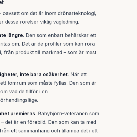
et
 – oavsett om det är inom drönarteknologi,
ger dessa rörelser viktig vägledning.
nte längre
. Den som enbart behärskar ett
en ritas om. Det är de profiler som kan röra
egi, från produkt till marknad – som är mest
igheter, inte bara osäkerhet
. När ett
r ett tomrum som måste fyllas. Den som är
om vad de tillför i en
förhandlingsläge.
nhet premieras
. Babybjörn-veteranen som
g – det är en förebild. Den som kan ta med
 från ett sammanhang och tillämpa det i ett