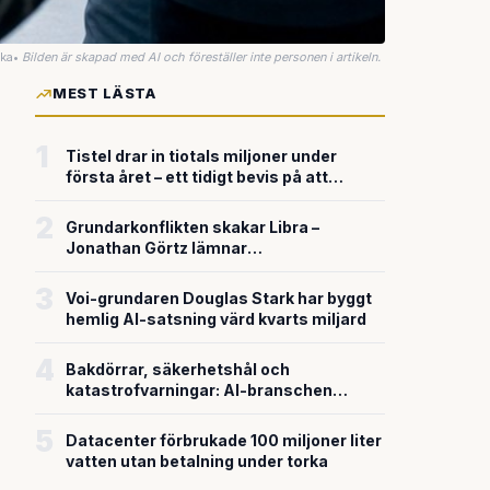
uka
•
Bilden är skapad med AI och föreställer inte personen i artikeln.
MEST LÄSTA
1
Tistel drar in tiotals miljoner under
första året – ett tidigt bevis på att
riskkapitalet söker sig till svensk
försvarsteknik
2
Grundarkonflikten skakar Libra –
Jonathan Görtz lämnar
enhörningsbolaget strax efter
miljardvärderingen
3
Voi-grundaren Douglas Stark har byggt
hemlig AI-satsning värd kvarts miljard
4
Bakdörrar, säkerhetshål och
katastrofvarningar: AI-branschen
bygger snabbare än den säkrar
5
Datacenter förbrukade 100 miljoner liter
vatten utan betalning under torka