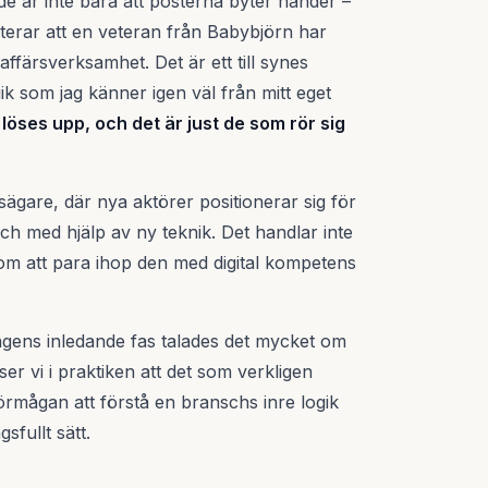
de är inte bara att posterna byter händer –
rterar att en veteran från Babybjörn har
 affärsverksamhet. Det är ett till synes
ik som jag känner igen väl från mitt eget
öses upp, och det är just de som rör sig
gare, där nya aktörer positionerar sig för
sch med hjälp av ny teknik. Det handlar inte
om att para ihop den med digital kompetens
ingens inledande fas talades det mycket om
ser vi i praktiken att det som verkligen
örmågan att förstå en branschs inre logik
sfullt sätt.