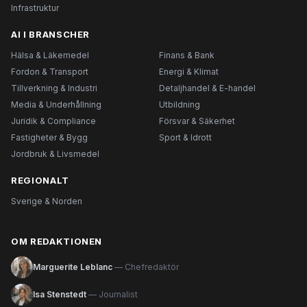
Infrastruktur
AI I BRANSCHER
Hälsa & Läkemedel
Finans & Bank
Fordon & Transport
Energi & Klimat
Tillverkning & Industri
Detaljhandel & E-handel
Media & Underhållning
Utbildning
Juridik & Compliance
Försvar & Säkerhet
Fastigheter & Bygg
Sport & Idrott
Jordbruk & Livsmedel
REGIONALT
Sverige & Norden
OM REDAKTIONEN
Marguerite Leblanc
— Chefredaktör
Isa Stenstedt
— Journalist