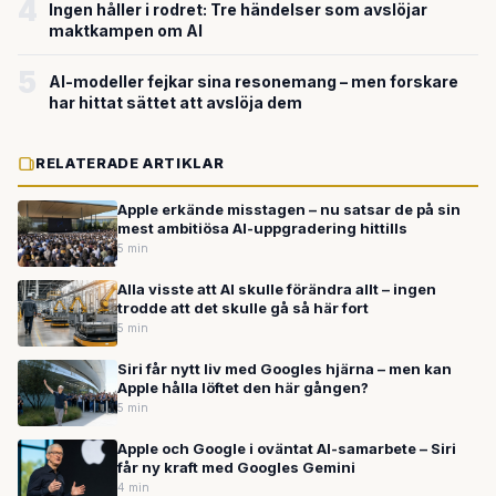
4
Ingen håller i rodret: Tre händelser som avslöjar
maktkampen om AI
5
AI-modeller fejkar sina resonemang – men forskare
har hittat sättet att avslöja dem
RELATERADE ARTIKLAR
Apple erkände misstagen – nu satsar de på sin
mest ambitiösa AI-uppgradering hittills
5 min
Alla visste att AI skulle förändra allt – ingen
trodde att det skulle gå så här fort
5 min
Siri får nytt liv med Googles hjärna – men kan
Apple hålla löftet den här gången?
5 min
Apple och Google i oväntat AI-samarbete – Siri
får ny kraft med Googles Gemini
4 min