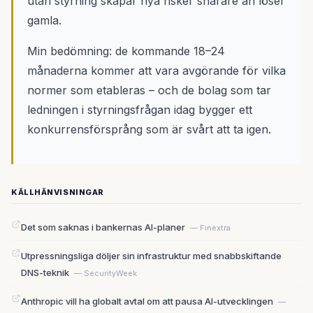
utan styrning skapar nya risker snarare än löser
gamla.
Min bedömning: de kommande 18–24
månaderna kommer att vara avgörande för vilka
normer som etableras – och de bolag som tar
ledningen i styrningsfrågan idag bygger ett
konkurrensförsprång som är svårt att ta igen.
KÄLLHÄNVISNINGAR
Det som saknas i bankernas AI-planer
— Finextra
Utpressningsliga döljer sin infrastruktur med snabbskiftande
DNS-teknik
— SecurityWeek
Anthropic vill ha globalt avtal om att pausa AI-utvecklingen
—