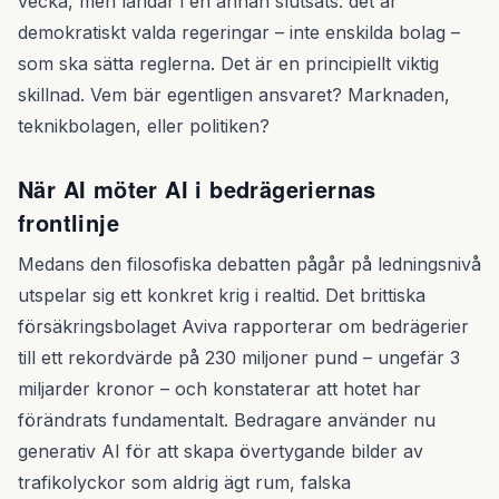
vecka, men landar i en annan slutsats: det är
demokratiskt valda regeringar – inte enskilda bolag –
som ska sätta reglerna. Det är en principiellt viktig
skillnad. Vem bär egentligen ansvaret? Marknaden,
teknikbolagen, eller politiken?
När AI möter AI i bedrägeriernas
frontlinje
Medans den filosofiska debatten pågår på ledningsnivå
utspelar sig ett konkret krig i realtid. Det brittiska
försäkringsbolaget Aviva rapporterar om bedrägerier
till ett rekordvärde på 230 miljoner pund – ungefär 3
miljarder kronor – och konstaterar att hotet har
förändrats fundamentalt. Bedragare använder nu
generativ AI för att skapa övertygande bilder av
trafikolyckor som aldrig ägt rum, falska