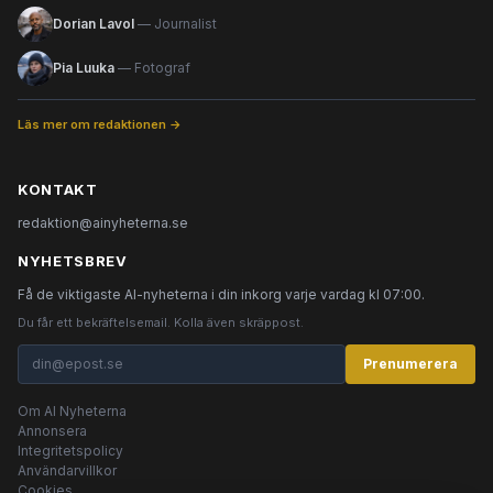
Dorian Lavol
— Journalist
Pia Luuka
— Fotograf
Läs mer om redaktionen →
KONTAKT
redaktion@ainyheterna.se
NYHETSBREV
Få de viktigaste AI-nyheterna i din inkorg varje vardag kl 07:00.
Du får ett bekräftelsemail. Kolla även skräppost.
Prenumerera
Om AI Nyheterna
Annonsera
Integritetspolicy
Användarvillkor
Cookies