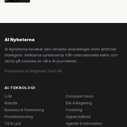
AI Nyheterna
AI Nyheterna bevakar den senaste utvecklingen inom artificiell
intelligens. Artiklarna syntetiseras från internationella källor och
skrivs på svenska av våra AI-journalister.
Producerad av Brightnest Tech AB
AI-TEKNOLOGI
LLM
Computer Vision
Robotik
Etik & Reglering
Business & Finansiering
Forskning
Produktlansering
Öppen källkod
Tal & Ljud
Agenter & Automation