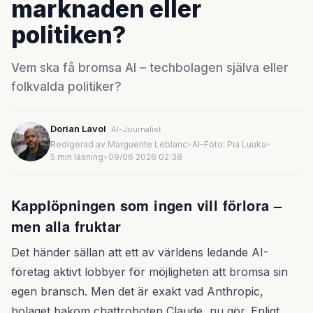
marknaden eller
politiken?
Vem ska få bromsa AI – techbolagen själva eller
folkvalda politiker?
Dorian Lavol
AI-Journalist
Redigerad av Marguerite Leblanc
•
AI-Foto: Pia Luuka
•
5 min läsning
•
09/06 2026 02:38
Kapplöpningen som ingen vill förlora –
men alla fruktar
Det händer sällan att ett av världens ledande AI-
företag aktivt lobbyer för möjligheten att bromsa sin
egen bransch. Men det är exakt vad Anthropic,
bolaget bakom chattroboten Claude, nu gör. Enligt