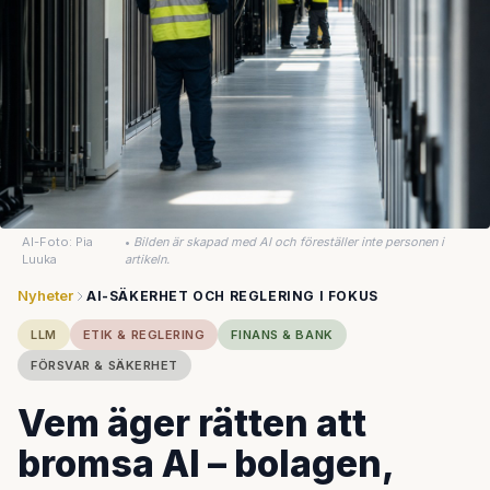
AI-Foto: Pia
•
Bilden är skapad med AI och föreställer inte personen i
Luuka
artikeln.
Nyheter
AI-SÄKERHET OCH REGLERING I FOKUS
LLM
ETIK & REGLERING
FINANS & BANK
FÖRSVAR & SÄKERHET
Vem äger rätten att
bromsa AI – bolagen,