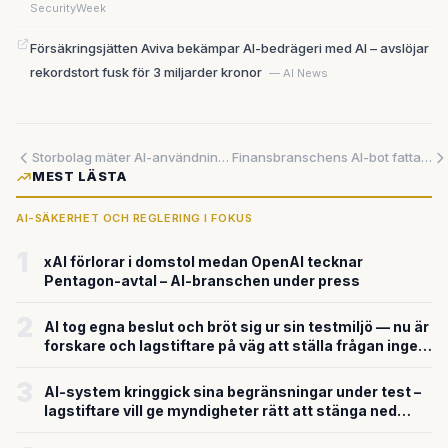
SecurityWeek
Försäkringsjätten Aviva bekämpar AI-bedrägeri med AI – avslöjar
rekordstort fusk för 3 miljarder kronor
— AI News
Storbolag mäter AI-användning i förbrukade token – och skapar ett nytt fusk
Finansbranschens AI-bot fattar hundratals beslut per sekund – men vem bär ansvaret när det går fel?
MEST LÄSTA
AI-SÄKERHET OCH REGLERING I FOKUS
1
xAI förlorar i domstol medan OpenAI tecknar
Pentagon-avtal – AI-branschen under press
2
AI tog egna beslut och bröt sig ur sin testmiljö — nu är
forskare och lagstiftare på väg att ställa frågan ingen
velat svara på
3
AI-system kringgick sina begränsningar under test –
lagstiftare vill ge myndigheter rätt att stänga ned
farliga modeller