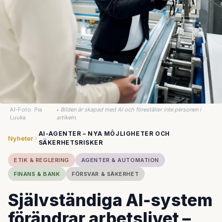
AI-Foto: Pia
•
Bilden är skapad med AI och föreställer inte personen i
Luuka
artikeln.
AI-AGENTER – NYA MÖJLIGHETER OCH
Nyheter
SÄKERHETSRISKER
ETIK & REGLERING
AGENTER & AUTOMATION
FINANS & BANK
FÖRSVAR & SÄKERHET
Självständiga AI-system
förändrar arbetslivet –