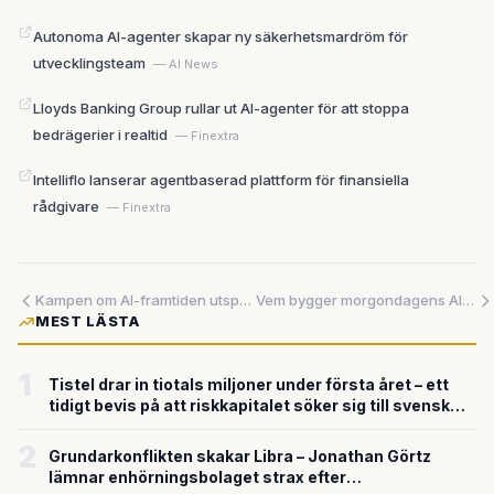
Autonoma AI-agenter skapar ny säkerhetsmardröm för
utvecklingsteam
— AI News
Lloyds Banking Group rullar ut AI-agenter för att stoppa
bedrägerier i realtid
— Finextra
Intelliflo lanserar agentbaserad plattform för finansiella
rådgivare
— Finextra
Kampen om AI-framtiden utspelar sig just nu — i Bryssel, Washington och Silicon Valley
Vem bygger morgondagens AI-ryggrad? Kina satsar tusentals miljarder – och ett svenskt bolag kan bli värt mer än Ericsson
MEST LÄSTA
1
Tistel drar in tiotals miljoner under första året – ett
tidigt bevis på att riskkapitalet söker sig till svensk
försvarsteknik
2
Grundarkonflikten skakar Libra – Jonathan Görtz
lämnar enhörningsbolaget strax efter