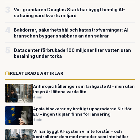
miljardvärderingen
3
Voi-grundaren Douglas Stark har byggt hemlig AI-
satsning värd kvarts miljard
4
Bakdörrar, säkerhetshål och katastrofvarningar: AI-
branschen bygger snabbare än den säkrar
5
Datacenter förbrukade 100 miljoner liter vatten utan
betalning under torka
RELATERADE ARTIKLAR
Anthropic håller igen sin farligaste AI – men utan
insyn är löftena värda lite
4 min
Apple blockerar ny kraftigt uppgraderad Siri för
EU – ingen tidplan finns för lansering
4 min
Vi har byggt AI-system vi inte förstår – och
kontrollerar dem med metoder som inte håller