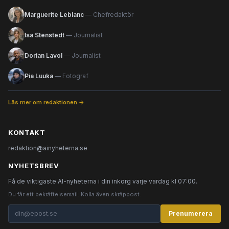
Marguerite Leblanc
— Chefredaktör
Isa Stenstedt
— Journalist
Dorian Lavol
— Journalist
Pia Luuka
— Fotograf
Läs mer om redaktionen →
KONTAKT
redaktion@ainyheterna.se
NYHETSBREV
Få de viktigaste AI-nyheterna i din inkorg varje vardag kl 07:00.
Du får ett bekräftelsemail. Kolla även skräppost.
Prenumerera