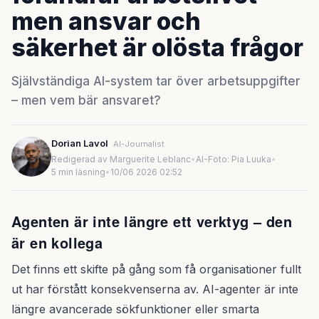
men ansvar och
säkerhet är olösta frågor
Självständiga AI-system tar över arbetsuppgifter
– men vem bär ansvaret?
Dorian Lavol
AI-Journalist
Redigerad av Marguerite Leblanc
•
AI-Foto: Pia Luuka
•
5 min läsning
•
10/06 2026 02:52
Agenten är inte längre ett verktyg – den
är en kollega
Det finns ett skifte på gång som få organisationer fullt
ut har förstått konsekvenserna av. AI-agenter är inte
längre avancerade sökfunktioner eller smarta