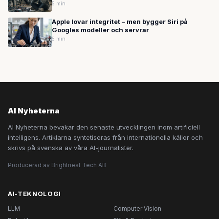
5 min
Apple lovar integritet – men bygger Siri på
Googles modeller och servrar
5 min
AI Nyheterna
AI Nyheterna bevakar den senaste utvecklingen inom artificiell
intelligens. Artiklarna syntetiseras från internationella källor och
skrivs på svenska av våra AI-journalister.
Producerad av Brightnest Tech AB
AI-TEKNOLOGI
LLM
Computer Vision