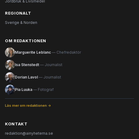
Jordbruk & Livsmedel
REGIONALT
Sverige & Norden
OM REDAKTIONEN
Marguerite Leblanc
— Chefredaktör
Isa Stenstedt
— Journalist
Dorian Lavol
— Journalist
Pia Luuka
— Fotograf
Läs mer om redaktionen →
KONTAKT
redaktion@ainyheterna.se