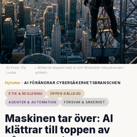
AI-Foto: Pia
•
Bilden är skapad med AI och föreställer inte personen i
Luuka
artikeln.
Nyheter
AI FÖRÄNDRAR CYBERSÄKERHETSBRANSCHEN
ETIK & REGLERING
ÖPPEN KÄLLKOD
AGENTER & AUTOMATION
FÖRSVAR & SÄKERHET
Maskinen tar över: AI
klättrar till toppen av