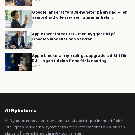
lovar
5 min
Google lanserar fyra AI-nyheter på en dag – i en
samordnad offensiv som utmanar hela
branschen
5 min
Apple lovar integritet – men bygger Siri på
Googles modeller och servrar
5 min
Apple blockerar ny kraftigt uppgraderad Siri för
EU – ingen tidplan finns för lansering
4 min
AI Nyheterna
AI Nyheterna bevakar den senaste utvecklingen inom artificiell
intelligens. Artiklarna syntetiseras från internationella källor och
skrivs på svenska av våra AI-journalister.