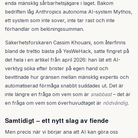
enda mänsklig sårbarhetsjägare i laget. Bakom
bedriften låg Anthropics autonoma AI-system Mythos,
ett system som inte sover, inte tar rast och inte
förhandlar om belöningssumman.
Säkerhetsforskaren Cassim Khouani, som återfinns
bland de trettio bästa på YesWeHack, satte fingret på
det hela i en artikel från april 2026: han lät ett AI-
verktyg söka efter brister på egen hand och
bevittnade hur gränsen mellan mänsklig expertis och
automatiserad förmåga snabbt suddades ut. Det är
inte längre en fråga om vem som är
snabbast
– det är
en fråga om vem som överhuvudtaget är
nödvändig
.
Samtidigt – ett nytt slag av fiende
Men precis när vi börjar ana att AI kan göra oss