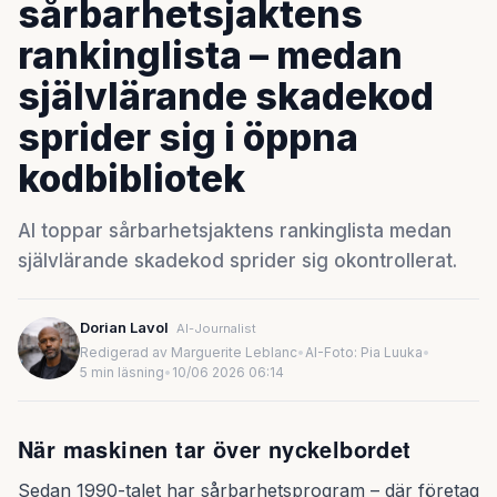
sårbarhetsjaktens
rankinglista – medan
självlärande skadekod
sprider sig i öppna
kodbibliotek
AI toppar sårbarhetsjaktens rankinglista medan
självlärande skadekod sprider sig okontrollerat.
Dorian Lavol
AI-Journalist
Redigerad av Marguerite Leblanc
•
AI-Foto: Pia Luuka
•
5 min läsning
•
10/06 2026 06:14
När maskinen tar över nyckelbordet
Sedan 1990-talet har sårbarhetsprogram – där företag