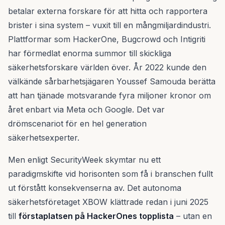
betalar externa forskare för att hitta och rapportera
brister i sina system – vuxit till en mångmiljardindustri.
Plattformar som HackerOne, Bugcrowd och Intigriti
har förmedlat enorma summor till skickliga
säkerhetsforskare världen över. År 2022 kunde den
välkände sårbarhetsjägaren Youssef Samouda berätta
att han tjänade motsvarande fyra miljoner kronor om
året enbart via Meta och Google. Det var
drömscenariot för en hel generation
säkerhetsexperter.
Men enligt SecurityWeek skymtar nu ett
paradigmskifte vid horisonten som få i branschen fullt
ut förstått konsekvenserna av. Det autonoma
säkerhetsföretaget XBOW klättrade redan i juni 2025
till
förstaplatsen på HackerOnes topplista
– utan en