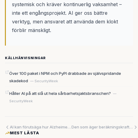
systemisk och kräver kontinuerlig vaksamhet –
inte ett engångsprojekt. AI ger oss bättre
verktyg, men ansvaret att använda dem klokt
förblir mänskligt.
KÄLLHÄNVISNINGAR
Över 100 paket i NPM och PyPI drabbade av självspridande
skadekod
— SecurityWeek
Håller AI på att slå ut hela sårbarhetsjaktsbranschen?
—
SecurityWeek
AI kan förutsäga hur Alzheimers utvecklas – utan MRI, ryggmärgsprov eller dyr bilddiagnostik
Den som äger beräkningskraften äger framtiden – och nu slåss alla om den
MEST LÄSTA