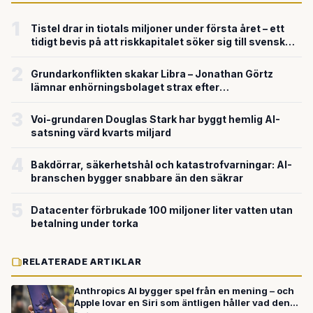
1
Tistel drar in tiotals miljoner under första året – ett
tidigt bevis på att riskkapitalet söker sig till svensk
försvarsteknik
2
Grundarkonflikten skakar Libra – Jonathan Görtz
lämnar enhörningsbolaget strax efter
miljardvärderingen
3
Voi-grundaren Douglas Stark har byggt hemlig AI-
satsning värd kvarts miljard
4
Bakdörrar, säkerhetshål och katastrofvarningar: AI-
branschen bygger snabbare än den säkrar
5
Datacenter förbrukade 100 miljoner liter vatten utan
betalning under torka
RELATERADE ARTIKLAR
Anthropics AI bygger spel från en mening – och
Apple lovar en Siri som äntligen håller vad den