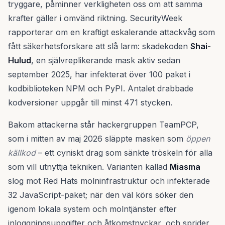
tryggare, påminner verkligheten oss om att samma
krafter gäller i omvänd riktning. SecurityWeek
rapporterar om en kraftigt eskalerande attackvåg som
fått säkerhetsforskare att slå larm: skadekoden
Shai-
Hulud
, en självreplikerande mask aktiv sedan
september 2025, har infekterat över 100 paket i
kodbiblioteken NPM och PyPI. Antalet drabbade
kodversioner uppgår till minst 471 stycken.
Bakom attackerna står hackergruppen TeamPCP,
som i mitten av maj 2026 släppte masken som
öppen
källkod
– ett cyniskt drag som sänkte tröskeln för alla
som vill utnyttja tekniken. Varianten kallad
Miasma
slog mot Red Hats molninfrastruktur och infekterade
32 JavaScript-paket; när den väl körs söker den
igenom lokala system och molntjänster efter
inloggningsuppgifter och åtkomstnyckar, och sprider