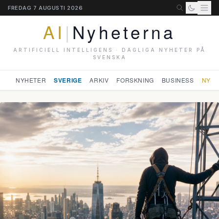
FREDAG 7 AUGUSTI 2026
AI
|
Nyheterna
ARTIFICIELL INTELLIGENS · DAGLIGA NYHETER PÅ
SVENSKA
NYHETER
SVERIGE
ARKIV
FORSKNING
BUSINESS
NYHE