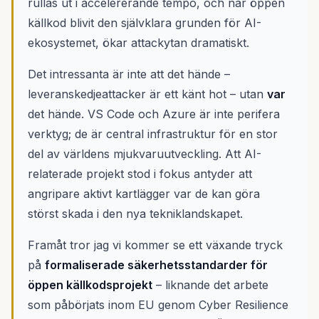
rullas ut i accelererande tempo, och när öppen
källkod blivit den självklara grunden för AI-
ekosystemet, ökar attackytan dramatiskt.
Det intressanta är inte att det hände –
leveranskedjeattacker är ett känt hot – utan
var
det hände. VS Code och Azure är inte perifera
verktyg; de är central infrastruktur för en stor
del av världens mjukvaruutveckling. Att AI-
relaterade projekt stod i fokus antyder att
angripare aktivt kartlägger var de kan göra
störst skada i den nya tekniklandskapet.
Framåt tror jag vi kommer se ett växande tryck
på
formaliserade säkerhetsstandarder för
öppen källkodsprojekt
– liknande det arbete
som påbörjats inom EU genom Cyber Resilience