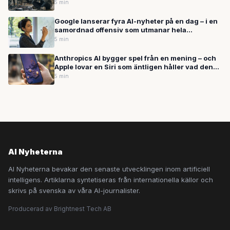
5 min
Google lanserar fyra AI-nyheter på en dag – i en
samordnad offensiv som utmanar hela
branschen
5 min
Anthropics AI bygger spel från en mening – och
Apple lovar en Siri som äntligen håller vad den
lovar
5 min
AI Nyheterna
AI Nyheterna bevakar den senaste utvecklingen inom artificiell
intelligens. Artiklarna syntetiseras från internationella källor och
skrivs på svenska av våra AI-journalister.
Producerad av Brightnest Tech AB