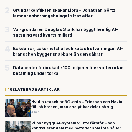
försvarsteknik
2
Grundarkonflikten skakar Libra – Jonathan Görtz
lämnar enhörningsbolaget strax efter
miljardvärderingen
3
Voi-grundaren Douglas Stark har byggt hemlig AI-
satsning värd kvarts miljard
4
Bakdörrar, säkerhetshål och katastrofvarningar: AI-
branschen bygger snabbare än den säkrar
5
Datacenter förbrukade 100 miljoner liter vatten utan
betalning under torka
RELATERADE ARTIKLAR
Nvidia utvecklar 6G-chip – Ericsson och Nokia
föll på börsen, men analytiker delar på sig
4 min
Vi har byggt AI-system vi inte förstår – och
kontrollerar dem med metoder som inte håller