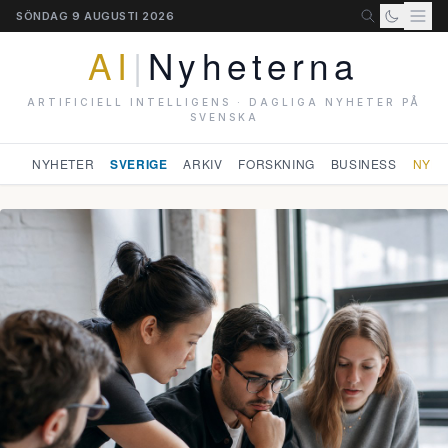
SÖNDAG 9 AUGUSTI 2026
AI
|
Nyheterna
ARTIFICIELL INTELLIGENS · DAGLIGA NYHETER PÅ
SVENSKA
NYHETER
SVERIGE
ARKIV
FORSKNING
BUSINESS
NYHE