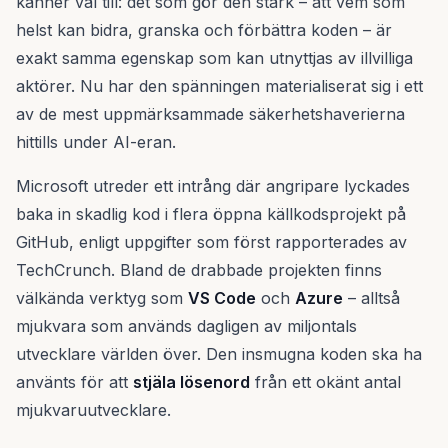
känner väl till: det som gör den stark – att vem som
helst kan bidra, granska och förbättra koden – är
exakt samma egenskap som kan utnyttjas av illvilliga
aktörer. Nu har den spänningen materialiserat sig i ett
av de mest uppmärksammade säkerhetshaverierna
hittills under AI-eran.
Microsoft utreder ett intrång där angripare lyckades
baka in skadlig kod i flera öppna källkodsprojekt på
GitHub, enligt uppgifter som först rapporterades av
TechCrunch. Bland de drabbade projekten finns
välkända verktyg som
VS Code
och
Azure
– alltså
mjukvara som används dagligen av miljontals
utvecklare världen över. Den insmugna koden ska ha
använts för att
stjäla lösenord
från ett okänt antal
mjukvaruutvecklare.