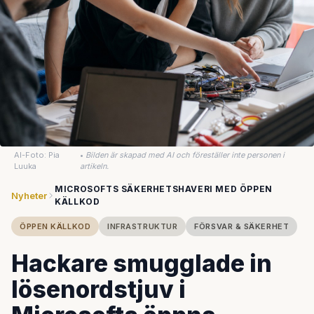
AI-Foto: Pia
•
Bilden är skapad med AI och föreställer inte personen i
Luuka
artikeln.
MICROSOFTS SÄKERHETSHAVERI MED ÖPPEN
Nyheter
KÄLLKOD
ÖPPEN KÄLLKOD
INFRASTRUKTUR
FÖRSVAR & SÄKERHET
Hackare smugglade in
lösenordstjuv i