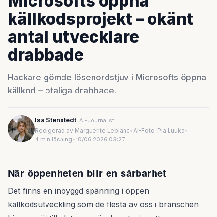
Microsofts öppna
källkodsprojekt – okänt
antal utvecklare
drabbade
Hackare gömde lösenordstjuv i Microsofts öppna
källkod – otaliga drabbade.
Isa Stenstedt
AI-Journalist
Redigerad av Marguerite Leblanc
•
AI-Foto: Pia Luuka
•
4 min läsning
•
10/06 2026 03:27
När öppenheten blir en sårbarhet
Det finns en inbyggd spänning i öppen
källkodsutveckling som de flesta av oss i branschen