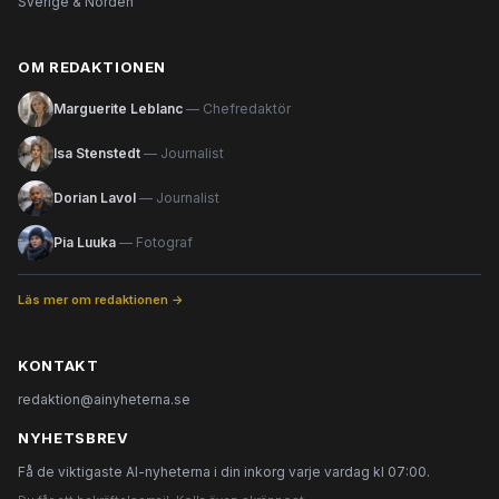
Sverige & Norden
OM REDAKTIONEN
Marguerite Leblanc
— Chefredaktör
Isa Stenstedt
— Journalist
Dorian Lavol
— Journalist
Pia Luuka
— Fotograf
Läs mer om redaktionen →
KONTAKT
redaktion@ainyheterna.se
NYHETSBREV
Få de viktigaste AI-nyheterna i din inkorg varje vardag kl 07:00.