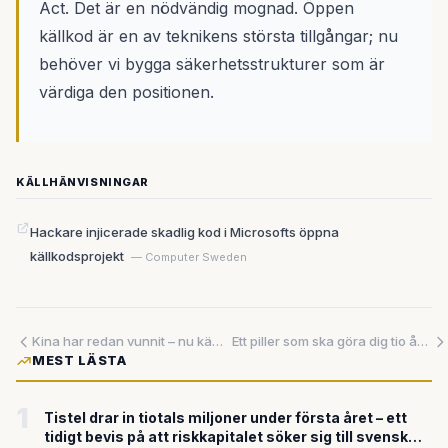
Act. Det är en nödvändig mognad. Öppen
källkod är en av teknikens största tillgångar; nu
behöver vi bygga säkerhetsstrukturer som är
värdiga den positionen.
KÄLLHÄNVISNINGAR
Hackare injicerade skadlig kod i Microsofts öppna
källkodsprojekt
— Computer Sweden
Kina har redan vunnit – nu kämpar USA ikapp med miljarder och ny robotkommission
Ett piller som ska göra dig tio år yngre – Harvardforskaren planerar att bevisa det omöjliga
MEST LÄSTA
1
Tistel drar in tiotals miljoner under första året – ett
tidigt bevis på att riskkapitalet söker sig till svensk