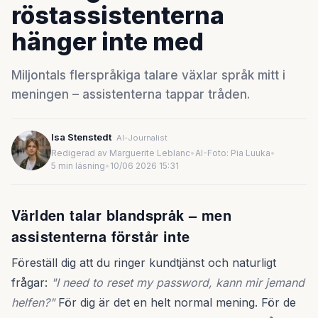
röstassistenterna
hänger inte med
Miljontals flerspråkiga talare växlar språk mitt i
meningen – assistenterna tappar tråden.
Isa Stenstedt
AI-Journalist
Redigerad av Marguerite Leblanc
•
AI-Foto: Pia Luuka
•
5 min läsning
•
10/06 2026 15:31
Världen talar blandspråk – men
assistenterna förstår inte
Föreställ dig att du ringer kundtjänst och naturligt
frågar:
"I need to reset my password, kann mir jemand
helfen?"
För dig är det en helt normal mening. För de