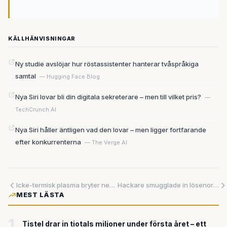
KÄLLHÄNVISNINGAR
Ny studie avslöjar hur röstassistenter hanterar tvåspråkiga
samtal
— Hugging Face Blog
Nya Siri lovar bli din digitala sekreterare – men till vilket pris?
—
TechCrunch AI
Nya Siri håller äntligen vad den lovar – men ligger fortfarande
efter konkurrenterna
— The Verge AI
Icke-termisk plasma bryter ned metan och humle odlas inomhus – ny teknik tar sig an livsmedelssektorns klimatutsläpp
Hackare smugglade in lösenordstjuv i Microsofts öppna källkodsprojekt – okänt antal utvecklare drabbade
MEST LÄSTA
1
Tistel drar in tiotals miljoner under första året – ett