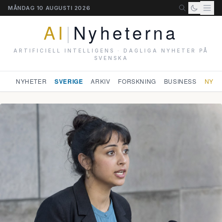
MÅNDAG 10 AUGUSTI 2026
AI
|
Nyheterna
ARTIFICIELL INTELLIGENS · DAGLIGA NYHETER PÅ
SVENSKA
NYHETER
SVERIGE
ARKIV
FORSKNING
BUSINESS
NYHE