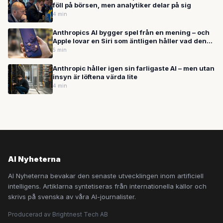
föll på börsen, men analytiker delar på sig
4 min
Anthropics AI bygger spel från en mening – och
Apple lovar en Siri som äntligen håller vad den
lovar
5 min
Anthropic håller igen sin farligaste AI – men utan
insyn är löftena värda lite
4 min
AI Nyheterna
AI Nyheterna bevakar den senaste utvecklingen inom artificiell
intelligens. Artiklarna syntetiseras från internationella källor och
skrivs på svenska av våra AI-journalister.
Producerad av Brightnest Tech AB