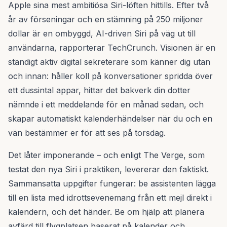
Apple sina mest ambitiösa Siri-löften hittills. Efter två
år av förseningar och en stämning på 250 miljoner
dollar är en ombyggd, AI-driven Siri på väg ut till
användarna, rapporterar TechCrunch. Visionen är en
ständigt aktiv digital sekreterare som känner dig utan
och innan: håller koll på konversationer spridda över
ett dussintal appar, hittar det bakverk din dotter
nämnde i ett meddelande för en månad sedan, och
skapar automatiskt kalenderhändelser när du och en
vän bestämmer er för att ses på torsdag.
Det låter imponerande – och enligt The Verge, som
testat den nya Siri i praktiken, levererar den faktiskt.
Sammansatta uppgifter fungerar: be assistenten lägga
till en lista med idrottsevenemang från ett mejl direkt i
kalendern, och det händer. Be om hjälp att planera
avfärd till flygplatsen baserat på kalender och