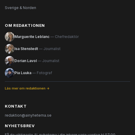
Sverige & Norden
OM REDAKTIONEN
Marguerite Leblanc
— Chefredaktör
Isa Stenstedt
— Journalist
Dorian Lavol
— Journalist
Pia Luuka
— Fotograf
Läs mer om redaktionen →
KONTAKT
redaktion@ainyheterna.se
NYHETSBREV
Få de viktigaste AI-nyheterna i din inkorg varje vardag kl 07:00.