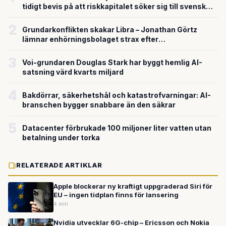
tidigt bevis på att riskkapitalet söker sig till svensk
försvarsteknik
2
Grundarkonflikten skakar Libra – Jonathan Görtz
lämnar enhörningsbolaget strax efter
miljardvärderingen
3
Voi-grundaren Douglas Stark har byggt hemlig AI-
satsning värd kvarts miljard
4
Bakdörrar, säkerhetshål och katastrofvarningar: AI-
branschen bygger snabbare än den säkrar
5
Datacenter förbrukade 100 miljoner liter vatten utan
betalning under torka
RELATERADE ARTIKLAR
Apple blockerar ny kraftigt uppgraderad Siri för
EU – ingen tidplan finns för lansering
4 min
Nvidia utvecklar 6G-chip – Ericsson och Nokia