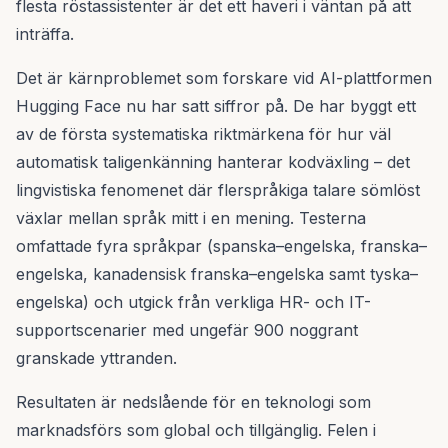
flesta röstassistenter är det ett haveri i väntan på att
inträffa.
Det är kärnproblemet som forskare vid AI-plattformen
Hugging Face nu har satt siffror på. De har byggt ett
av de första systematiska riktmärkena för hur väl
automatisk taligenkänning hanterar kodväxling – det
lingvistiska fenomenet där flerspråkiga talare sömlöst
växlar mellan språk mitt i en mening. Testerna
omfattade fyra språkpar (spanska–engelska, franska–
engelska, kanadensisk franska–engelska samt tyska–
engelska) och utgick från verkliga HR- och IT-
supportscenarier med ungefär 900 noggrant
granskade yttranden.
Resultaten är nedslående för en teknologi som
marknadsförs som global och tillgänglig. Felen i