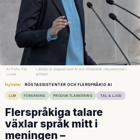
AI-Foto: Pia
•
Bilden är skapad med AI och föreställer inte personen i
Luuka
artikeln.
Nyheter
RÖSTASSISTENTER OCH FLERSPRÅKIG AI
LLM
FORSKNING
PRODUKTLANSERING
TAL & LJUD
Flerspråkiga talare
växlar språk mitt i
meningen –