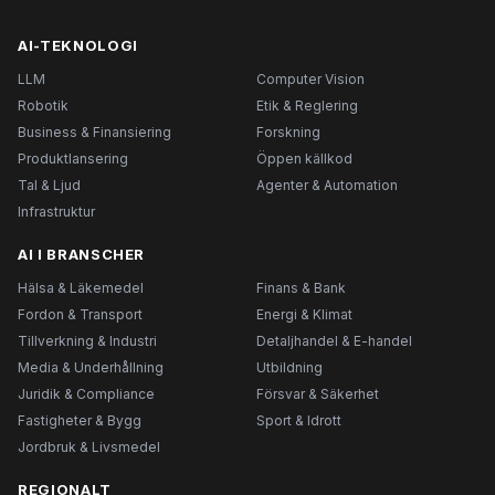
AI-TEKNOLOGI
LLM
Computer Vision
Robotik
Etik & Reglering
Business & Finansiering
Forskning
Produktlansering
Öppen källkod
Tal & Ljud
Agenter & Automation
Infrastruktur
AI I BRANSCHER
Hälsa & Läkemedel
Finans & Bank
Fordon & Transport
Energi & Klimat
Tillverkning & Industri
Detaljhandel & E-handel
Media & Underhållning
Utbildning
Juridik & Compliance
Försvar & Säkerhet
Fastigheter & Bygg
Sport & Idrott
Jordbruk & Livsmedel
REGIONALT