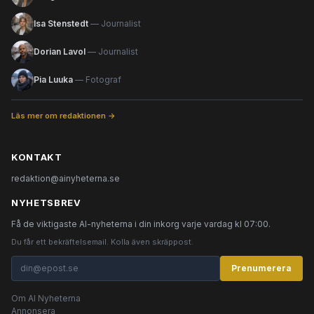
Isa Stenstedt
— Journalist
Dorian Lavol
— Journalist
Pia Luuka
— Fotograf
Läs mer om redaktionen →
KONTAKT
redaktion@ainyheterna.se
NYHETSBREV
Få de viktigaste AI-nyheterna i din inkorg varje vardag kl 07:00.
Du får ett bekräftelsemail. Kolla även skräppost.
Prenumerera
Om AI Nyheterna
Annonsera