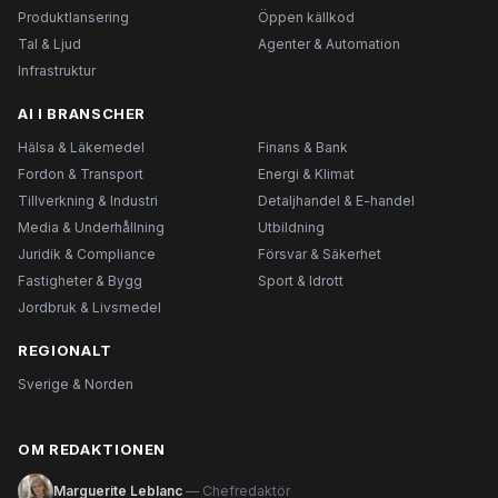
Produktlansering
Öppen källkod
Tal & Ljud
Agenter & Automation
Infrastruktur
AI I BRANSCHER
Hälsa & Läkemedel
Finans & Bank
Fordon & Transport
Energi & Klimat
Tillverkning & Industri
Detaljhandel & E-handel
Media & Underhållning
Utbildning
Juridik & Compliance
Försvar & Säkerhet
Fastigheter & Bygg
Sport & Idrott
Jordbruk & Livsmedel
REGIONALT
Sverige & Norden
OM REDAKTIONEN
Marguerite Leblanc
— Chefredaktör