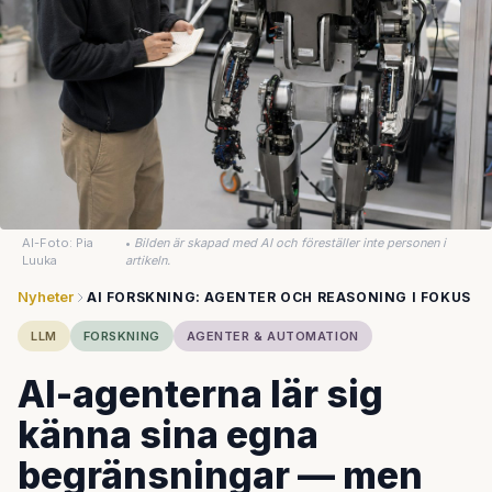
AI-Foto: Pia
•
Bilden är skapad med AI och föreställer inte personen i
Luuka
artikeln.
Nyheter
AI FORSKNING: AGENTER OCH REASONING I FOKUS
LLM
FORSKNING
AGENTER & AUTOMATION
AI-agenterna lär sig
känna sina egna
begränsningar — men