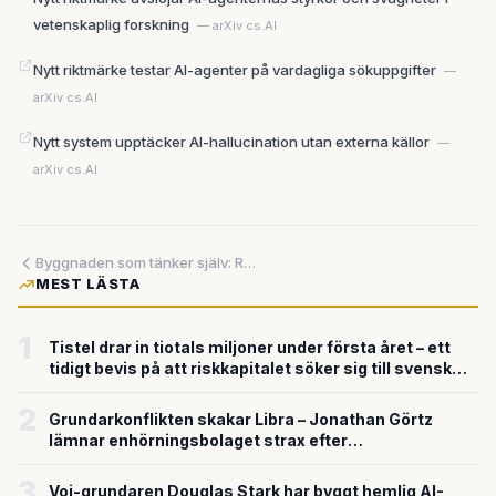
vetenskaplig forskning
— arXiv cs.AI
Nytt riktmärke testar AI-agenter på vardagliga sökuppgifter
—
arXiv cs.AI
Nytt system upptäcker AI-hallucination utan externa källor
—
arXiv cs.AI
Byggnaden som tänker själv: Ricoh låter konstgjord intelligens sköta fastigheter via virtuella kopior
MEST LÄSTA
1
Tistel drar in tiotals miljoner under första året – ett
tidigt bevis på att riskkapitalet söker sig till svensk
försvarsteknik
2
Grundarkonflikten skakar Libra – Jonathan Görtz
lämnar enhörningsbolaget strax efter
miljardvärderingen
3
Voi-grundaren Douglas Stark har byggt hemlig AI-