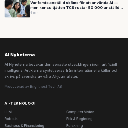
Var femte anställd skäms för att använda AI —
men konsultjätten TCS rustar 50 000 anställda
med AI-verktyget Claude
4 min
AI Nyheterna
AI Nyheterna bevakar den senaste utvecklingen inom artificiell
intelligens. Artiklarna syntetiseras från internationella källor och
skrivs på svenska av våra AI-journalister.
Producerad av Brightnest Tech AB
AI-TEKNOLOGI
LLM
Computer Vision
Robotik
Etik & Reglering
Business & Finansiering
Forskning