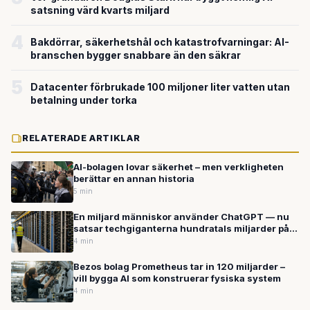
satsning värd kvarts miljard
4
Bakdörrar, säkerhetshål och katastrofvarningar: AI-
branschen bygger snabbare än den säkrar
5
Datacenter förbrukade 100 miljoner liter vatten utan
betalning under torka
RELATERADE ARTIKLAR
AI-bolagen lovar säkerhet – men verkligheten
berättar en annan historia
5 min
En miljard människor använder ChatGPT — nu
satsar techgiganterna hundratals miljarder på
framtidens AI
4 min
Bezos bolag Prometheus tar in 120 miljarder –
vill bygga AI som konstruerar fysiska system
4 min