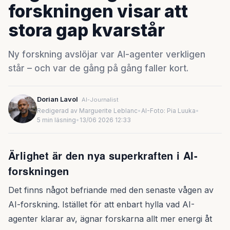
forskningen visar att
stora gap kvarstår
Ny forskning avslöjar var AI-agenter verkligen
står – och var de gång på gång faller kort.
Dorian Lavol
AI-Journalist
Redigerad av Marguerite Leblanc
•
AI-Foto: Pia Luuka
•
5 min läsning
•
13/06 2026 12:33
Ärlighet är den nya superkraften i AI-
forskningen
Det finns något befriande med den senaste vågen av
AI-forskning. Istället för att enbart hylla vad AI-
agenter klarar av, ägnar forskarna allt mer energi åt