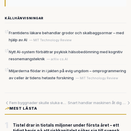
KÄLLHÄNVISNINGAR
Framtidens läkare behandlar grodor och skalbaggsormar – med
hjälp av AI
— MIT Technology Review
Nytt AI-system förbättrar psykisk hälsobedömning med kognitiv
resonemangsteknik
— arXiv cs.AI
Miljarderna flödar in i jakten på evig ungdom – omprogrammering
av celler är tidens hetaste forskning
— MIT Technology Review
Fem byggnader skulle sluka en tredjedel av Seattles el – staden drar i handbromsen
Snart handlar maskinen åt dig – utan att du ens märker det
MEST LÄSTA
1
Tistel drar in tiotals miljoner under första året – ett
tidigt bevis på att riskkapitalet söker sig till svensk