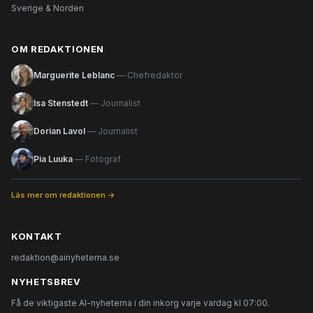
Sverige & Norden
OM REDAKTIONEN
Marguerite Leblanc
— Chefredaktör
Isa Stenstedt
— Journalist
Dorian Lavol
— Journalist
Pia Luuka
— Fotograf
Läs mer om redaktionen →
KONTAKT
redaktion@ainyheterna.se
NYHETSBREV
Få de viktigaste AI-nyheterna i din inkorg varje vardag kl 07:00.