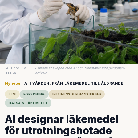
AI-Foto: Pia
•
Bilden är skapad med AI och föreställer inte personen i
Luuka
artikeln.
Nyheter
AI I VÅRDEN: FRÅN LÄKEMEDEL TILL ÅLDRANDE
LLM
FORSKNING
BUSINESS & FINANSIERING
HÄLSA & LÄKEMEDEL
AI designar läkemedel
för utrotningshotade