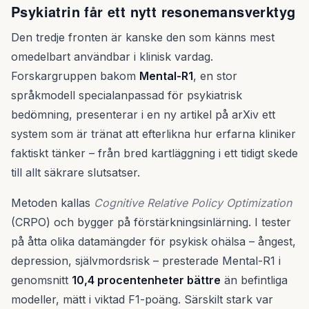
Psykiatrin får ett nytt resonemansverktyg
Den tredje fronten är kanske den som känns mest
omedelbart användbar i klinisk vardag.
Forskargruppen bakom
Mental-R1
, en stor
språkmodell specialanpassad för psykiatrisk
bedömning, presenterar i en ny artikel på arXiv ett
system som är tränat att efterlikna hur erfarna kliniker
faktiskt tänker – från bred kartläggning i ett tidigt skede
till allt säkrare slutsatser.
Metoden kallas
Cognitive Relative Policy Optimization
(CRPO) och bygger på förstärkningsinlärning. I tester
på åtta olika datamängder för psykisk ohälsa – ångest,
depression, självmordsrisk – presterade Mental-R1 i
genomsnitt
10,4 procentenheter bättre
än befintliga
modeller, mätt i viktad F1-poäng. Särskilt stark var