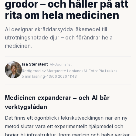
grodor – och håller på att
rita om hela medicinen
AI designar skräddarsydda läkemedel till
utrotningshotade djur – och förändrar hela
medicinen.
Isa Stenstedt
AI-Journalist
Redigerad av Marguerite Leblanc
•
AI-Foto: Pia Luuka
•
5 min läsning
•
13/06 2026 11:43
Medicinen expanderar – och AI bär
verktygslådan
Det finns ett ögonblick i teknikutvecklingen när en ny
metod slutar vara ett experimentellt hjälpmedel och
börjar bli infrastruktur. Inom medicin och hälsa verkar