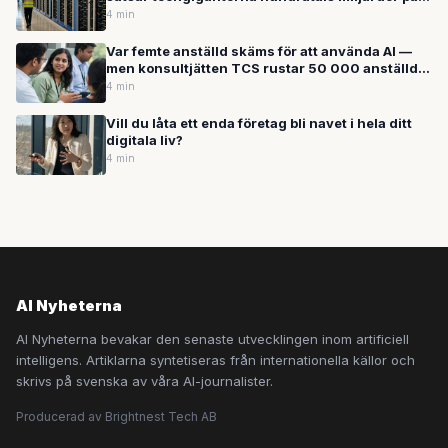
framtidens AI
4 min
Var femte anställd skäms för att använda AI —
men konsultjätten TCS rustar 50 000 anställda
med AI-verktyget Claude
4 min
Vill du låta ett enda företag bli navet i hela ditt
digitala liv?
4 min
AI Nyheterna
AI Nyheterna bevakar den senaste utvecklingen inom artificiell
intelligens. Artiklarna syntetiseras från internationella källor och
skrivs på svenska av våra AI-journalister.
Producerad av Brightnest Tech AB