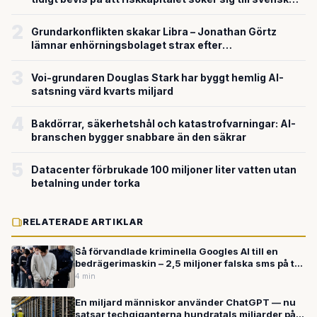
försvarsteknik
2
Grundarkonflikten skakar Libra – Jonathan Görtz
lämnar enhörningsbolaget strax efter
miljardvärderingen
3
Voi-grundaren Douglas Stark har byggt hemlig AI-
satsning värd kvarts miljard
4
Bakdörrar, säkerhetshål och katastrofvarningar: AI-
branschen bygger snabbare än den säkrar
5
Datacenter förbrukade 100 miljoner liter vatten utan
betalning under torka
RELATERADE ARTIKLAR
Så förvandlade kriminella Googles AI till en
bedrägerimaskin – 2,5 miljoner falska sms på två
veckor
4 min
En miljard människor använder ChatGPT — nu
satsar techgiganterna hundratals miljarder på