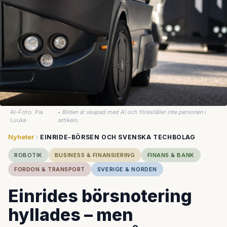
AI-Foto: Pia
•
Bilden är skapad med AI och föreställer inte personen i
Luuka
artikeln.
Nyheter
EINRIDE-BÖRSEN OCH SVENSKA TECHBOLAG
ROBOTIK
BUSINESS & FINANSIERING
FINANS & BANK
FORDON & TRANSPORT
SVERIGE & NORDEN
Einrides börsnotering
hyllades – men