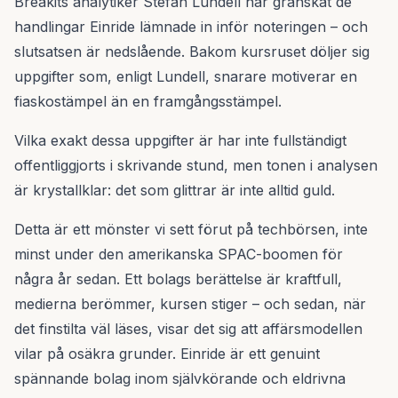
Breakits analytiker Stefan Lundell har granskat de
handlingar Einride lämnade in inför noteringen – och
slutsatsen är nedslående. Bakom kursruset döljer sig
uppgifter som, enligt Lundell, snarare motiverar en
fiaskostämpel än en framgångsstämpel.
Vilka exakt dessa uppgifter är har inte fullständigt
offentliggjorts i skrivande stund, men tonen i analysen
är krystallklar: det som glittrar är inte alltid guld.
Detta är ett mönster vi sett förut på techbörsen, inte
minst under den amerikanska SPAC-boomen för
några år sedan. Ett bolags berättelse är kraftfull,
medierna berömmer, kursen stiger – och sedan, när
det finstilta väl läses, visar det sig att affärsmodellen
vilar på osäkra grunder. Einride är ett genuint
spännande bolag inom självkörande och eldrivna