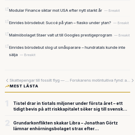
Modular Finance siktar mot USA efter nytt starkt år
— Breakit
Einrides börsdebut: Succé på ytan – fiasko under ytan?
— Breakit
Malmöbolaget Staer valt ut till Googles prestigeprogram
— Breakit
Einrides börsdebut slog ut småsparare – hundratals kunde inte
sälja
— Breakit
Skattepengar till fossilt flyg — eller till framtiden? EU tvingas välja
Forskarens motintuitiva fynd: att medvetet sparka bollen i touch på motståndarens planhalva kan vara fotbollens smartaste drag
MEST LÄSTA
1
Tistel drar in tiotals miljoner under första året – ett
tidigt bevis på att riskkapitalet söker sig till svensk
försvarsteknik
2
Grundarkonflikten skakar Libra – Jonathan Görtz
lämnar enhörningsbolaget strax efter
miljardvärderingen