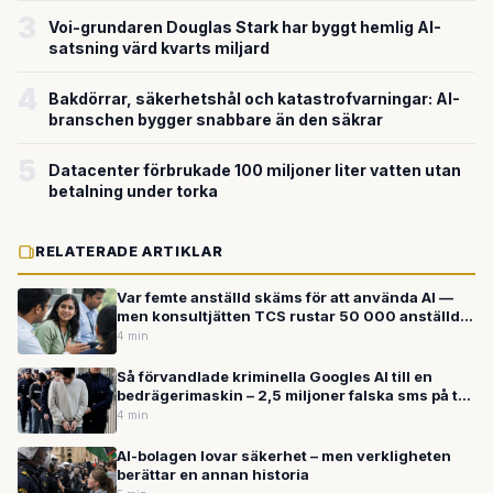
3
Voi-grundaren Douglas Stark har byggt hemlig AI-
satsning värd kvarts miljard
4
Bakdörrar, säkerhetshål och katastrofvarningar: AI-
branschen bygger snabbare än den säkrar
5
Datacenter förbrukade 100 miljoner liter vatten utan
betalning under torka
RELATERADE ARTIKLAR
Var femte anställd skäms för att använda AI —
men konsultjätten TCS rustar 50 000 anställda
med AI-verktyget Claude
4 min
Så förvandlade kriminella Googles AI till en
bedrägerimaskin – 2,5 miljoner falska sms på två
veckor
4 min
AI-bolagen lovar säkerhet – men verkligheten
berättar en annan historia