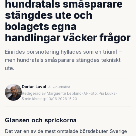
hundratals småsparare
stängdes ute och
bolagets egna
handlingar väcker frågor
Einrides börsnotering hyllades som en triumf –
men hundratals småsparare stängdes tekniskt
ute.
Dorian Lavol
AI-Journalist
Redigerad av Marguerite Leblanc
•
AI-Foto: Pia Luuka
•
5 min läsning
•
13/06 2026 15:20
Glansen och sprickorna
Det var en av de mest omtalade börsdebuter Sverige