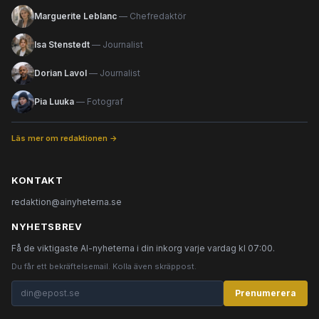
Marguerite Leblanc
— Chefredaktör
Isa Stenstedt
— Journalist
Dorian Lavol
— Journalist
Pia Luuka
— Fotograf
Läs mer om redaktionen →
KONTAKT
redaktion@ainyheterna.se
NYHETSBREV
Få de viktigaste AI-nyheterna i din inkorg varje vardag kl 07:00.
Du får ett bekräftelsemail. Kolla även skräppost.
Prenumerera