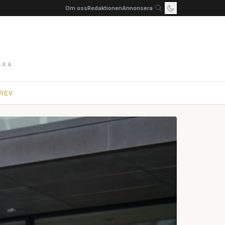
Om oss
Redaktionen
Annonsera
SKA
REV