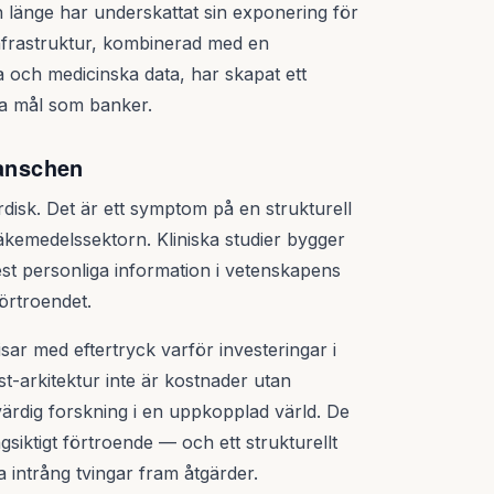
 länge har underskattat sin exponering för
infrastruktur, kombinerad med en
a och medicinska data, har skapat ett
iva mål som banker.
ranschen
rdisk. Det är ett symptom på en strukturell
kemedelssektorn. Kliniska studier bygger
mest personliga information i vetenskapens
förtroendet.
isar med eftertryck varför investeringar i
t-arkitektur inte är kostnader utan
värdig forskning i en uppkopplad värld. De
gsiktigt förtroende — och ett strukturellt
 intrång tvingar fram åtgärder.