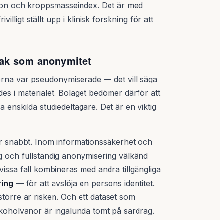
tion och kroppsmasseindex. Det är med
villigt ställt upp i klinisk forskning för att
ak som anonymitet
erna var pseudonymiserade — det vill säga
des i materialet. Bolaget bedömer därför att
ra enskilda studiedeltagare. Det är en viktig
s för snabbt. Inom informationssäkerhet och
g och fullständig anonymisering välkänd
ssa fall kombineras med andra tillgängliga
ring
— för att avslöja en persons identitet.
 större är risken. Och ett dataset som
lkoholvanor är ingalunda tomt på särdrag.