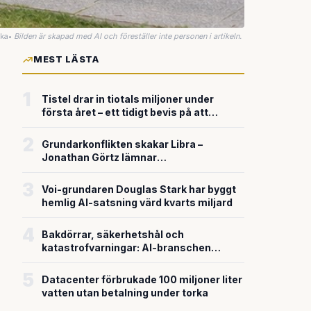
uka
•
Bilden är skapad med AI och föreställer inte personen i artikeln.
MEST LÄSTA
1
Tistel drar in tiotals miljoner under
första året – ett tidigt bevis på att
riskkapitalet söker sig till svensk
försvarsteknik
2
Grundarkonflikten skakar Libra –
Jonathan Görtz lämnar
enhörningsbolaget strax efter
miljardvärderingen
3
Voi-grundaren Douglas Stark har byggt
hemlig AI-satsning värd kvarts miljard
4
Bakdörrar, säkerhetshål och
katastrofvarningar: AI-branschen
bygger snabbare än den säkrar
5
Datacenter förbrukade 100 miljoner liter
vatten utan betalning under torka