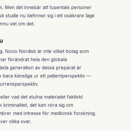
um. Men det innebär att tusentals personer
sk studie nu befinner sig i ett osäkrare läge
nnu vet om det.
nu
g. Novo Nordisk är inte vilket bolag som
har förändrat hela den globala
sta generation av dessa preparat är
te bara känsliga ur ett patientperspektiv —
kurrensperspektiv.
ler vad det stulna materialet faktiskt
k kriminalitet, det kan röra sig om
törer med intresse för medicinsk forskning.
ver olika svar.