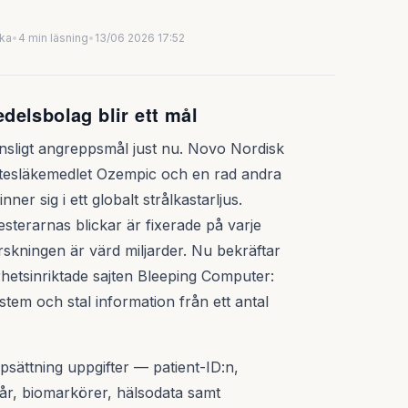
uka
•
4 min läsning
•
13/06 2026 17:52
elsbolag blir ett mål
känsligt angreppsmål just nu. Novo Nordisk
tesläkemedlet Ozempic och en rad andra
r sig i ett globalt strålkastarljus.
sterarnas blickar är fixerade på varje
kningen är värd miljarder. Nu bekräftar
hetsinriktade sajten Bleeping Computer:
ystem och stal information från ett antal
psättning uppgifter — patient-ID:n,
år, biomarkörer, hälsodata samt