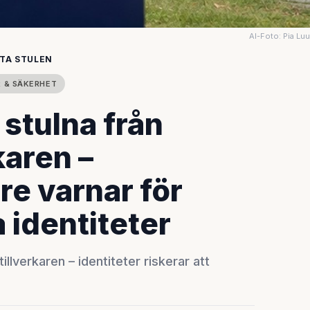
AI-Foto: Pia Lu
TA STULEN
 & SÄKERHET
 stulna från
karen –
e varnar för
a identiteter
llverkaren – identiteter riskerar att