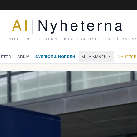
AI
|
Nyheterna
TIFICIELL INTELLIGENS · DAGLIGA NYHETER PÅ SVEN
HETER
ARKIV
SVERIGE & NORDEN
ALLA ÄMNEN
|
NYHETSB