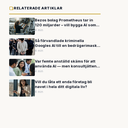
RELATERADE ARTIKLAR
Bezos bolag Prometheus tar in
120 miljarder – vill bygga AI som
konstruerar fysiska system
4 min
Så förvandlade kriminella
Googles AI till en bedrägerimaskin
– 2,5 miljoner falska sms på två
4 min
veckor
Var femte anställd skäms för att
använda AI — men konsultjätten
TCS rustar 50 000 anställda med
4 min
AI-verktyget Claude
Vill du låta ett enda företag bli
navet i hela ditt digitala liv?
4 min