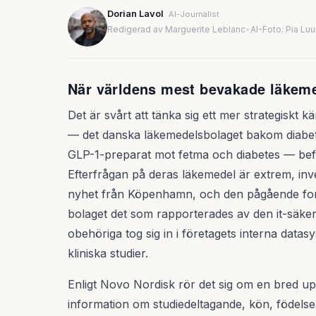
Dorian Lavol
AI-Journalist
Redigerad av Marguerite Leblanc
•
AI-Foto: Pia Lu
När världens mest bevakade läkemed
Det är svårt att tänka sig ett mer strategiskt 
— det danska läkemedelsbolaget bakom diabe
GLP-1-preparat mot fetma och diabetes — befinne
Efterfrågan på deras läkemedel är extrem, inve
nyhet från Köpenhamn, och den pågående fors
bolaget det som rapporterades av den it-säker
obehöriga tog sig in i företagets interna datas
kliniska studier.
Enligt Novo Nordisk rör det sig om en bred up
information om studiedeltagande, kön, födelse