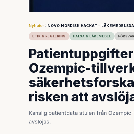
Nyheter
NOVO NORDISK HACKAT – LÄKEMEDELSDA
ETIK & REGLERING
HÄLSA & LÄKEMEDEL
FÖRSVAR
Patientuppgifter
Ozempic-tillver
säkerhetsforskar
risken att avslöj
Känslig patientdata stulen från Ozempic-ti
avslöjas.