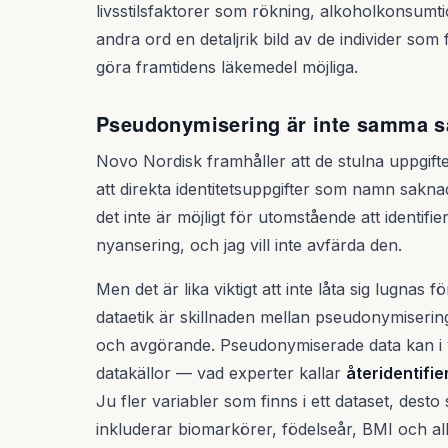
livsstilsfaktorer som rökning, alkoholkonsum
andra ord en detaljrik bild av de individer som fri
göra framtidens läkemedel möjliga.
Pseudonymisering är inte samma s
Novo Nordisk framhåller att de stulna uppgift
att direkta identitetsuppgifter som namn sakna
det inte är möjligt för utomstående att identifie
nyansering, och jag vill inte avfärda den.
Men det är lika viktigt att inte låta sig lugna
dataetik är skillnaden mellan pseudonymiserin
och avgörande. Pseudonymiserade data kan i vi
datakällor — vad experter kallar
återidentifie
Ju fler variabler som finns i ett dataset, desto
inkluderar biomarkörer, födelseår, BMI och a