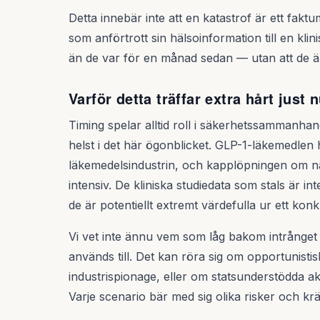
Detta innebär inte att en katastrof är ett fakt
som anförtrott sin hälsoinformation till en klini
än de var för en månad sedan — utan att de ä
Varför detta träffar extra hårt just 
Timing spelar alltid roll i säkerhetssammanhan
helst i det här ögonblicket. GLP-1-läkemedlen 
läkemedelsindustrin, och kapplöpningen om nä
intensiv. De kliniska studiedata som stals är in
de är potentiellt extremt värdefulla ur ett kon
Vi vet inte ännu vem som låg bakom intrånget el
används till. Det kan röra sig om opportunistis
industrispionage, eller om statsunderstödda ak
Varje scenario bär med sig olika risker och krä