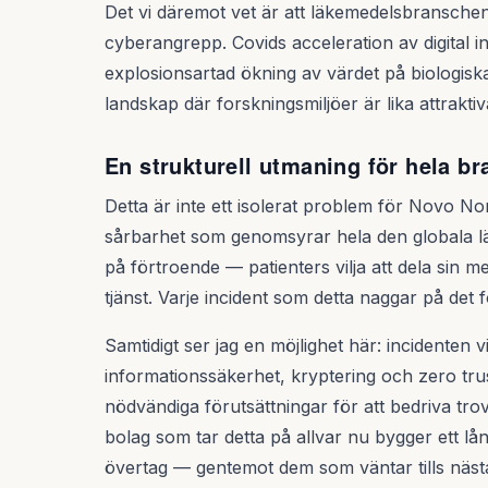
Det vi däremot vet är att läkemedelsbranschen
cyberangrepp. Covids acceleration av digital 
explosionsartad ökning av värdet på biologisk
landskap där forskningsmiljöer är lika attrakt
En strukturell utmaning för hela b
Detta är inte ett isolerat problem för Novo No
sårbarhet som genomsyrar hela den globala lä
på förtroende — patienters vilja att dela sin 
tjänst. Varje incident som detta naggar på det 
Samtidigt ser jag en möjlighet här: incidenten v
informationssäkerhet, kryptering och zero trus
nödvändiga förutsättningar för att bedriva tro
bolag som tar detta på allvar nu bygger ett lån
övertag — gentemot dem som väntar tills nästa