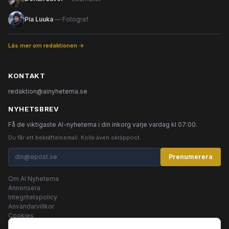
Pia Luuka
— Fotograf
Läs mer om redaktionen →
KONTAKT
redaktion@ainyheterna.se
NYHETSBREV
Få de viktigaste AI-nyheterna i din inkorg varje vardag kl 07:00.
Du får ett bekräftelsemail. Kolla även skräppost.
Prenumerera
Om AI Nyheterna
Annonsera
Integritetspolicy
Användarvillkor
Cookies