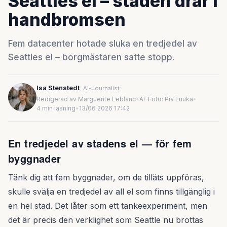
Seattles el – staden drar i
handbromsen
Fem datacenter hotade sluka en tredjedel av
Seattles el – borgmästaren satte stopp.
Isa Stenstedt
AI-Journalist
Redigerad av Marguerite Leblanc
•
AI-Foto: Pia Luuka
•
4 min läsning
•
13/06 2026 17:42
En tredjedel av stadens el — för fem
byggnader
Tänk dig att fem byggnader, om de tilläts uppföras,
skulle svälja en tredjedel av all el som finns tillgänglig i
en hel stad. Det låter som ett tankeexperiment, men
det är precis den verklighet som Seattle nu brottas