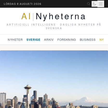
LÖRDAG 8 AUGUSTI 2026
AI
|
Nyheterna
ARTIFICIELL INTELLIGENS · DAGLIGA NYHETER PÅ
SVENSKA
NYHETER
SVERIGE
ARKIV
FORSKNING
BUSINESS
NYHE