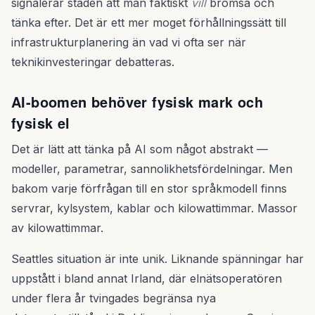
signalerar staden att man faktiskt
vill
bromsa och
tänka efter. Det är ett mer moget förhållningssätt till
infrastrukturplanering än vad vi ofta ser när
teknikinvesteringar debatteras.
AI-boomen behöver fysisk mark och
fysisk el
Det är lätt att tänka på AI som något abstrakt —
modeller, parametrar, sannolikhetsfördelningar. Men
bakom varje förfrågan till en stor språkmodell finns
servrar, kylsystem, kablar och kilowattimmar. Massor
av kilowattimmar.
Seattles situation är inte unik. Liknande spänningar har
uppstått i bland annat Irland, där elnätsoperatören
under flera år tvingades begränsa nya