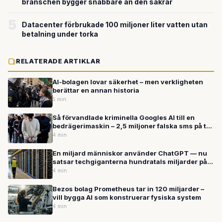
branschen bygger snabbare än den säkrar
5
Datacenter förbrukade 100 miljoner liter vatten utan
betalning under torka
RELATERADE ARTIKLAR
AI-bolagen lovar säkerhet – men verkligheten
berättar en annan historia
5 min
Så förvandlade kriminella Googles AI till en
bedrägerimaskin – 2,5 miljoner falska sms på två
veckor
4 min
En miljard människor använder ChatGPT — nu
satsar techgiganterna hundratals miljarder på
framtidens AI
4 min
Bezos bolag Prometheus tar in 120 miljarder –
vill bygga AI som konstruerar fysiska system
4 min