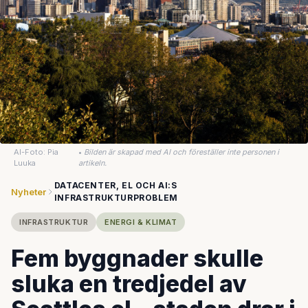
AI-Foto: Pia
•
Bilden är skapad med AI och föreställer inte personen i
Luuka
artikeln.
DATACENTER, EL OCH AI:S
Nyheter
INFRASTRUKTURPROBLEM
INFRASTRUKTUR
ENERGI & KLIMAT
Fem byggnader skulle
sluka en tredjedel av