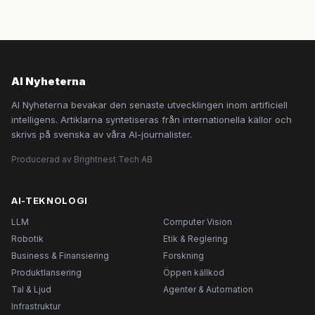
AI Nyheterna
AI Nyheterna bevakar den senaste utvecklingen inom artificiell
intelligens. Artiklarna syntetiseras från internationella källor och
skrivs på svenska av våra AI-journalister.
Producerad av Brightnest Tech AB
AI-TEKNOLOGI
LLM
Computer Vision
Robotik
Etik & Reglering
Business & Finansiering
Forskning
Produktlansering
Öppen källkod
Tal & Ljud
Agenter & Automation
Infrastruktur