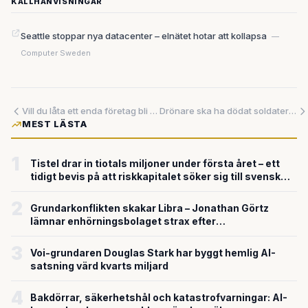
KÄLLHÄNVISNINGAR
Seattle stoppar nya datacenter – elnätet hotar att kollapsa
—
Computer Sweden
Vill du låta ett enda företag bli navet i hela ditt digitala liv?
Drönare ska ha dödat soldater utan mänsklig inblandning – en vändpunkt i krigets historia
MEST LÄSTA
1
Tistel drar in tiotals miljoner under första året – ett
tidigt bevis på att riskkapitalet söker sig till svensk
försvarsteknik
2
Grundarkonflikten skakar Libra – Jonathan Görtz
lämnar enhörningsbolaget strax efter
miljardvärderingen
3
Voi-grundaren Douglas Stark har byggt hemlig AI-
satsning värd kvarts miljard
4
Bakdörrar, säkerhetshål och katastrofvarningar: AI-