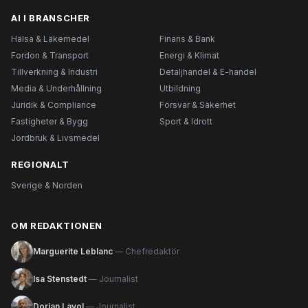
AI I BRANSCHER
Hälsa & Läkemedel
Finans & Bank
Fordon & Transport
Energi & Klimat
Tillverkning & Industri
Detaljhandel & E-handel
Media & Underhållning
Utbildning
Juridik & Compliance
Försvar & Säkerhet
Fastigheter & Bygg
Sport & Idrott
Jordbruk & Livsmedel
REGIONALT
Sverige & Norden
OM REDAKTIONEN
Marguerite Leblanc
— Chefredaktör
Isa Stenstedt
— Journalist
Dorian Lavol
— Journalist