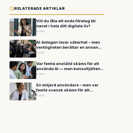
RELATERADE ARTIKLAR
Vill du låta ett enda företag bli
navet i hela ditt digitala liv?
4 min
AI-bolagen lovar säkerhet – men
verkligheten berättar en annan
historia
5 min
Var femte anställd skäms för att
använda AI — men konsultjätten
TCS rustar 50 000 anställda med
4 min
AI-verktyget Claude
En miljard användare – men var
femte svensk skäms för att
använda AI
5 min