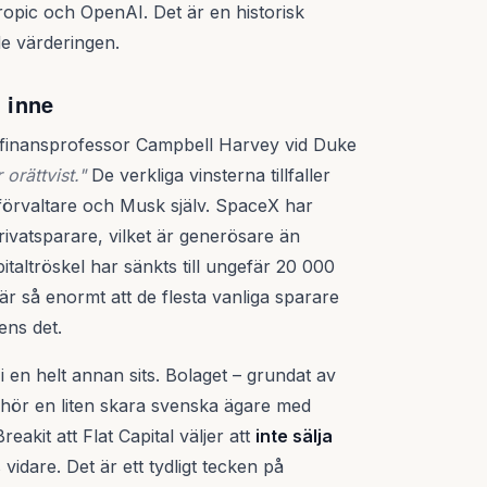
opic och OpenAI. Det är en historisk
de värderingen.
 inne
 finansprofessor Campbell Harvey vid Duke
orättvist."
De verkliga vinsterna tillfaller
talförvaltare och Musk själv. SpaceX har
rivatsparare, vilket är generösare än
italtröskel har sänkts till ungefär 20 000
är så enormt att de flesta vanliga sparare
ens det.
i en helt annan sits. Bolaget – grundat av
lhör en liten skara svenska ägare med
eakit att Flat Capital väljer att
inte sälja
 vidare. Det är ett tydligt tecken på