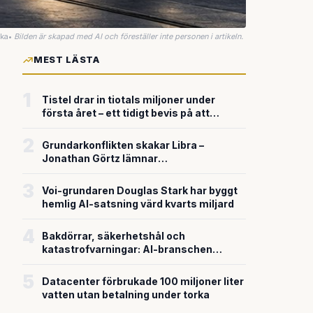
uka
•
Bilden är skapad med AI och föreställer inte personen i artikeln.
MEST LÄSTA
1
Tistel drar in tiotals miljoner under
första året – ett tidigt bevis på att
riskkapitalet söker sig till svensk
försvarsteknik
2
Grundarkonflikten skakar Libra –
Jonathan Görtz lämnar
enhörningsbolaget strax efter
miljardvärderingen
3
Voi-grundaren Douglas Stark har byggt
hemlig AI-satsning värd kvarts miljard
4
Bakdörrar, säkerhetshål och
katastrofvarningar: AI-branschen
bygger snabbare än den säkrar
5
Datacenter förbrukade 100 miljoner liter
vatten utan betalning under torka