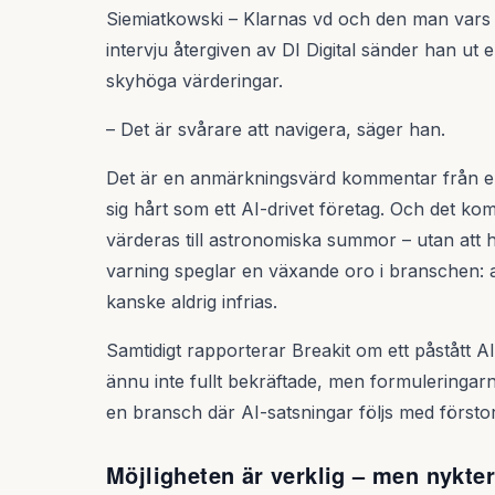
Siemiatkowski – Klarnas vd och den man vars nam
intervju återgiven av DI Digital sänder han ut 
skyhöga värderingar.
– Det är svårare att navigera, säger han.
Det är en anmärkningsvärd kommentar från en 
sig hårt som ett AI-drivet företag. Och det komm
värderas till astronomiska summor – utan att h
varning speglar en växande oro i branschen: 
kanske aldrig infrias.
Samtidigt rapporterar Breakit om ett påstått AI
ännu inte fullt bekräftade, men formuleringarna ä
en bransch där AI-satsningar följs med förstor
Möjligheten är verklig – men nykte