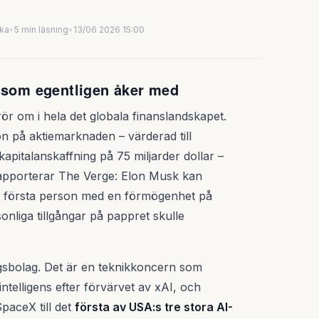
uka
•
5 min läsning
•
13/06 2026 15:00
m som egentligen åker med
rör om i hela det globala finanslandskapet.
n på aktiemarknaden – värderad till
pitalanskaffning på 75 miljarder dollar –
 Rapporterar The Verge: Elon Musk kan
s första person med en förmögenhet på
sonliga tillgångar på pappret skulle
ingsbolag. Det är en teknikkoncern som
 intelligens efter förvärvet av xAI, och
paceX till det
första av USA:s tre stora AI-