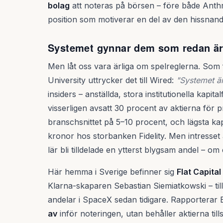
bolag
att noteras på börsen – före både Anthr
position som motiverar en del av den hissnan
Systemet gynnar dem som redan är
Men låt oss vara ärliga om spelreglerna. Som
University uttrycker det till Wired:
"Systemet är 
insiders – anställda, stora institutionella kapi
visserligen avsatt 30 procent av aktierna för p
branschsnittet på 5–10 procent, och lägsta kap
kronor hos storbanken Fidelity. Men intresset 
lär bli tilldelade en ytterst blygsam andel – om 
Här hemma i Sverige befinner sig
Flat Capital
Klarna-skaparen Sebastian Siemiatkowski – til
andelar i SpaceX sedan tidigare. Rapporterar Br
av
inför noteringen, utan behåller aktierna tills