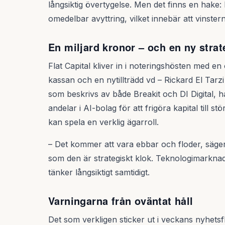
långsiktig övertygelse. Men det finns en hake:
omedelbar avyttring, vilket innebär att vinste
En miljard kronor – och en ny strat
Flat Capital kliver in i noteringshösten med en
kassan och en nytillträdd vd – Rickard El Tarzi
som beskrivs av både Breakit och DI Digital, h
andelar i AI-bolag för att frigöra kapital till s
kan spela en verklig ägarroll.
– Det kommer att vara ebbar och floder, säger 
som den är strategiskt klok. Teknologimarkn
tänker långsiktigt samtidigt.
Varningarna från oväntat håll
Det som verkligen sticker ut i veckans nyhets