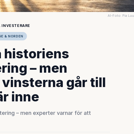
AI-Foto: Pia Lu
 INVESTERARE
GE & NORDEN
 historiens
ering – men
vinsterna går till
r inne
ering – men experter varnar för att