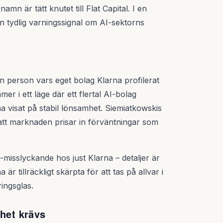
n är tätt knutet till Flat Capital. I en
en tydlig varningssignal om AI-sektorns
person vars eget bolag Klarna profilerat
er i ett läge där ett flertal AI-bolag
a visat på stabil lönsamhet. Siemiatkowskis
att marknaden prisar in förväntningar som
-misslyckande hos just Klarna – detaljer är
r tillräckligt skärpta för att tas på allvar i
ingsglas.
rhet krävs