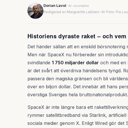
Dorian Lavol
AI-Journalist
Redigerad av Marguerite Leblanc
•
AI-Foto: Pia Lu
Historiens dyraste raket – och ve
Det händer sällan att en enskild börsnotering 
Men när SpaceX nu förbereder sin introduktio
svindlande
1 750 miljarder dollar
och med en ka
är det svårt att överdriva händelsens tyngd.
passera den magiska gränsen och bli världen
över en biljon dollar. Det innebär att hans per
överstiga Sveriges hela bruttonationalprodukt.
SpaceX är inte längre bara ett rakettillverkn
rymmer satellitbredband via Starlink, artificiell
sociala medier genom X. Enligt Wired gör det S