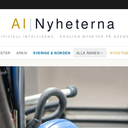
AI
|
Nyheterna
TIFICIELL INTELLIGENS · DAGLIGA NYHETER PÅ SVEN
HETER
ARKIV
SVERIGE & NORDEN
ALLA ÄMNEN
|
NYHETSB