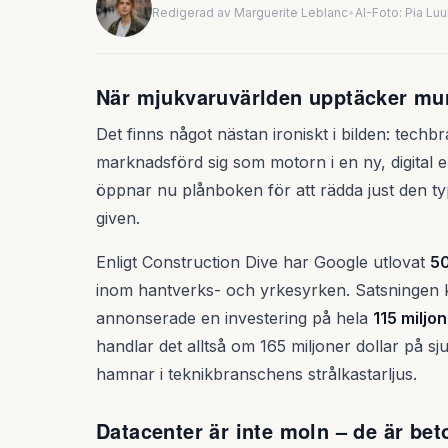
Redigerad av Marguerite Leblanc
•
AI-Foto: Pia Lu
När mjukvaruvärlden upptäcker mu
Det finns något nästan ironiskt i bilden: tech
marknadsförd sig som motorn i en ny, digital
öppnar nu plånboken för att rädda just den t
given.
Enligt Construction Dive har Google utlovat
50
inom hantverks- och yrkesyrken. Satsningen 
annonserade en investering på hela
115 miljon
handlar det alltså om 165 miljoner dollar på sj
hamnar i teknikbranschens strålkastarljus.
Datacenter är inte moln – de är be