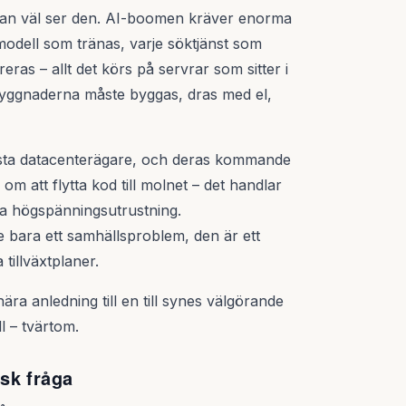
man väl ser den. AI-boomen kräver enorma
modell som tränas, varje söktjänst som
ras – allt det körs på servrar som sitter i
yggnaderna måste byggas, dras med el,
rsta datacenterägare, och deras kommande
m att flytta kod till molnet – det handlar
era högspänningsutrustning.
 bara ett samhällsproblem, den är ett
tillväxtplaner.
ra anledning till en till synes välgörande
l – tvärtom.
sk fråga