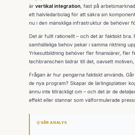
är
vertikal integration
, fast på arbetsmarknad
ett halvledarbolag för att säkra sin komponen
nu i den mänskliga infrastruktur de behöver f
Det är fullt rationellt – och det är faktiskt br
samhälleliga behov pekar i samma riktning upp
Yrkesutbildning behöver fler finansiärer, fler 
techbranschen bidrar till det, oavsett motiven, ä
Frågan är hur pengarna faktiskt används. Går d
de nya program? Skapar de lärlingsplatser kop
ännu inte tillräckligt om – och det är de deta
effekt eller stannar som välformulerade pres
VÅR ANALYS