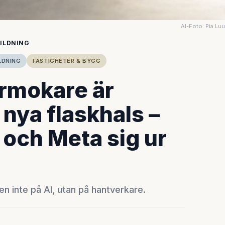
AI-Foto: Pia Lu
ILDNING
LDNING
FASTIGHETER & BYGG
örmokare är
nya flaskhals –
 och Meta sig ur
n inte på AI, utan på hantverkare.