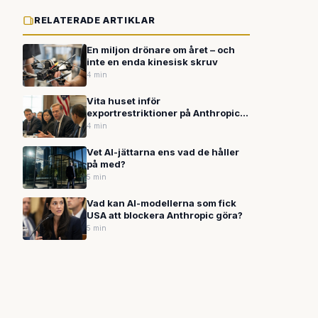
RELATERADE ARTIKLAR
En miljon drönare om året – och
inte en enda kinesisk skruv
4 min
Vita huset inför
exportrestriktioner på Anthropics
AI-modell Mythos – misstänker
4 min
kinesisk åtkomst
Vet AI-jättarna ens vad de håller
på med?
5 min
Vad kan AI-modellerna som fick
USA att blockera Anthropic göra?
5 min