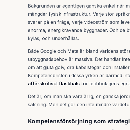
Bakgrunden är egentligen ganska enkel när 
mängder fysisk infrastruktur. Varje stor språk
svarar på en fråga, varje videoström som levere
enorma, energikrävande byggnader. Och de b
kylas, och underhållas.
Både Google och Meta är bland världens stö
utbyggnadsbehov är massiva. Det handlar inte o
om att gjuta golv, dra kabelstegar och install
Kompetensbristen i dessa yrken är därmed inte
affärskritiskt flaskhals
för techbolagens egna 
Det är, om man ska vara ärlig, en ganska jordnä
satsning. Men det gör den inte mindre värdeful
Kompetensförsörjning som strategi