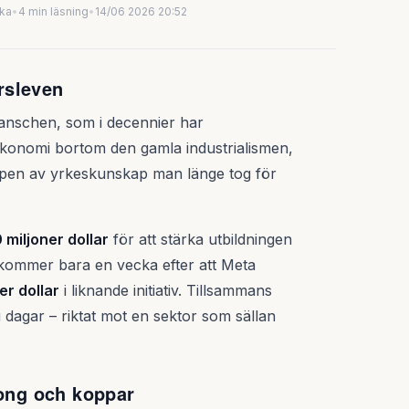
uka
•
4 min läsning
•
14/06 2026 20:52
rsleven
branschen, som i decennier har
 ekonomi bortom den gamla industrialismen,
ypen av yrkeskunskap man länge tog för
 miljoner dollar
för att stärka utbildningen
kommer bara en vecka efter att Meta
er dollar
i liknande initiativ. Tillsammans
u dagar – riktat mot en sektor som sällan
tong och koppar