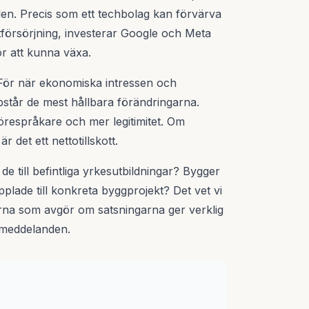
en. Precis som ett techbolag kan förvärva
tförsörjning, investerar Google och Meta
ör att kunna växa.
a. För när ekonomiska intressen och
står de mest hållbara förändringarna.
förespråkare och mer legitimitet. Om
r det ett nettotillskott.
e till befintliga yrkesutbildningar? Bygger
plade till konkreta byggprojekt? Det vet vi
ljerna som avgör om satsningarna ger verklig
smeddelanden.