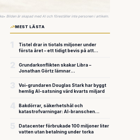
uka
•
Bilden är skapad med AI och föreställer inte personen i artikeln.
MEST LÄSTA
1
Tistel drar in tiotals miljoner under
första året – ett tidigt bevis på att
riskkapitalet söker sig till svensk
försvarsteknik
2
Grundarkonflikten skakar Libra –
Jonathan Görtz lämnar
enhörningsbolaget strax efter
miljardvärderingen
3
Voi-grundaren Douglas Stark har byggt
hemlig AI-satsning värd kvarts miljard
4
Bakdörrar, säkerhetshål och
katastrofvarningar: AI-branschen
bygger snabbare än den säkrar
5
Datacenter förbrukade 100 miljoner liter
vatten utan betalning under torka