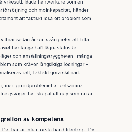
 på yrkesutbildade hantverkare som en
arförsörjning och molnkapacitet, händer
citament att faktiskt lösa ett problem som
vittnar sedan år om svårigheter att hitta
iet har länge haft lägre status än
eläget och anställningstryggheten i många
problem som kräver långsiktiga lösningar –
liseras rätt, faktiskt göra skillnad.
an, men grundproblemet är detsamma:
ildningsvägar har skapat ett gap som nu är
tegration av kompetens
. Det här är inte i första hand filantropi. Det