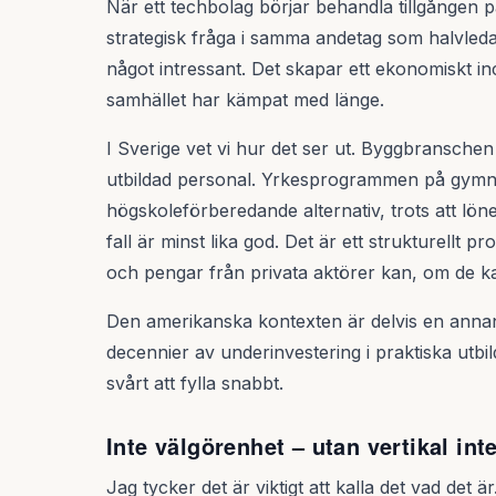
När ett techbolag börjar behandla tillgången
strategisk fråga i samma andetag som halvled
något intressant. Det skapar ett ekonomiskt in
samhället har kämpat med länge.
I Sverige vet vi hur det ser ut. Byggbranschen 
utbildad personal. Yrkesprogrammen på gymnas
högskoleförberedande alternativ, trots att lön
fall är minst lika god. Det är ett strukturellt 
och pengar från privata aktörer kan, om de kana
Den amerikanska kontexten är delvis en ann
decennier av underinvestering i praktiska utb
svårt att fylla snabbt.
Inte välgörenhet – utan vertikal in
Jag tycker det är viktigt att kalla det vad det är