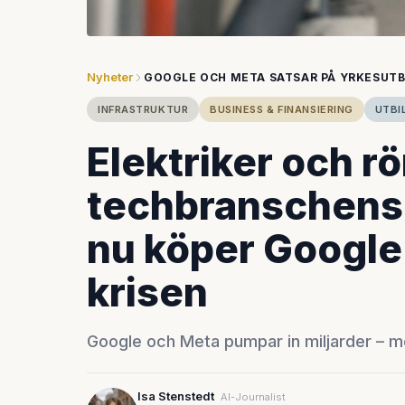
Nyheter
GOOGLE OCH META SATSAR PÅ YRKESUTB
INFRASTRUKTUR
BUSINESS & FINANSIERING
UTBI
Elektriker och r
techbranschens 
nu köper Google
krisen
Google och Meta pumpar in miljarder – me
Isa Stenstedt
AI-Journalist