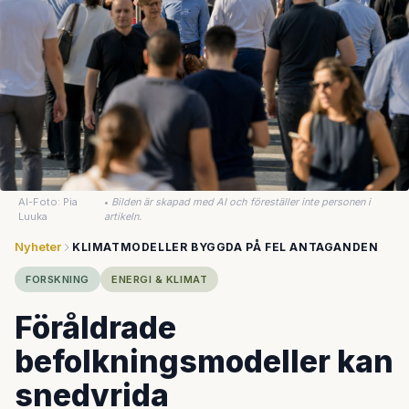
AI-Foto: Pia
•
Bilden är skapad med AI och föreställer inte personen i
Luuka
artikeln.
Nyheter
KLIMATMODELLER BYGGDA PÅ FEL ANTAGANDEN
FORSKNING
ENERGI & KLIMAT
Föråldrade
befolkningsmodeller kan
snedvrida