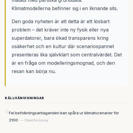
matats med partiska grunddata.
Klimatmodellerna befinner sig i en liknande sits.
Den goda nyheten är att detta är ett lösbart
problem – det kräver inte ny fysik eller nya
superdatorer, bara ökad transparens kring
osäkerhet och en kultur där scenariospannet
presenteras lika självklart som centralvärdet. Det
är en fråga om modelleringsmognad, och den
resan kan börja nu.
KÄLLHÄNVISNINGAR
Fel befolkningsantaganden kan spåra ur klimatscenarier för
2100
— CleanTechnica