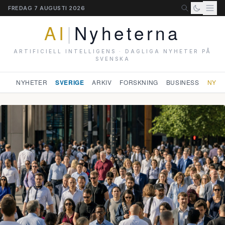
FREDAG 7 AUGUSTI 2026
AI
|
Nyheterna
ARTIFICIELL INTELLIGENS · DAGLIGA NYHETER PÅ
SVENSKA
NYHETER
SVERIGE
ARKIV
FORSKNING
BUSINESS
NYHE