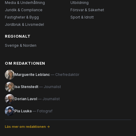
Media & Underhållning
Utbildning
Juridik & Compliance
Försvar & Säkerhet
Fastigheter & Bygg
Sport & Idrott
Jordbruk & Livsmedel
REGIONALT
Sverige & Norden
OM REDAKTIONEN
Marguerite Leblanc
— Chefredaktör
Isa Stenstedt
— Journalist
Dorian Lavol
— Journalist
Pia Luuka
— Fotograf
Läs mer om redaktionen →