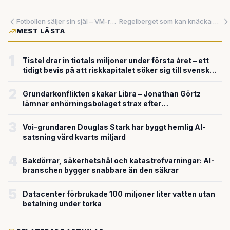
Fotbollen säljer sin själ – VM-reklampauser öppnar dörren till amerikanska miljarder
Regelberget som kan knäcka småföretagen – men ingen pratar om det
MEST LÄSTA
1
Tistel drar in tiotals miljoner under första året – ett
tidigt bevis på att riskkapitalet söker sig till svensk
försvarsteknik
2
Grundarkonflikten skakar Libra – Jonathan Görtz
lämnar enhörningsbolaget strax efter
miljardvärderingen
3
Voi-grundaren Douglas Stark har byggt hemlig AI-
satsning värd kvarts miljard
4
Bakdörrar, säkerhetshål och katastrofvarningar: AI-
branschen bygger snabbare än den säkrar
5
Datacenter förbrukade 100 miljoner liter vatten utan
betalning under torka