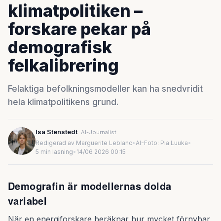
klimatpolitiken –
forskare pekar på
demografisk
felkalibrering
Felaktiga befolkningsmodeller kan ha snedvridit
hela klimatpolitikens grund.
Isa Stenstedt
AI-Journalist
Redigerad av Marguerite Leblanc
•
AI-Foto: Pia Luuka
•
5 min läsning
•
14/06 2026 00:15
Demografin är modellernas dolda
variabel
När en energiforskare beräknar hur mycket förnybar