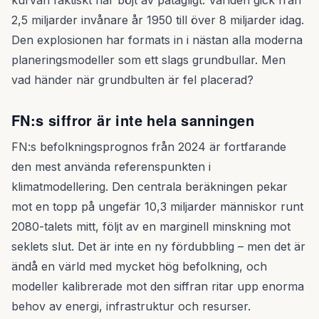
kurvan faktiskt har böjt av påtagligt. Världen gick från
2,5 miljarder invånare år 1950 till över 8 miljarder idag.
Den explosionen har formats in i nästan alla moderna
planeringsmodeller som ett slags grundbullar. Men
vad händer när grundbulten är fel placerad?
FN:s siffror är inte hela sanningen
FN:s befolkningsprognos från 2024 är fortfarande
den mest använda referenspunkten i
klimatmodellering. Den centrala beräkningen pekar
mot en topp på ungefär 10,3 miljarder människor runt
2080-talets mitt, följt av en marginell minskning mot
seklets slut. Det är inte en ny fördubbling – men det är
ändå en värld med mycket hög befolkning, och
modeller kalibrerade mot den siffran ritar upp enorma
behov av energi, infrastruktur och resurser.