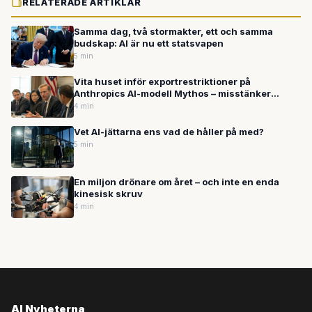
RELATERADE ARTIKLAR
Samma dag, två stormakter, ett och samma
budskap: AI är nu ett statsvapen
5 min
Vita huset inför exportrestriktioner på
Anthropics AI-modell Mythos – misstänker
kinesisk åtkomst
4 min
Vet AI-jättarna ens vad de håller på med?
5 min
En miljon drönare om året – och inte en enda
kinesisk skruv
4 min
AI Nyheterna