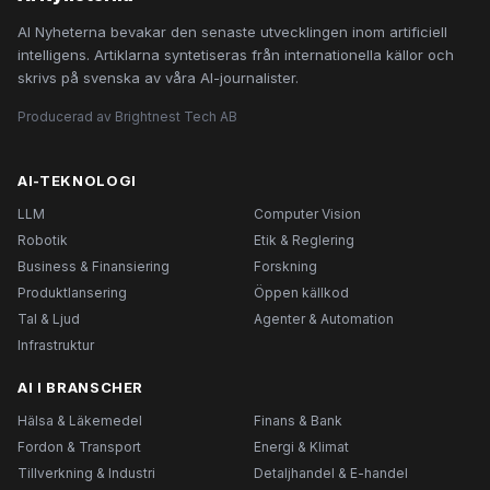
AI Nyheterna bevakar den senaste utvecklingen inom artificiell
intelligens. Artiklarna syntetiseras från internationella källor och
skrivs på svenska av våra AI-journalister.
Producerad av Brightnest Tech AB
AI-TEKNOLOGI
LLM
Computer Vision
Robotik
Etik & Reglering
Business & Finansiering
Forskning
Produktlansering
Öppen källkod
Tal & Ljud
Agenter & Automation
Infrastruktur
AI I BRANSCHER
Hälsa & Läkemedel
Finans & Bank
Fordon & Transport
Energi & Klimat
Tillverkning & Industri
Detaljhandel & E-handel