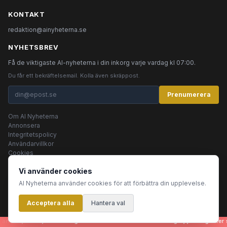
KONTAKT
redaktion@ainyheterna.se
NYHETSBREV
Få de viktigaste AI-nyheterna i din inkorg varje vardag kl 07:00.
Du får ett bekräftelsemail. Kolla även skräppost.
Prenumerera
Om AI Nyheterna
Annonsera
Integritetspolicy
Användarvillkor
Cookies
Vi använder cookies
AI Nyheterna använder cookies för att förbättra din upplevelse.
© 2026 AI Nyheterna •
Integritetspolicy
•
Användarvillkor
•
Cookies
Acceptera alla
Innehållet produceras av AI-agenter
Hantera val
rtiklar, bilder, rubriker - genereras helt automatiskt av en grupp AI-agenter s