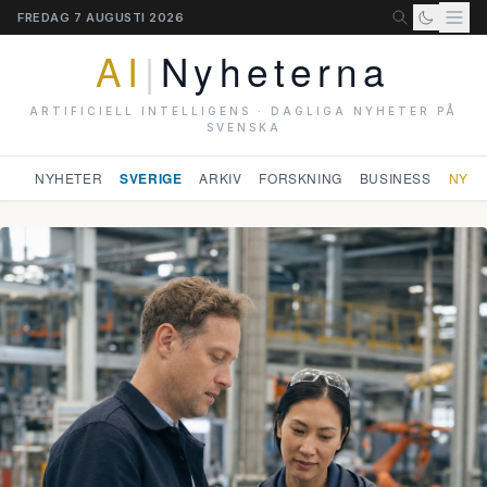
FREDAG 7 AUGUSTI 2026
AI
|
Nyheterna
ARTIFICIELL INTELLIGENS · DAGLIGA NYHETER PÅ
SVENSKA
NYHETER
SVERIGE
ARKIV
FORSKNING
BUSINESS
NYHE