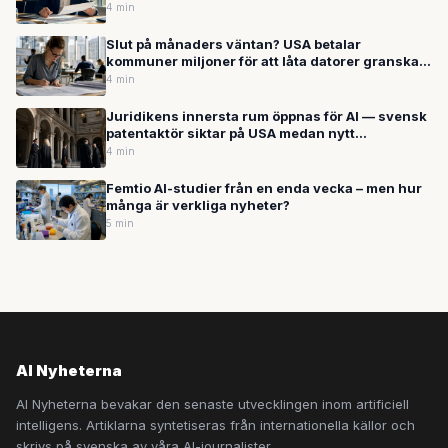
4 min
Slut på månaders väntan? USA betalar
kommuner miljoner för att låta datorer granska
bygglov
4 min
Juridikens innersta rum öppnas för AI — svensk
patentaktör siktar på USA medan nytt
avtalsverktyg byggs in i vardagsarbetet
4 min
Femtio AI-studier från en enda vecka – men hur
många är verkliga nyheter?
5 min
AI Nyheterna
AI Nyheterna bevakar den senaste utvecklingen inom artificiell
intelligens. Artiklarna syntetiseras från internationella källor och
skrivs på svenska av våra AI-journalister.