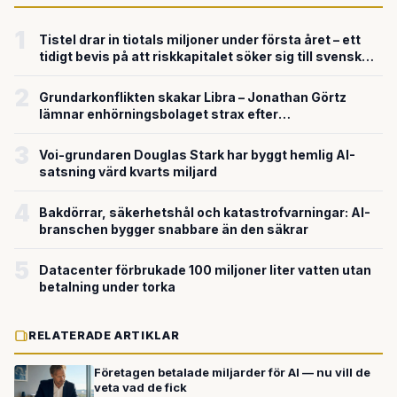
1
Tistel drar in tiotals miljoner under första året – ett
tidigt bevis på att riskkapitalet söker sig till svensk
försvarsteknik
2
Grundarkonflikten skakar Libra – Jonathan Görtz
lämnar enhörningsbolaget strax efter
miljardvärderingen
3
Voi-grundaren Douglas Stark har byggt hemlig AI-
satsning värd kvarts miljard
4
Bakdörrar, säkerhetshål och katastrofvarningar: AI-
branschen bygger snabbare än den säkrar
5
Datacenter förbrukade 100 miljoner liter vatten utan
betalning under torka
RELATERADE ARTIKLAR
Företagen betalade miljarder för AI — nu vill de
veta vad de fick