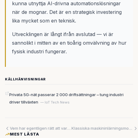
kunna utnyttja AI-drivna automationslösningar
när de mognar. Det är en strategisk investering
lika mycket som en teknisk.
Utvecklingen är långt ifrån avslutad — vi är
sannolikt i mitten av en tioårig omvälvning av hur
fysisk industri fungerar.
KÄLLHÄNVISNINGAR
Privata 5G-nät passerar 2 000 driftsättningar – tung industri
driver tillväxten
— IoT Tech News
Vem har egentligen rätt att vara i ditt system? Israelisk säkerhetsstartup tar sig an AI-erans identitetsproblem med drygt en halv miljard i ryggen
Klassiska maskininlärningsmodeller överträffar stora språkmodeller på strukturerad tabelldata – hybrid­strategi pekas ut som vägen framåt
MEST LÄSTA