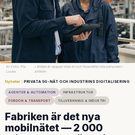
AI-Foto: Pia
•
Bilden är skapad med AI och föreställer inte personen i
Luuka
artikeln.
Nyheter
PRIVATA 5G-NÄT OCH INDUSTRINS DIGITALISERING
AGENTER & AUTOMATION
INFRASTRUKTUR
FORDON & TRANSPORT
TILLVERKNING & INDUSTRI
Fabriken är det nya
mobilnätet — 2 000