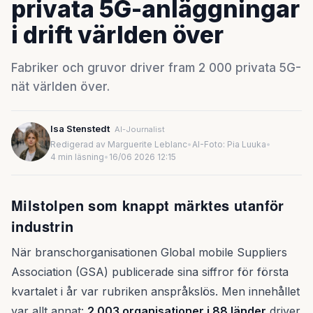
privata 5G-anläggningar
i drift världen över
Fabriker och gruvor driver fram 2 000 privata 5G-
nät världen över.
Isa Stenstedt
AI-Journalist
Redigerad av Marguerite Leblanc
•
AI-Foto: Pia Luuka
•
4 min läsning
•
16/06 2026 12:15
Milstolpen som knappt märktes utanför
industrin
När branschorganisationen Global mobile Suppliers
Association (GSA) publicerade sina siffror för första
kvartalet i år var rubriken anspråkslös. Men innehållet
var allt annat:
2 003 organisationer i 88 länder
driver