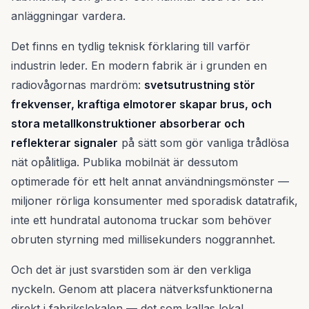
anläggningar vardera.
Det finns en tydlig teknisk förklaring till varför
industrin leder. En modern fabrik är i grunden en
radiovågornas mardröm:
svetsutrustning stör
frekvenser, kraftiga elmotorer skapar brus, och
stora metallkonstruktioner absorberar och
reflekterar signaler
på sätt som gör vanliga trådlösa
nät opålitliga. Publika mobilnät är dessutom
optimerade för ett helt annat användningsmönster —
miljoner rörliga konsumenter med sporadisk datatrafik,
inte ett hundratal autonoma truckar som behöver
obruten styrning med millisekunders noggrannhet.
Och det är just svarstiden som är den verkliga
nyckeln. Genom att placera nätverksfunktionerna
direkt i fabrikslokalen — det som kallas lokal