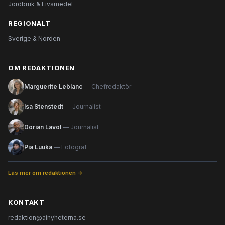
Jordbruk & Livsmedel
REGIONALT
Sverige & Norden
OM REDAKTIONEN
Marguerite Leblanc
— Chefredaktör
Isa Stenstedt
— Journalist
Dorian Lavol
— Journalist
Pia Luuka
— Fotograf
Läs mer om redaktionen →
KONTAKT
redaktion@ainyheterna.se