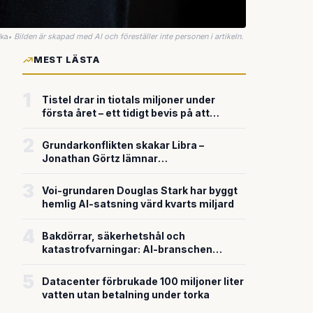
uka
•
Bilden är skapad med AI och föreställer inte personen i artikeln.
MEST LÄSTA
1
Tistel drar in tiotals miljoner under
första året – ett tidigt bevis på att
riskkapitalet söker sig till svensk
försvarsteknik
2
Grundarkonflikten skakar Libra –
Jonathan Görtz lämnar
enhörningsbolaget strax efter
miljardvärderingen
3
Voi-grundaren Douglas Stark har byggt
hemlig AI-satsning värd kvarts miljard
4
Bakdörrar, säkerhetshål och
katastrofvarningar: AI-branschen
bygger snabbare än den säkrar
5
Datacenter förbrukade 100 miljoner liter
vatten utan betalning under torka