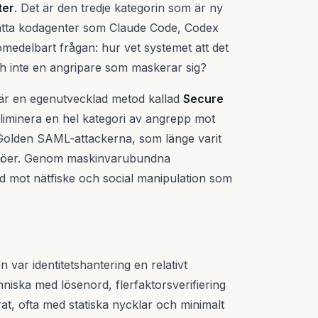
ter
. Det är den tredje kategorin som är ny
tsätta kodagenter som Claude Code, Codex
omedelbart frågan: hur vet systemet att det
h inte en angripare som maskerar sig?
 är en egenutvecklad metod kallad
Secure
eliminera en hel kategori av angrepp mot
 Golden SAML-attackerna, som länge varit
miljöer. Genom maskinvarubundna
d mot nätfiske och social manipulation som
en var identitetshantering en relativt
nniska med lösenord, flerfaktorsverifiering
at, ofta med statiska nycklar och minimalt