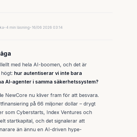
uka
•
4 min läsning
•
16/06 2026 03:14
råga
allellt med hela AI-boomen, och det är
t högt:
hur autentiserar vi inte bara
ma AI-agenter i samma säkerhetssystem?
de NewCore nu kliver fram för att besvara.
finansiering på 66 miljoner dollar – drygt
ster som Cyberstarts, Index Ventures och
t startkapital, och det signalerar att
snarare än ännu en AI-driven hype-