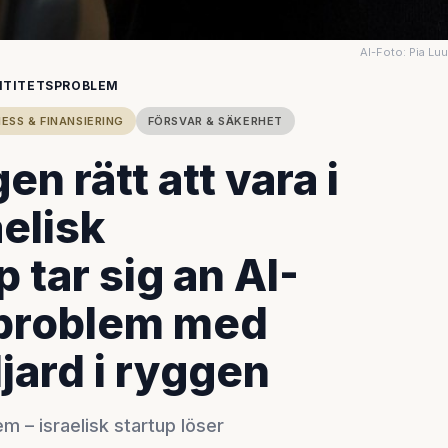
AI-Foto: Pia Lu
ENTITETSPROBLEM
ESS & FINANSIERING
FÖRSVAR & SÄKERHET
n rätt att vara i
aelisk
 tar sig an AI-
sproblem med
ljard i ryggen
m – israelisk startup löser