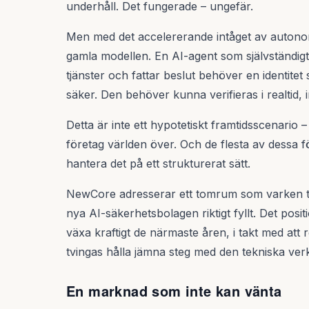
underhåll. Det fungerade – ungefär.
Men med det accelererande intåget av autonom
gamla modellen. En AI-agent som självständigt
tjänster och fattar beslut behöver en identit
säker. Den behöver kunna verifieras i realtid, i
Detta är inte ett hypotetiskt framtidsscenario 
företag världen över. Och de flesta av dessa f
hantera det på ett strukturerat sätt.
NewCore adresserar ett tomrum som varken trad
nya AI-säkerhetsbolagen riktigt fyllt. Det pos
växa kraftigt de närmaste åren, i takt med att
tvingas hålla jämna steg med den tekniska verk
En marknad som inte kan vänta