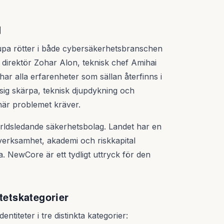
d
pa rötter i både cybersäkerhetsbranschen
e direktör Zohar Alon, teknisk chef Amihai
ar alla erfarenheter som sällan återfinns i
ig skärpa, teknisk djupdykning och
 här problemet kräver.
ärldsledande säkerhetsbolag. Landet har en
everksamhet, akademi och riskkapital
a. NewCore är ett tydligt uttryck för den
tetskategorier
titeter i tre distinkta kategorier: