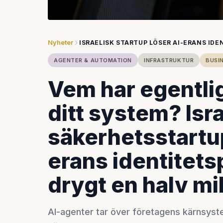
Nyheter
ISRAELISK STARTUP LÖSER AI-ERANS ID
AGENTER & AUTOMATION
INFRASTRUKTUR
BUSIN
Vem har egentlige
ditt system? Isr
säkerhetsstartup
erans identitet
drygt en halv mi
AI-agenter tar över företagens kärnsyste