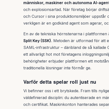
människor, maskiner och autonoma AI-agen
och explosionsartad. När företag börjar drif
och Cursor i sina produktionsmiljöer uppstår 
verkligen är en godkänd agent som agerar, oc
En av de tekniska hörnstenarna i plattformen
Split Key (SSK)
. Metoden är utformad för att 
SAML-infrastruktur – däribland de så kallade
ett allvarligt hot mot företagens inloggnings
behörigheter erbjuder plattformen ett motstån
traditionella lösningar inte förmår ge.
Varför detta spelar roll just nu
Vi befinner oss i ett brytskede. Fram tills nylig
väldefinierad disciplin: du autentiserade en mä
och certifikat. Maskinkonton hanterades separ