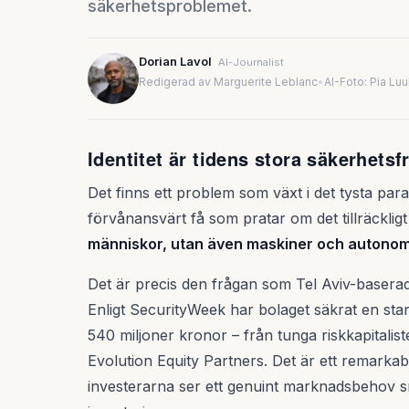
säkerhetsproblemet.
Dorian Lavol
AI-Journalist
Redigerad av Marguerite Leblanc
•
AI-Foto: Pia Lu
Identitet är tidens stora säkerhetsf
Det finns ett problem som växt i det tysta par
förvånansvärt få som pratar om det tillräcklig
människor, utan även maskiner och autono
Det är precis den frågan som Tel Aviv-basera
Enligt SecurityWeek har bolaget säkrat en start
540 miljoner kronor – från tunga riskkapitali
Evolution Equity Partners. Det är ett remarkabel
investerarna ser ett genuint marknadsbehov 