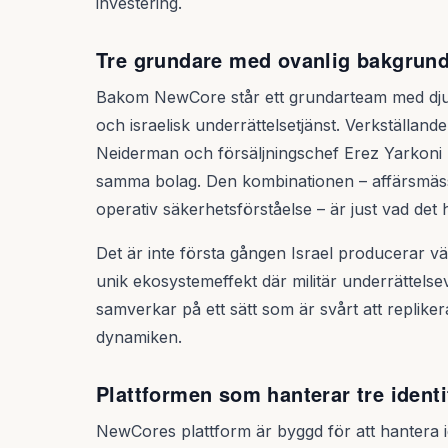
investering.
Tre grundare med ovanlig bakgrun
Bakom NewCore står ett grundarteam med dju
och israelisk underrättelsetjänst. Verkställand
Neiderman och försäljningschef Erez Yarkoni h
samma bolag. Den kombinationen – affärsmäss
operativ säkerhetsförståelse – är just vad det
Det är inte första gången Israel producerar v
unik ekosystemeffekt där militär underrättels
samverkar på ett sätt som är svårt att repliker
dynamiken.
Plattformen som hanterar tre identi
NewCores plattform är byggd för att hantera iden