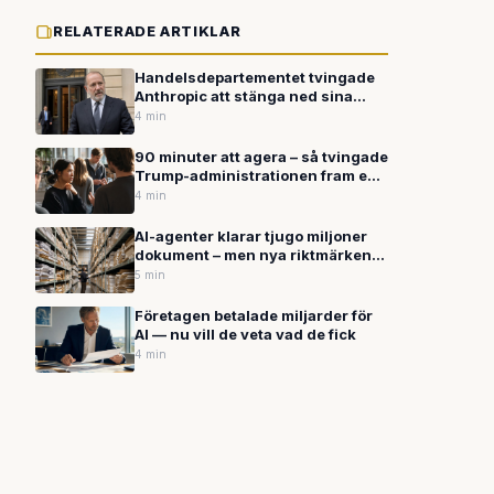
RELATERADE ARTIKLAR
Handelsdepartementet tvingade
Anthropic att stänga ned sina
mest avancerade AI-modeller med
4 min
ett enda brev – nu accelererar
Europas arbete för digital
90 minuter att agera – så tvingade
självständighet
Trump-administrationen fram en
kriskväll på Anthropic
4 min
AI-agenter klarar tjugo miljoner
dokument – men nya riktmärken
blottar återkommande svagheter
5 min
Företagen betalade miljarder för
AI — nu vill de veta vad de fick
4 min