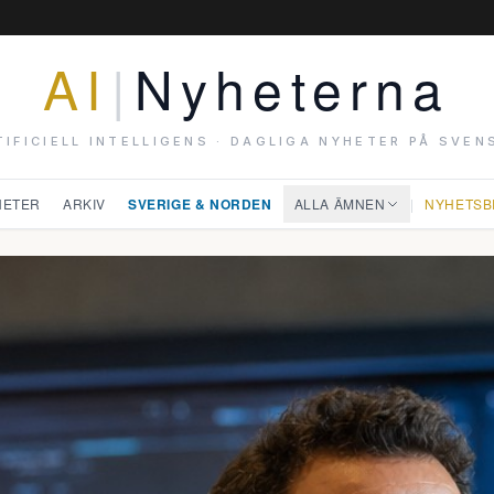
AI
|
Nyheterna
TIFICIELL INTELLIGENS · DAGLIGA NYHETER PÅ SVEN
HETER
ARKIV
SVERIGE & NORDEN
ALLA ÄMNEN
|
NYHETSB