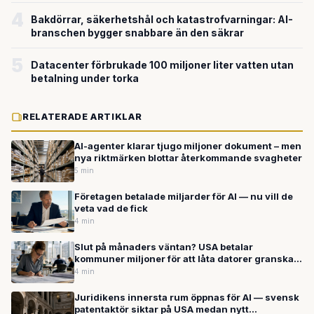
4
Bakdörrar, säkerhetshål och katastrofvarningar: AI-
branschen bygger snabbare än den säkrar
5
Datacenter förbrukade 100 miljoner liter vatten utan
betalning under torka
RELATERADE ARTIKLAR
AI-agenter klarar tjugo miljoner dokument – men
nya riktmärken blottar återkommande svagheter
5 min
Företagen betalade miljarder för AI — nu vill de
veta vad de fick
4 min
Slut på månaders väntan? USA betalar
kommuner miljoner för att låta datorer granska
bygglov
4 min
Juridikens innersta rum öppnas för AI — svensk
patentaktör siktar på USA medan nytt