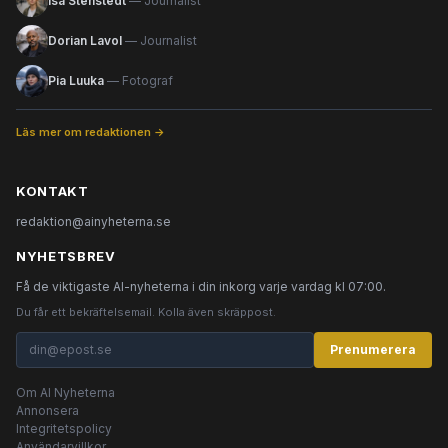
Isa Stenstedt
— Journalist
Dorian Lavol
— Journalist
Pia Luuka
— Fotograf
Läs mer om redaktionen →
KONTAKT
redaktion@ainyheterna.se
NYHETSBREV
Få de viktigaste AI-nyheterna i din inkorg varje vardag kl 07:00.
Du får ett bekräftelsemail. Kolla även skräppost.
Prenumerera
Om AI Nyheterna
Annonsera
Integritetspolicy
Användarvillkor