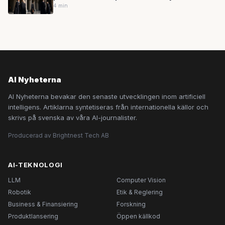
avtalsverktyg byggs in i vardagsarbetet
4 min
AI Nyheterna
AI Nyheterna bevakar den senaste utvecklingen inom artificiell
intelligens. Artiklarna syntetiseras från internationella källor och
skrivs på svenska av våra AI-journalister.
Producerad av Brightnest Tech AB
AI-TEKNOLOGI
LLM
Computer Vision
Robotik
Etik & Reglering
Business & Finansiering
Forskning
Produktlansering
Öppen källkod