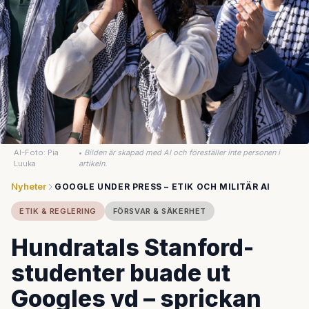
AI-Foto: Pia
•
Bilden är skapad med AI och föreställer inte personen i
Luuka
artikeln.
Nyheter
GOOGLE UNDER PRESS – ETIK OCH MILITÄR AI
ETIK & REGLERING
FÖRSVAR & SÄKERHET
Hundratals Stanford-
studenter buade ut
Googles vd – sprickan