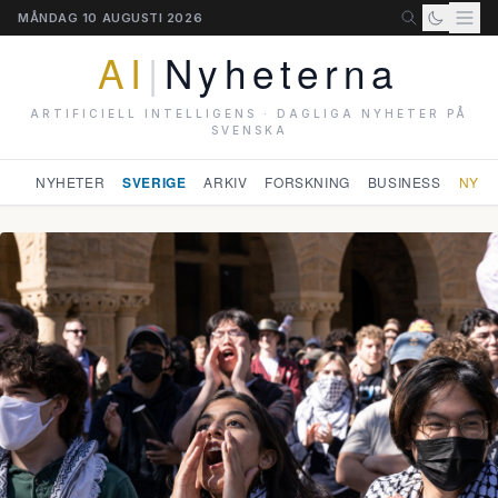
MÅNDAG 10 AUGUSTI 2026
AI
|
Nyheterna
ARTIFICIELL INTELLIGENS · DAGLIGA NYHETER PÅ
SVENSKA
NYHETER
SVERIGE
ARKIV
FORSKNING
BUSINESS
NYHE