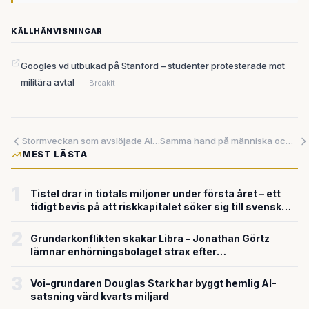
KÄLLHÄNVISNINGAR
Googles vd utbukad på Stanford – studenter protesterade mot
militära avtal
— Breakit
Stormveckan som avslöjade AI-branschens dolda sprickor
Samma hand på människa och maskin — protesdata lär industrirobotar att greppa rätt
MEST LÄSTA
1
Tistel drar in tiotals miljoner under första året – ett
tidigt bevis på att riskkapitalet söker sig till svensk
försvarsteknik
2
Grundarkonflikten skakar Libra – Jonathan Görtz
lämnar enhörningsbolaget strax efter
miljardvärderingen
3
Voi-grundaren Douglas Stark har byggt hemlig AI-
satsning värd kvarts miljard