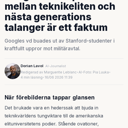
mellan teknikeliten och
nästa generations
talanger är ett faktum
Googles vd buades ut av Stanford-studenter i
kraftfullt uppror mot militäravtal.
Dorian Lavol
AI-Journalist
Redigerad av Marguerite Leblanc
•
AI-Foto: Pia Luuka
•
4 min läsning
•
16/06 2026 11:39
När förebilderna tappar glansen
Det brukade vara en hederssak att bjuda in
teknikvärldens tungviktare till de amerikanska
elituniversitetens podier. Stående ovationer,