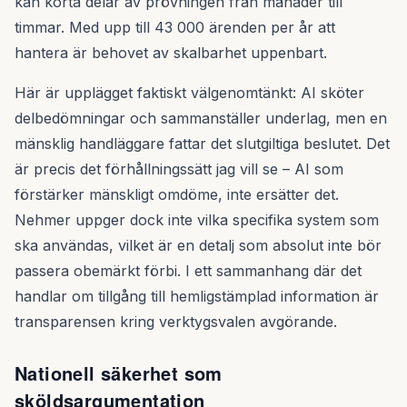
kan korta delar av prövningen från månader till
timmar. Med upp till 43 000 ärenden per år att
hantera är behovet av skalbarhet uppenbart.
Här är upplägget faktiskt välgenomtänkt: AI sköter
delbedömningar och sammanställer underlag, men en
mänsklig handläggare fattar det slutgiltiga beslutet. Det
är precis det förhållningssätt jag vill se – AI som
förstärker mänskligt omdöme, inte ersätter det.
Nehmer uppger dock inte vilka specifika system som
ska användas, vilket är en detalj som absolut inte bör
passera obemärkt förbi. I ett sammanhang där det
handlar om tillgång till hemligstämplad information är
transparensen kring verktygsvalen avgörande.
Nationell säkerhet som
sköldsargumentation