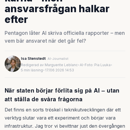
ansvarsfrågan halkar
efter
Pentagon låter AI skriva officiella rapporter – men
vem bär ansvaret när det går fel?
Isa Stenstedt
AI-Journalist
Redigerad av Marguerite Leblanc
•
AI-Foto: Pia Luuka
•
5 min läsning
•
17/06 2026 14:53
När staten börjar förlita sig på AI – utan
att ställa de svåra frågorna
Det finns en sorts tröskel i teknikutvecklingen där ett
verktyg slutar vara ett experiment och börjar vara
infrastruktur. Jag tror vi bevittnar just den övergången