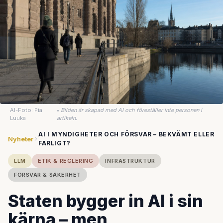
AI-Foto: Pia
•
Bilden är skapad med AI och föreställer inte personen i
Luuka
artikeln.
AI I MYNDIGHETER OCH FÖRSVAR – BEKVÄMT ELLER
Nyheter
FARLIGT?
LLM
ETIK & REGLERING
INFRASTRUKTUR
FÖRSVAR & SÄKERHET
Staten bygger in AI i sin
kärna – men