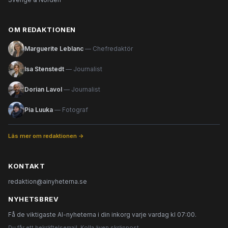
OM REDAKTIONEN
Marguerite Leblanc
— Chefredaktör
Isa Stenstedt
— Journalist
Dorian Lavol
— Journalist
Pia Luuka
— Fotograf
Läs mer om redaktionen →
KONTAKT
redaktion@ainyheterna.se
NYHETSBREV
Få de viktigaste AI-nyheterna i din inkorg varje vardag kl 07:00.
Du får ett bekräftelsemail. Kolla även skräppost.