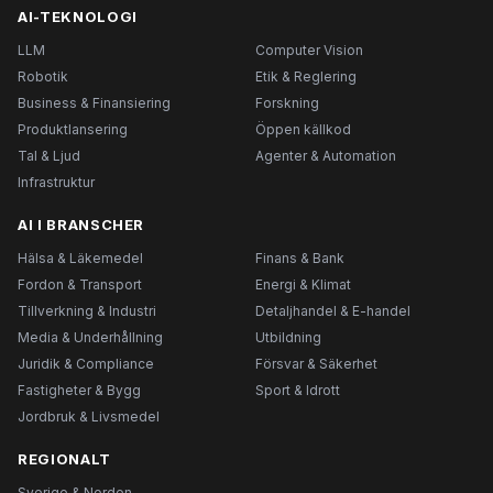
AI-TEKNOLOGI
LLM
Computer Vision
Robotik
Etik & Reglering
Business & Finansiering
Forskning
Produktlansering
Öppen källkod
Tal & Ljud
Agenter & Automation
Infrastruktur
AI I BRANSCHER
Hälsa & Läkemedel
Finans & Bank
Fordon & Transport
Energi & Klimat
Tillverkning & Industri
Detaljhandel & E-handel
Media & Underhållning
Utbildning
Juridik & Compliance
Försvar & Säkerhet
Fastigheter & Bygg
Sport & Idrott
Jordbruk & Livsmedel
REGIONALT
Sverige & Norden