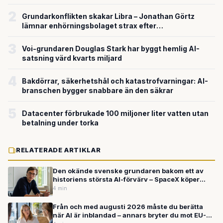
försvarsteknik
2
Grundarkonflikten skakar Libra – Jonathan Görtz
lämnar enhörningsbolaget strax efter
miljardvärderingen
3
Voi-grundaren Douglas Stark har byggt hemlig AI-
satsning värd kvarts miljard
4
Bakdörrar, säkerhetshål och katastrofvarningar: AI-
branschen bygger snabbare än den säkrar
5
Datacenter förbrukade 100 miljoner liter vatten utan
betalning under torka
RELATERADE ARTIKLAR
Den okände svenske grundaren bakom ett av
historiens största AI-förvärv – SpaceX köper
Cursor för upp till 600 miljarder kronor
4 min
Från och med augusti 2026 måste du berätta
när AI är inblandad – annars bryter du mot EU-