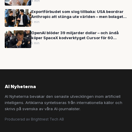
lag
4 min
Exportförbudet som slog tillbaka: USA beordrar
Anthropic att stänga ute världen – men bolaget
fortsätter växa
5 min
OpenAI blöder 39 miljarder dollar – och ändå
köper SpaceX kodverktyget Cursor för 60
miljarder: Vad händer egentligen med AI-
5 min
boomen?
AI Nyheterna
AI Nyheterna bevakar den senaste utvecklingen inom artificiell
intelligens. Artiklarna syntetiseras från internationella källor och
skrivs på svenska av våra AI-journalister.
Producerad av Brightnest Tech AB