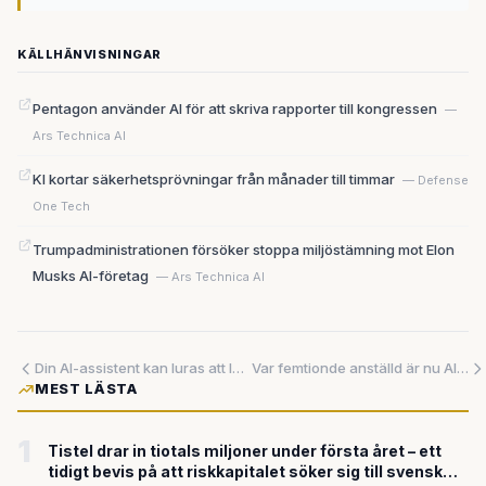
KÄLLHÄNVISNINGAR
Pentagon använder AI för att skriva rapporter till kongressen
—
Ars Technica AI
KI kortar säkerhetsprövningar från månader till timmar
— Defense
One Tech
Trumpadministrationen försöker stoppa miljöstämning mot Elon
Musks AI-företag
— Ars Technica AI
Din AI-assistent kan luras att lämna ut dina inloggningskoder – och ingen vet hur många fler sådana hål som finns
Var femtionde anställd är nu AI-specialist – medan den totala personalstyrkan krymper
MEST LÄSTA
1
Tistel drar in tiotals miljoner under första året – ett
tidigt bevis på att riskkapitalet söker sig till svensk