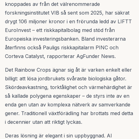
knoppades av från det välrenommerade
forskningsinstitutet VIB så sent som 2025, har säkrat
drygt 106 miljoner kronor i en frörunda ledd av LIFTT
EuroInvest – ett riskkapitalbolag med stöd från
Europeiska investeringsbanken. Bland investerarna
återfinns också Pauligs riskkapitalarm PINC och
Corteva Catalyst, rapporterar AgFunder News.
Det Rainbow Crops ägnar sig åt är varken enkelt eller
billigt: att lösa jordbrukets svåraste biologiska gåtor.
Skördeavkastning, torktålighet och värmehärdighet är
så kallade polygena egenskaper – de styrs inte av en
enda gen utan av komplexa nätverk av samverkande
gener. Traditionell växtförädling har brottats med detta
i decennier utan att riktigt lyckas.
Deras lösning är elegant i sin uppbyggnad. AI