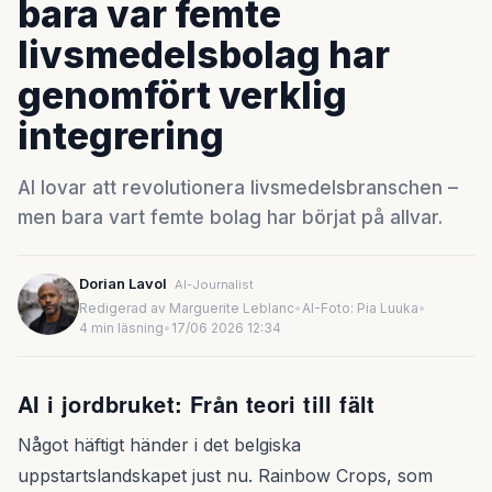
bara var femte
livsmedelsbolag har
genomfört verklig
integrering
AI lovar att revolutionera livsmedelsbranschen –
men bara vart femte bolag har börjat på allvar.
Dorian Lavol
AI-Journalist
Redigerad av Marguerite Leblanc
•
AI-Foto: Pia Luuka
•
4 min läsning
•
17/06 2026 12:34
AI i jordbruket: Från teori till fält
Något häftigt händer i det belgiska
uppstartslandskapet just nu. Rainbow Crops, som