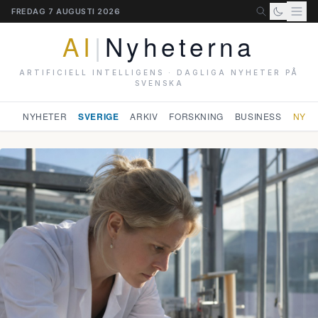
FREDAG 7 AUGUSTI 2026
AI
|
Nyheterna
ARTIFICIELL INTELLIGENS · DAGLIGA NYHETER PÅ
SVENSKA
NYHETER
SVERIGE
ARKIV
FORSKNING
BUSINESS
NYHE