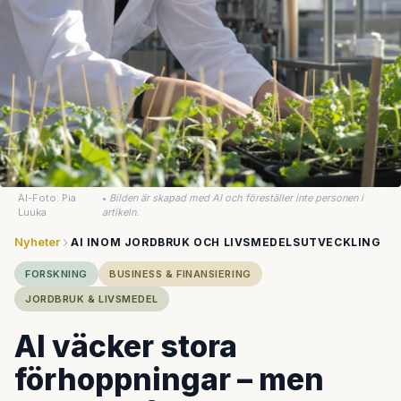
AI-Foto: Pia
•
Bilden är skapad med AI och föreställer inte personen i
Luuka
artikeln.
Nyheter
AI INOM JORDBRUK OCH LIVSMEDELSUTVECKLING
FORSKNING
BUSINESS & FINANSIERING
JORDBRUK & LIVSMEDEL
AI väcker stora
förhoppningar – men