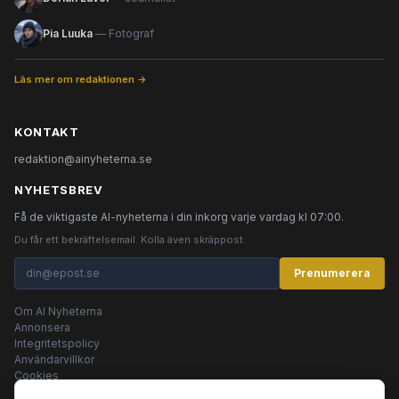
Pia Luuka
— Fotograf
Läs mer om redaktionen →
KONTAKT
redaktion@ainyheterna.se
NYHETSBREV
Få de viktigaste AI-nyheterna i din inkorg varje vardag kl 07:00.
Du får ett bekräftelsemail. Kolla även skräppost.
Prenumerera
Om AI Nyheterna
Annonsera
Integritetspolicy
Användarvillkor
Cookies