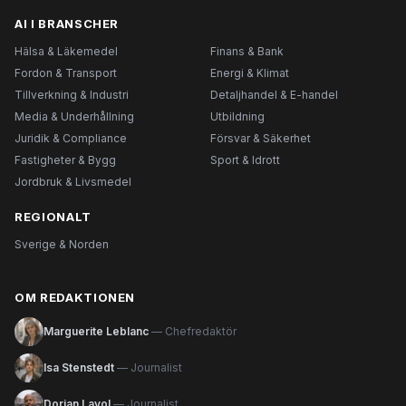
AI I BRANSCHER
Hälsa & Läkemedel
Finans & Bank
Fordon & Transport
Energi & Klimat
Tillverkning & Industri
Detaljhandel & E-handel
Media & Underhållning
Utbildning
Juridik & Compliance
Försvar & Säkerhet
Fastigheter & Bygg
Sport & Idrott
Jordbruk & Livsmedel
REGIONALT
Sverige & Norden
OM REDAKTIONEN
Marguerite Leblanc
— Chefredaktör
Isa Stenstedt
— Journalist
Dorian Lavol
— Journalist