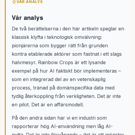
VÅR ANALYS
Vår analys
De två berättelserna i den här artikeln speglar en
klassisk klyfta i teknologisk omvälvning:
pionjärerna som bygger rätt från grunden
kontra etablerade aktörer som fastnat i ett slags
halvmesyr. Rainbow Crops är ett lysande
exempel på hur AI faktiskt bör implementeras –
som en integrerad del av en vetenskaplig
process, tränad på domänspecifika data med
tydlig återkoppling från verkligheten. Det är inte
en pilot. Det är en affärsmodell.
På den andra sidan har vi en industri som
rapporterar hög AI-användning men låg AI-
nytta. Det är inte förvånande – det är ett mönster