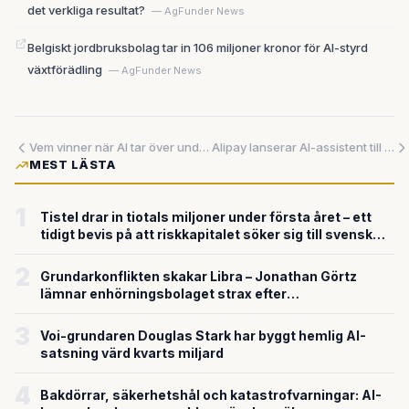
det verkliga resultat?
— AgFunder News
Belgiskt jordbruksbolag tar in 106 miljoner kronor för AI-styrd
växtförädling
— AgFunder News
Vem vinner när AI tar över underhållningen – och vad går förlorat?
Alipay lanserar AI-assistent till en miljard användare – sköter betalningar, bokningar och sparande åt dig
MEST LÄSTA
1
Tistel drar in tiotals miljoner under första året – ett
tidigt bevis på att riskkapitalet söker sig till svensk
försvarsteknik
2
Grundarkonflikten skakar Libra – Jonathan Görtz
lämnar enhörningsbolaget strax efter
miljardvärderingen
3
Voi-grundaren Douglas Stark har byggt hemlig AI-
satsning värd kvarts miljard
4
Bakdörrar, säkerhetshål och katastrofvarningar: AI-