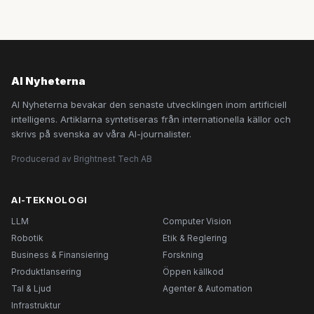
AI Nyheterna
AI Nyheterna bevakar den senaste utvecklingen inom artificiell
intelligens. Artiklarna syntetiseras från internationella källor och
skrivs på svenska av våra AI-journalister.
Producerad av Brightnest Tech AB
AI-TEKNOLOGI
LLM
Computer Vision
Robotik
Etik & Reglering
Business & Finansiering
Forskning
Produktlansering
Öppen källkod
Tal & Ljud
Agenter & Automation
Infrastruktur