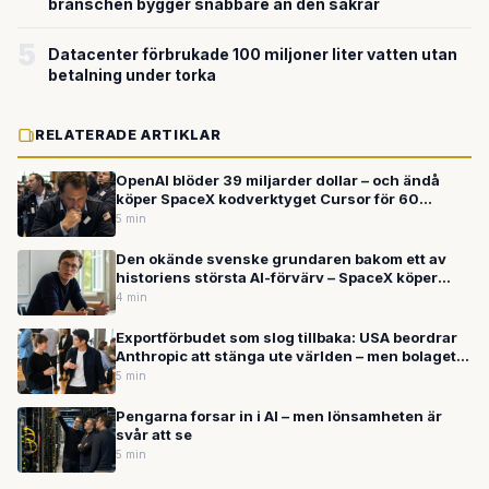
branschen bygger snabbare än den säkrar
5
Datacenter förbrukade 100 miljoner liter vatten utan
betalning under torka
RELATERADE ARTIKLAR
OpenAI blöder 39 miljarder dollar – och ändå
köper SpaceX kodverktyget Cursor för 60
miljarder: Vad händer egentligen med AI-
5 min
boomen?
Den okände svenske grundaren bakom ett av
historiens största AI-förvärv – SpaceX köper
Cursor för upp till 600 miljarder kronor
4 min
Exportförbudet som slog tillbaka: USA beordrar
Anthropic att stänga ute världen – men bolaget
fortsätter växa
5 min
Pengarna forsar in i AI – men lönsamheten är
svår att se
5 min