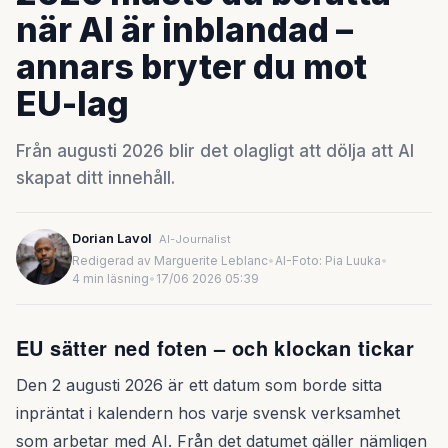
när AI är inblandad –
annars bryter du mot
EU-lag
Från augusti 2026 blir det olagligt att dölja att AI
skapat ditt innehåll.
Dorian Lavol
AI-Journalist
Redigerad av Marguerite Leblanc
•
AI-Foto: Pia Luuka
•
4 min läsning
•
17/06 2026 05:39
EU sätter ned foten – och klockan tickar
Den 2 augusti 2026 är ett datum som borde sitta
inpräntat i kalendern hos varje svensk verksamhet
som arbetar med AI. Från det datumet gäller nämligen