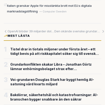
Italien granskar Apple för misstänkta brott mot EU:s digitala
marknadslagstiftning
— Computer Sweden
OpenAI blöder 39 miljarder dollar – och ändå köper SpaceX kodverktyget Cursor för 60 miljarder: Vad händer egentligen med AI-boomen?
Den okände svenske grundaren bakom ett av historiens största AI-förvärv – SpaceX köper Cursor för upp till 600 miljarder kronor
MEST LÄSTA
1
Tistel drar in tiotals miljoner under första året – ett
tidigt bevis på att riskkapitalet söker sig till svensk
försvarsteknik
2
Grundarkonflikten skakar Libra – Jonathan Görtz
lämnar enhörningsbolaget strax efter
miljardvärderingen
3
Voi-grundaren Douglas Stark har byggt hemlig AI-
satsning värd kvarts miljard
4
Bakdörrar, säkerhetshål och katastrofvarningar: AI-
branschen bygger snabbare än den säkrar