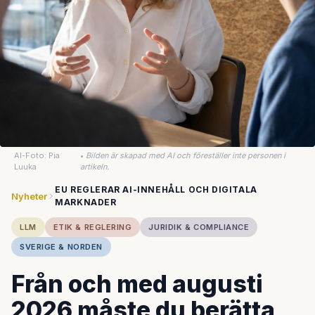
AI-Foto: Pia
•
Bilden är skapad med AI och föreställer inte personen i
Luuka
artikeln.
EU REGLERAR AI-INNEHÅLL OCH DIGITALA
Nyheter
MARKNADER
LLM
ETIK & REGLERING
JURIDIK & COMPLIANCE
SVERIGE & NORDEN
Från och med augusti
2026 måste du berätta