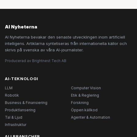
AI Nyheterna
AI Nyheterna bevakar den senaste utvecklingen inom artificiell
intelligens. Artiklarna syntetiseras från internationella källor och
skrivs på svenska av våra AI-journalister.
Producerad av Brightnest Tech AB
AI-TEKNOLOGI
LLM
Computer Vision
Robotik
Etik & Reglering
Business & Finansiering
Forskning
Produktlansering
Öppen källkod
Tal & Ljud
Agenter & Automation
Infrastruktur
AI I BRANSCHER