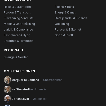
Hälsa & Läkemedel
Finans & Bank
Fordon & Transport
Energi & Klimat
Tillverkning & Industri
Detaljhandel & E-handel
Media & Underhållning
Utbildning
Juridik & Compliance
Försvar & Säkerhet
Fastigheter & Bygg
Sport & Idrott
Jordbruk & Livsmedel
REGIONALT
Sverige & Norden
OM REDAKTIONEN
Marguerite Leblanc
— Chefredaktör
Isa Stenstedt
— Journalist
Dorian Lavol
— Journalist