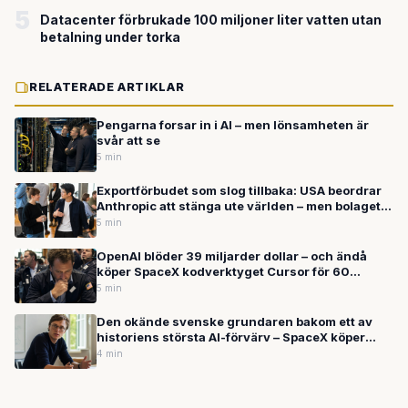
5
Datacenter förbrukade 100 miljoner liter vatten utan
betalning under torka
RELATERADE ARTIKLAR
Pengarna forsar in i AI – men lönsamheten är
svår att se
5 min
Exportförbudet som slog tillbaka: USA beordrar
Anthropic att stänga ute världen – men bolaget
fortsätter växa
5 min
OpenAI blöder 39 miljarder dollar – och ändå
köper SpaceX kodverktyget Cursor för 60
miljarder: Vad händer egentligen med AI-
5 min
boomen?
Den okände svenske grundaren bakom ett av
historiens största AI-förvärv – SpaceX köper
Cursor för upp till 600 miljarder kronor
4 min