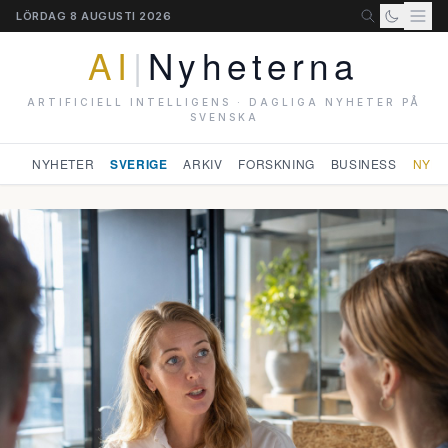
LÖRDAG 8 AUGUSTI 2026
AI
|
Nyheterna
ARTIFICIELL INTELLIGENS · DAGLIGA NYHETER PÅ
SVENSKA
NYHETER
SVERIGE
ARKIV
FORSKNING
BUSINESS
NYHE