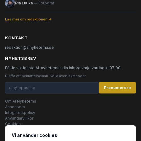
Pia Luuka
— Fotograf
Läs mer om redaktionen →
KONTAKT
redaktion@ainyheterna.se
NYHETSBREV
Få de viktigaste AI-nyheterna i din inkorg varje vardag kl 07:00.
Du får ett bekräftelsemail. Kolla även skräppost.
Prenumerera
Om AI Nyheterna
Annonsera
Integritetspolicy
Användarvillkor
Cookies
Vi använder cookies