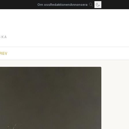
Om oss
Redaktionen
Annonsera
SKA
REV