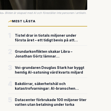
uka
•
Bilden är skapad med AI och föreställer inte personen i artikeln.
MEST LÄSTA
1
Tistel drar in tiotals miljoner under
första året – ett tidigt bevis på att
riskkapitalet söker sig till svensk
försvarsteknik
2
Grundarkonflikten skakar Libra –
Jonathan Görtz lämnar
enhörningsbolaget strax efter
miljardvärderingen
3
Voi-grundaren Douglas Stark har byggt
hemlig AI-satsning värd kvarts miljard
4
Bakdörrar, säkerhetshål och
katastrofvarningar: AI-branschen
bygger snabbare än den säkrar
5
Datacenter förbrukade 100 miljoner liter
vatten utan betalning under torka