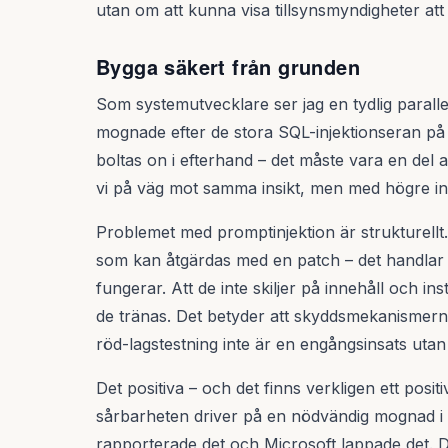
utan om att kunna visa tillsynsmyndigheter att
Bygga säkert från grunden
Som systemutvecklare ser jag en tydlig parall
mognade efter de stora SQL-injektionseran på 0
boltas on i efterhand – det måste vara en del 
vi på väg mot samma insikt, men med högre ins
Problemet med promptinjektion är strukturellt.
som kan åtgärdas med en patch – det handlar
fungerar. Att de inte skiljer på innehåll och i
de tränas. Det betyder att skyddsmekanismern
röd-lagstestning inte är en engångsinsats utan
Det positiva – och det finns verkligen ett positi
sårbarheten driver på en nödvändig mognad i b
rapporterade det och Microsoft lappade det. D