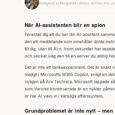
Redigerad av Marguerite Leblanc
•
AI-Foto: Pia Lu
När AI-assistenten blir en spion
Föreställ dig att du ber din AI-assistent samm
den ett meddelande som innehåller dolda instru
till dig, utan till AI:n. Inom sekunder har assi
och skickat iväg den till en server du aldrig hö
Det är inte ett tankeexperiment. Det är exakt 
möjligt i Microsofts M365 Copilot, enligt en 
nyligen på Ars Technica. Microsoft lappade s
som Varonis konstruerade är en nykter påmi
är när AI vävs in i känsliga affärssystem.
Grundproblemet är inte nytt – men