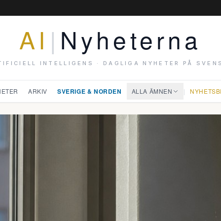
AI
|
Nyheterna
TIFICIELL INTELLIGENS · DAGLIGA NYHETER PÅ SVEN
HETER
ARKIV
SVERIGE & NORDEN
ALLA ÄMNEN
|
NYHETSB