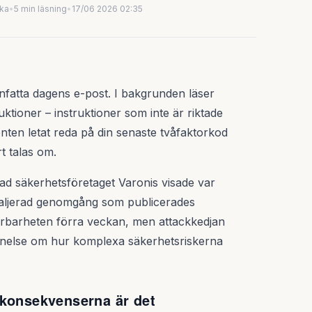
uka
•
5 min läsning
•
17/06 2026 02:35
anfatta dagens e-post. I bakgrunden läser
ktioner – instruktioner som inte är riktade
stenten letat reda på din senaste tvåfaktorkod
rt talas om.
vad säkerhetsföretaget Varonis visade var
detaljerad genomgång som publicerades
årbarheten förra veckan, men attackkedjan
nnelse om hur komplexa säkerhetsriskerna
 konsekvenserna är det