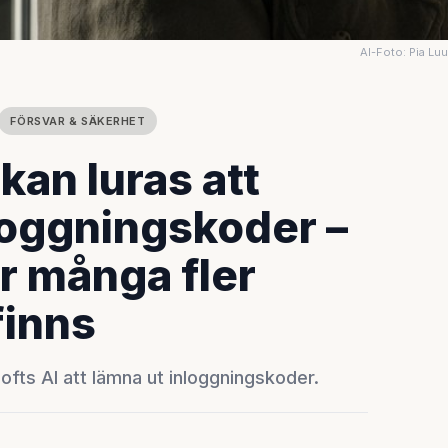
AI-Foto: Pia Lu
FÖRSVAR & SÄKERHET
kan luras att
loggningskoder –
r många fler
finns
fts AI att lämna ut inloggningskoder.