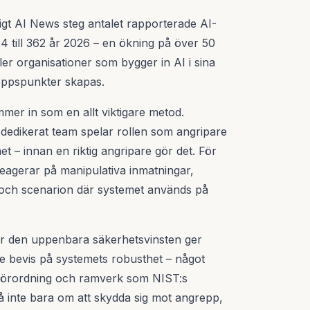
nligt AI News steg antalet rapporterade AI-
4 till 362 år 2026 – en ökning på över 50
fler organisationer som bygger in AI i sina
reppspunkter skapas.
er in som en allt viktigare metod.
t dedikerat team spelar rollen som angripare
et – innan en riktig angripare gör det. För
reagerar på manipulativa inmatningar,
 och scenarion där systemet används på
er den uppenbara säkerhetsvinsten ger
e bevis på systemets robusthet – något
 AI-förordning och ramverk som NIST:s
tså inte bara om att skydda sig mot angrepp,