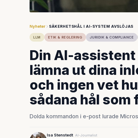
Nyheter
SÄKERHETSHÅL I AI-SYSTEM AVSLÖJAS
LLM
ETIK & REGLERING
JURIDIK & COMPLIANCE
Din AI-assistent 
lämna ut dina in
och ingen vet hu
sådana hål som 
Dolda kommandon i e-post lurade Microso
Isa Stenstedt
AI-Journalist