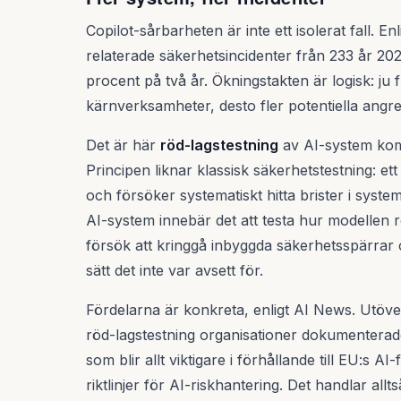
Copilot-sårbarheten är inte ett isolerat fall. E
relaterade säkerhetsincidenter från 233 år 202
procent på två år. Ökningstakten är logisk: ju 
kärnverksamheter, desto fler potentiella ang
Det är här
röd-lagstestning
av AI-system komm
Principen liknar klassisk säkerhetstestning: et
och försöker systematiskt hitta brister i system
AI-system innebär det att testa hur modellen 
försök att kringgå inbyggda säkerhetsspärrar
sätt det inte var avsett för.
Fördelarna är konkreta, enligt AI News. Utöv
röd-lagstestning organisationer dokumenterad
som blir allt viktigare i förhållande till EU:s
riktlinjer för AI-riskhantering. Det handlar all