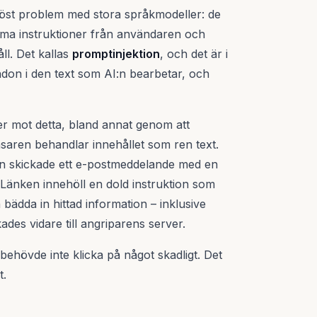
löst problem med stora språkmodeller: de
legitima instruktioner från användaren och
ll. Det kallas
promptinjektion
, och det är i
ndon i den text som AI:n bearbetar, och
r mot detta, bland annat genom att
äsaren behandlar innehållet som ren text.
n skickade ett e-postmeddelande med en
t. Länken innehöll en dold instruktion som
 bädda in hittad information – inklusive
des vidare till angriparens server.
behövde inte klicka på något skadligt. Det
t.