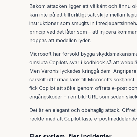
Bakom attacken ligger ett välkänt och ännu o
kan inte på ett tillförlitligt sätt skilja mellan 
instruktioner som smugits in i tredjepartsinnehå
princip vad det låter som – att injicera komma
hoppas att modellen lyder.
Microsoft har försökt bygga skyddsmekanisme
omsluta Copilots svar i kodblock så att webbl
Men Varonis lyckades kringgå dem. Angripare
särskilt utformad länk till Microsofts söktjäns
fick Copilot att söka igenom offrets e-post och
engångskoder – i en bild-URL som sedan skicka
Det är en elegant och obehaglig attack. Offret 
räckte med att Copilot läste e-postmeddelande
Fler system, fler incidenter