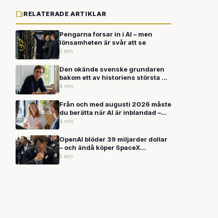
RELATERADE ARTIKLAR
Pengarna forsar in i AI – men
lönsamheten är svår att se
5 min
Den okände svenske grundaren
bakom ett av historiens största AI-
förvärv – SpaceX köper Cursor för
4 min
upp till 600 miljarder kronor
Från och med augusti 2026 måste
du berätta när AI är inblandad –
annars bryter du mot EU-lag
4 min
OpenAI blöder 39 miljarder dollar
– och ändå köper SpaceX
kodverktyget Cursor för 60
5 min
miljarder: Vad händer egentligen
med AI-boomen?