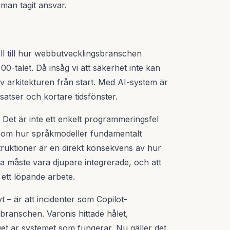
 man tagit ansvar.
ell till hur webbutvecklingsbranschen
0-talet. Då insåg vi att säkerhet inte kan
av arkitekturen från start. Med AI-system är
atser och kortare tidsfönster.
 Det är inte ett enkelt programmeringsfel
 om hur språkmodeller fundamentalt
nstruktioner är en direkt konsekvens av hur
a måste vara djupare integrerade, och att
 ett löpande arbete.
vt – är att incidenter som Copilot-
ranschen. Varonis hittade hålet,
et är systemet som fungerar. Nu gäller det