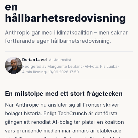
en
hållbarhetsredovisning
Anthropic går med i klimatkoalition – men saknar
fortfarande egen hållbarhetsredovisning.
Dorian Lavol
AI-Journalist
Redigerad av Marguerite Leblanc
•
AI-Foto: Pia Luuka
•
4 min läsning
•
18/06 2026 17:50
En milstolpe med ett stort frågetecken
När Anthropic nu ansluter sig till Frontier skriver
bolaget historia. Enligt TechCrunch är det första
gången ett renodlat AI-bolag tar plats i en koalition
vars grundande medlemmar annars är etablerade