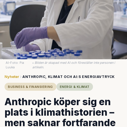
AI-Foto: Pia
•
Bilden är skapad med AI och föreställer inte personen i
Luuka
artikeln.
Nyheter
ANTHROPIC, KLIMAT OCH AI:S ENERGIAVTRYCK
BUSINESS & FINANSIERING
ENERGI & KLIMAT
Anthropic köper sig en
plats i klimathistorien –
men saknar fortfarande