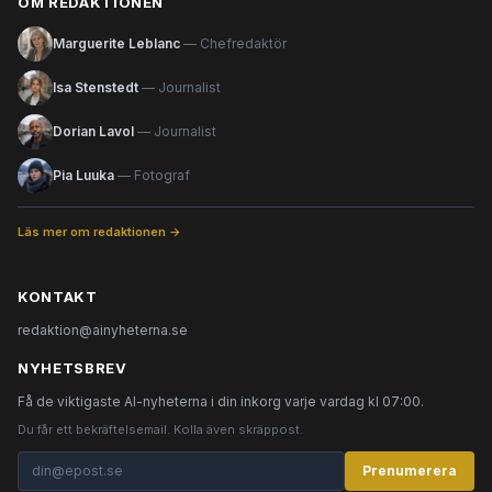
OM REDAKTIONEN
Marguerite Leblanc
— Chefredaktör
Isa Stenstedt
— Journalist
Dorian Lavol
— Journalist
Pia Luuka
— Fotograf
Läs mer om redaktionen →
KONTAKT
redaktion@ainyheterna.se
NYHETSBREV
Få de viktigaste AI-nyheterna i din inkorg varje vardag kl 07:00.
Du får ett bekräftelsemail. Kolla även skräppost.
Prenumerera