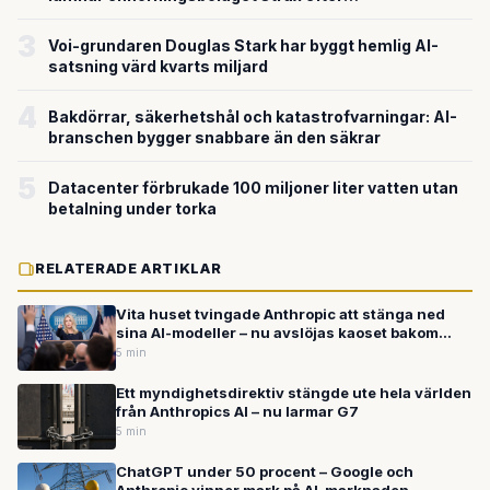
miljardvärderingen
3
Voi-grundaren Douglas Stark har byggt hemlig AI-
satsning värd kvarts miljard
4
Bakdörrar, säkerhetshål och katastrofvarningar: AI-
branschen bygger snabbare än den säkrar
5
Datacenter förbrukade 100 miljoner liter vatten utan
betalning under torka
RELATERADE ARTIKLAR
Vita huset tvingade Anthropic att stänga ned
sina AI-modeller – nu avslöjas kaoset bakom
beslutet
5 min
Ett myndighetsdirektiv stängde ute hela världen
från Anthropics AI – nu larmar G7
5 min
ChatGPT under 50 procent – Google och