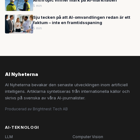
Anthropic vinner mark på AI-marknaden
5 min
Sju tecken på att AI-omvandlingen redan är ett
faktum – inte en framtidsspaning
5 min
AI Nyheterna
AI Nyheterna bevakar den senaste utvecklingen inom artificiell
intelligens. Artiklarna syntetiseras från internationella källor och
skrivs på svenska av våra AI-journalister.
Producerad av Brightnest Tech AB
AI-TEKNOLOGI
LLM
Computer Vision