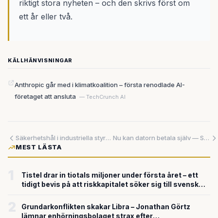
riktigt stora nyheten – och den skrivs först om
ett år eller två.
KÄLLHÄNVISNINGAR
Anthropic går med i klimatkoalition – första renodlade AI-
företaget att ansluta
— TechCrunch AI
Säkerhetshål i industriella styrsystem kan slå ut elnät och vattenverk – nu tvingas Rockwell Automation agera
Nu kan datorn betala själv — Stripe och AWS gör AI-agenter till självständiga ekonomiska aktörer
MEST LÄSTA
1
Tistel drar in tiotals miljoner under första året – ett
tidigt bevis på att riskkapitalet söker sig till svensk
försvarsteknik
2
Grundarkonflikten skakar Libra – Jonathan Görtz
lämnar enhörningsbolaget strax efter