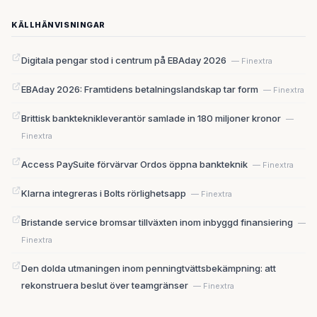
KÄLLHÄNVISNINGAR
Digitala pengar stod i centrum på EBAday 2026
— Finextra
EBAday 2026: Framtidens betalningslandskap tar form
— Finextra
Brittisk bankteknikleverantör samlade in 180 miljoner kronor
—
Finextra
Access PaySuite förvärvar Ordos öppna bankteknik
— Finextra
Klarna integreras i Bolts rörlighetsapp
— Finextra
Bristande service bromsar tillväxten inom inbyggd finansiering
—
Finextra
Den dolda utmaningen inom penningtvättsbekämpning: att
rekonstruera beslut över teamgränser
— Finextra