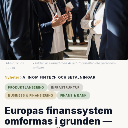
AI-Foto: Pia
•
Bilden är skapad med AI och föreställer inte personen i
Luuka
artikeln.
Nyheter
AI INOM FINTECH OCH BETALNINGAR
PRODUKTLANSERING
INFRASTRUKTUR
BUSINESS & FINANSIERING
FINANS & BANK
Europas finanssystem
omformas i grunden —