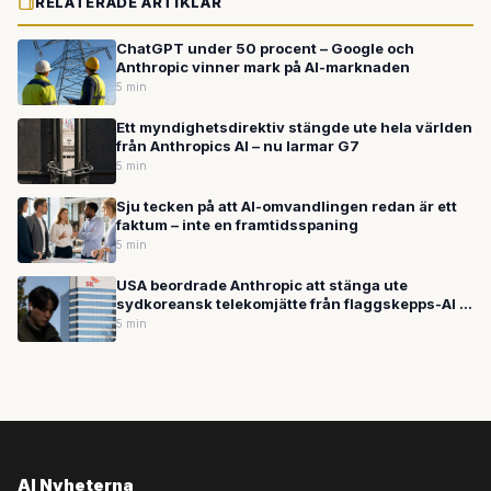
RELATERADE ARTIKLAR
ChatGPT under 50 procent – Google och
Anthropic vinner mark på AI-marknaden
5 min
Ett myndighetsdirektiv stängde ute hela världen
från Anthropics AI – nu larmar G7
5 min
Sju tecken på att AI-omvandlingen redan är ett
faktum – inte en framtidsspaning
5 min
USA beordrade Anthropic att stänga ute
sydkoreansk telekomjätte från flaggskepps-AI —
misstankar räcker för att utlösa åtgärder
5 min
AI Nyheterna