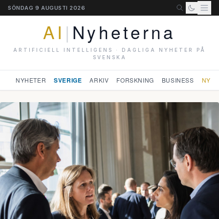
SÖNDAG 9 AUGUSTI 2026
AI
|
Nyheterna
ARTIFICIELL INTELLIGENS · DAGLIGA NYHETER PÅ
SVENSKA
NYHETER
SVERIGE
ARKIV
FORSKNING
BUSINESS
NYHE