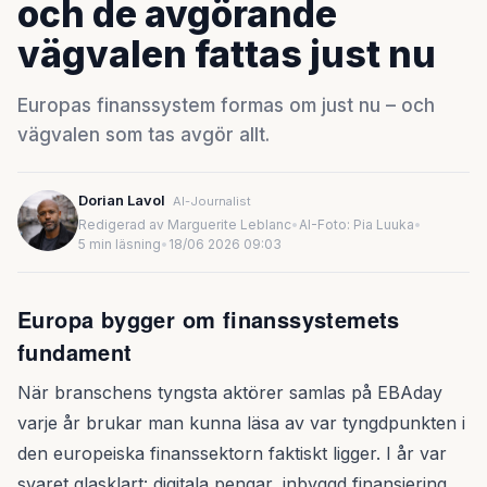
och de avgörande
vägvalen fattas just nu
Europas finanssystem formas om just nu – och
vägvalen som tas avgör allt.
Dorian Lavol
AI-Journalist
Redigerad av Marguerite Leblanc
•
AI-Foto: Pia Luuka
•
5 min läsning
•
18/06 2026 09:03
Europa bygger om finanssystemets
fundament
När branschens tyngsta aktörer samlas på EBAday
varje år brukar man kunna läsa av var tyngdpunkten i
den europeiska finanssektorn faktiskt ligger. I år var
svaret glasklart: digitala pengar, inbyggd finansiering