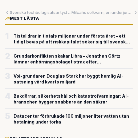
Svenska techbolag satsar tyst på AI – medan branschen i övrigt skriker efter uppmärksamhet
Milcahs solkvarn, en underjordisk kraftledning och plan på att efterlikna vulkanutbrott – klimatomställningen sker överallt på en gång
MEST LÄSTA
1
Tistel drar in tiotals miljoner under första året – ett
tidigt bevis på att riskkapitalet söker sig till svensk
försvarsteknik
2
Grundarkonflikten skakar Libra – Jonathan Görtz
lämnar enhörningsbolaget strax efter
miljardvärderingen
3
Voi-grundaren Douglas Stark har byggt hemlig AI-
satsning värd kvarts miljard
4
Bakdörrar, säkerhetshål och katastrofvarningar: AI-
branschen bygger snabbare än den säkrar
5
Datacenter förbrukade 100 miljoner liter vatten utan
betalning under torka