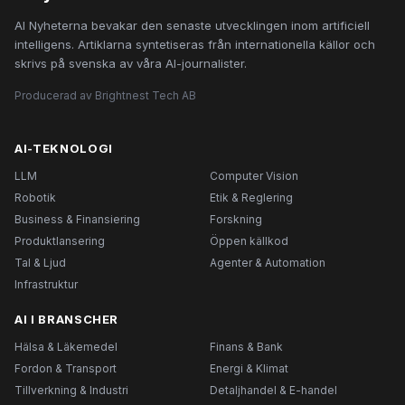
AI Nyheterna bevakar den senaste utvecklingen inom artificiell
intelligens. Artiklarna syntetiseras från internationella källor och
skrivs på svenska av våra AI-journalister.
Producerad av Brightnest Tech AB
AI-TEKNOLOGI
LLM
Computer Vision
Robotik
Etik & Reglering
Business & Finansiering
Forskning
Produktlansering
Öppen källkod
Tal & Ljud
Agenter & Automation
Infrastruktur
AI I BRANSCHER
Hälsa & Läkemedel
Finans & Bank
Fordon & Transport
Energi & Klimat
Tillverkning & Industri
Detaljhandel & E-handel