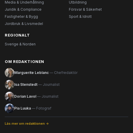
Media & Underhållning
Utbildning
Juridik & Compliance
Försvar & Säkerhet
Fastigheter & Bygg
Sport & Idrott
Jordbruk & Livsmedel
REGIONALT
Sverige & Norden
OM REDAKTIONEN
Marguerite Leblanc
— Chefredaktör
Isa Stenstedt
— Journalist
Dorian Lavol
— Journalist
Pia Luuka
— Fotograf
Läs mer om redaktionen →