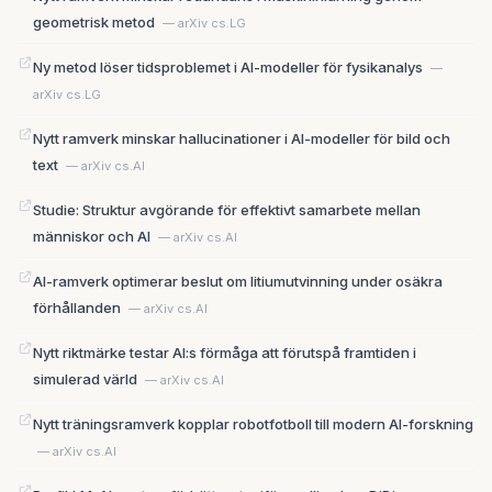
geometrisk metod
— arXiv cs.LG
Ny metod löser tidsproblemet i AI-modeller för fysikanalys
—
arXiv cs.LG
Nytt ramverk minskar hallucinationer i AI-modeller för bild och
text
— arXiv cs.AI
Studie: Struktur avgörande för effektivt samarbete mellan
människor och AI
— arXiv cs.AI
AI-ramverk optimerar beslut om litiumutvinning under osäkra
förhållanden
— arXiv cs.AI
Nytt riktmärke testar AI:s förmåga att förutspå framtiden i
simulerad värld
— arXiv cs.AI
Nytt träningsramverk kopplar robotfotboll till modern AI-forskning
— arXiv cs.AI