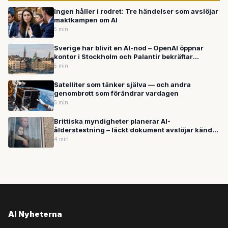
Ingen håller i rodret: Tre händelser som avslöjar
maktkampen om AI
5 min
Sverige har blivit en AI-nod – OpenAI öppnar
kontor i Stockholm och Palantir bekräftar
hemligt försvarssamarbete
5 min
Satelliter som tänker själva — och andra
genombrott som förändrar vardagen
5 min
Brittiska myndigheter planerar AI-
ålderstestning – läckt dokument avslöjar kända
brister som kan mista barn för vuxna
4 min
AI Nyheterna