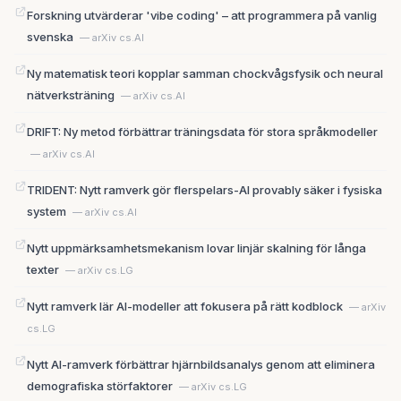
Forskning utvärderar 'vibe coding' – att programmera på vanlig
svenska
— arXiv cs.AI
Ny matematisk teori kopplar samman chockvågsfysik och neural
nätverksträning
— arXiv cs.AI
DRIFT: Ny metod förbättrar träningsdata för stora språkmodeller
— arXiv cs.AI
TRIDENT: Nytt ramverk gör flerspelars-AI provably säker i fysiska
system
— arXiv cs.AI
Nytt uppmärksamhetsmekanism lovar linjär skalning för långa
texter
— arXiv cs.LG
Nytt ramverk lär AI-modeller att fokusera på rätt kodblock
— arXiv
cs.LG
Nytt AI-ramverk förbättrar hjärnbildsanalys genom att eliminera
demografiska störfaktorer
— arXiv cs.LG