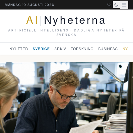
MÅNDAG 10 AUGUSTI 2026
AI
|
Nyheterna
ARTIFICIELL INTELLIGENS · DAGLIGA NYHETER PÅ
SVENSKA
NYHETER
SVERIGE
ARKIV
FORSKNING
BUSINESS
NYHE