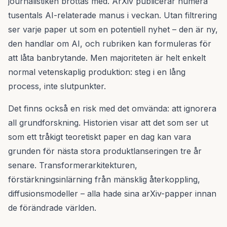
journalistiken brottas med. ArXiv publicerar numera
tusentals AI-relaterade manus i veckan. Utan filtrering
ser varje paper ut som en potentiell nyhet – den är ny,
den handlar om AI, och rubriken kan formuleras för
att låta banbrytande. Men majoriteten är helt enkelt
normal vetenskaplig produktion: steg i en lång
process, inte slutpunkter.
Det finns också en risk med det omvända: att ignorera
all grundforskning. Historien visar att det som ser ut
som ett tråkigt teoretiskt paper en dag kan vara
grunden för nästa stora produktlanseringen tre år
senare. Transformerarkitekturen,
förstärkningsinlärning från mänsklig återkoppling,
diffusionsmodeller – alla hade sina arXiv-papper innan
de förändrade världen.