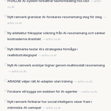
ProfiLLM: AI-system förbättrar taxiförmedling hos DiDi
— arXiv
cs.AI
Nytt ramverk granskar AI-forskares resonemang steg för steg
—
arXiv cs.AI
Ny arkitektur frikopplar sökning från AI-resonemang och sänker
kostnaderna drastiskt
— arXiv cs.AI
Nytt riktmärke testar AI:s strategiska förmåga i
realtidsstrategispel
— arXiv cs.AI
Nytt AI-ramverk avslöjar lögner genom multimodalt resonemang
— arXiv cs.AI
ARIADNE väljer rätt AI-adapter utan träning
— arXiv cs.AI
Forskare vill bygga om webben för AI-agenter
— arXiv cs.AI
Nytt ramverk förklarar hur social intelligens växer fram i
människa-AI-samspel
— arXiv cs.AI