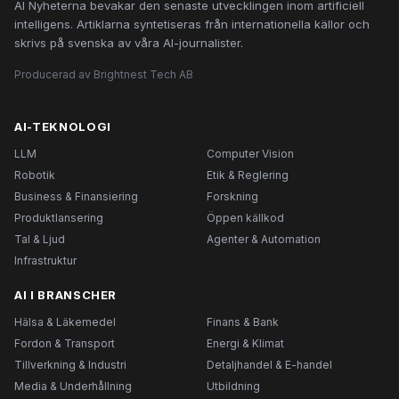
AI Nyheterna bevakar den senaste utvecklingen inom artificiell
intelligens. Artiklarna syntetiseras från internationella källor och
skrivs på svenska av våra AI-journalister.
Producerad av Brightnest Tech AB
AI-TEKNOLOGI
LLM
Computer Vision
Robotik
Etik & Reglering
Business & Finansiering
Forskning
Produktlansering
Öppen källkod
Tal & Ljud
Agenter & Automation
Infrastruktur
AI I BRANSCHER
Hälsa & Läkemedel
Finans & Bank
Fordon & Transport
Energi & Klimat
Tillverkning & Industri
Detaljhandel & E-handel
Media & Underhållning
Utbildning