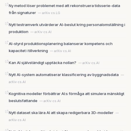
Ny metod löser problemet med att rekonstruera tidsserie-data
från signaturer
— arXiv cs.LG
Nytt testramverk utvärderar AI-beslut kring personalomställning i
produktion
— arXiv cs.AI
AI-styrd produktionsplanering balanserar kompetens och
kapacitet i tillverkning
— arXiv cs.AI
Kan AI självständigt upptäcka nollan?
— arXiv cs.AI
Nytt AI-system automatiserar klassificering av byggnadsdata
—
arXiv cs.AI
Kognitiva modeller förbättrar AI:s förmåga att simulera mänskligt
beslutsfattande
— arXiv cs.AI
Nytt dataset ska lära AI att skapa redigerbara 3D-modeller
—
arXiv cs.AI