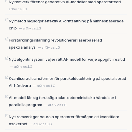
Ny ramverk förenar generativa AI-modeller med operatorteori
—
arXiv cs.LG
Ny metod möjliggör effektiv AI-driftsättning på minnesbaserade
chip
— arXiv cs.LG
Förstärkningsinlärning revolutionerar laserbaserad
spektralanalys
— arXiv cs.LG
Nytt algoritmsystem väljer rätt AI-modell för varje uppgift i realtid
— arXiv cs.LG
Kvantiserad transformer för partikeldetektering på specialiserad
AI-hårdvara
— arXiv cs.LG
AI-modell lär sig förutsäga icke-deterministiska händelser i
parallella program
— arXiv cs.LG
Nytt ramverk ger neurala operatorer förmågan att kvantifiera
osäkerhet
— arXiv cs.LG