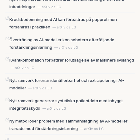
inbäddningar
— arXiv cs.LG
Kreditbedömning med AI kan förbättras på pappret men
försämras i praktiken
— arXiv cs.LG
Överträning av AI-modeller kan sabotera efterföljande
förstärkningsinlärning
— arXiv cs.LG
Kvantkombination förbättrar förutsägelse av maskiners livslängd
— arXiv cs.LG
Nytt ramverk förenar identifierbarhet och extrapolering i AI-
modeller
— arXiv cs.LG
Nytt ramverk genererar syntetiska patientdata med inbyggt
integritetsskydd
— arXiv cs.LG
Ny metod löser problem med sammanslagning av AI-modeller
tränade med förstärkningsinlärning
— arXiv cs.LG