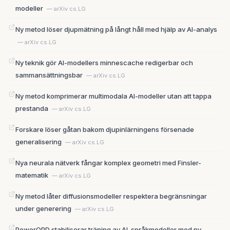
modeller
— arXiv cs.LG
Ny metod löser djupmätning på långt håll med hjälp av AI-analys
— arXiv cs.LG
Ny teknik gör AI-modellers minnescache redigerbar och
sammansättningsbar
— arXiv cs.LG
Ny metod komprimerar multimodala AI-modeller utan att tappa
prestanda
— arXiv cs.LG
Forskare löser gåtan bakom djupinlärningens försenade
generalisering
— arXiv cs.LG
Nya neurala nätverk fångar komplex geometri med Finsler-
matematik
— arXiv cs.LG
Ny metod låter diffusionsmodeller respektera begränsningar
under generering
— arXiv cs.LG
PowerOPD stabiliserar träning av AI-språkmodeller med ny