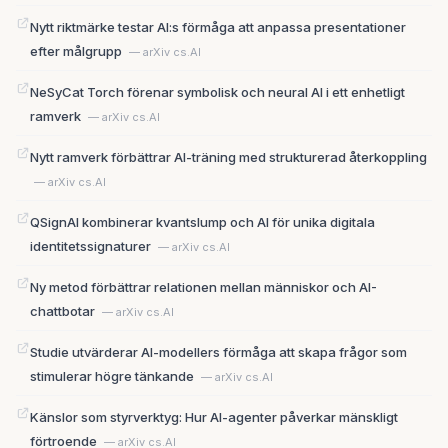
Nytt riktmärke testar AI:s förmåga att anpassa presentationer
efter målgrupp
— arXiv cs.AI
NeSyCat Torch förenar symbolisk och neural AI i ett enhetligt
ramverk
— arXiv cs.AI
Nytt ramverk förbättrar AI-träning med strukturerad återkoppling
— arXiv cs.AI
QSignAI kombinerar kvantslump och AI för unika digitala
identitetssignaturer
— arXiv cs.AI
Ny metod förbättrar relationen mellan människor och AI-
chattbotar
— arXiv cs.AI
Studie utvärderar AI-modellers förmåga att skapa frågor som
stimulerar högre tänkande
— arXiv cs.AI
Känslor som styrverktyg: Hur AI-agenter påverkar mänskligt
förtroende
— arXiv cs.AI