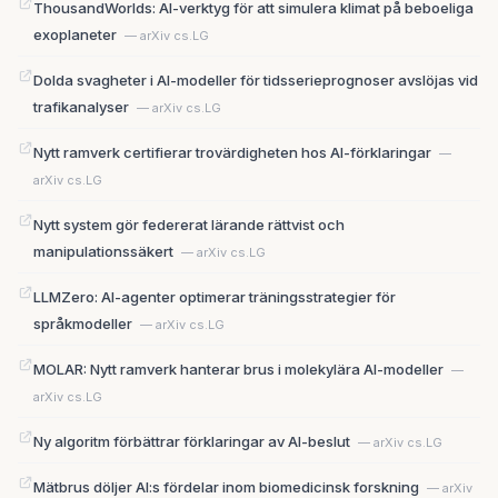
ThousandWorlds: AI-verktyg för att simulera klimat på beboeliga
exoplaneter
— arXiv cs.LG
Dolda svagheter i AI-modeller för tidsserieprognoser avslöjas vid
trafikanalyser
— arXiv cs.LG
Nytt ramverk certifierar trovärdigheten hos AI-förklaringar
—
arXiv cs.LG
Nytt system gör federerat lärande rättvist och
manipulationssäkert
— arXiv cs.LG
LLMZero: AI-agenter optimerar träningsstrategier för
språkmodeller
— arXiv cs.LG
MOLAR: Nytt ramverk hanterar brus i molekylära AI-modeller
—
arXiv cs.LG
Ny algoritm förbättrar förklaringar av AI-beslut
— arXiv cs.LG
Mätbrus döljer AI:s fördelar inom biomedicinsk forskning
— arXiv