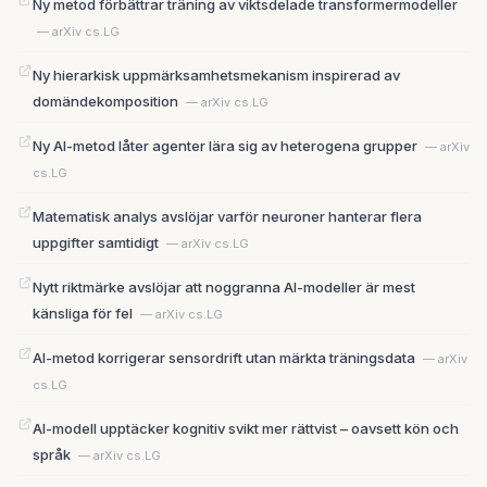
Ny metod förbättrar träning av viktsdelade transformermodeller
— arXiv cs.LG
Ny hierarkisk uppmärksamhetsmekanism inspirerad av
domändekomposition
— arXiv cs.LG
Ny AI-metod låter agenter lära sig av heterogena grupper
— arXiv
cs.LG
Matematisk analys avslöjar varför neuroner hanterar flera
uppgifter samtidigt
— arXiv cs.LG
Nytt riktmärke avslöjar att noggranna AI-modeller är mest
känsliga för fel
— arXiv cs.LG
AI-metod korrigerar sensordrift utan märkta träningsdata
— arXiv
cs.LG
AI-modell upptäcker kognitiv svikt mer rättvist – oavsett kön och
språk
— arXiv cs.LG