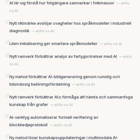
AI lär sig förstå hur fotgängare samverkar i folkmassor
— arXiv
cs.AI
Nytt riktmärke avslöjar svagheter hos språkmodeller i industriell
diagnostik
— arXiv cs.AI
Liten initialisering ger smartare språkmodeller
— arXiv cs.AI
Nytt ramverk förbättrar analys av fartygsrörelser med AI
— arXiv
cs.AI
Ny metod förbättrar AI-bildgenerering genom rumslig och
tidsmässig belöningsfördelning
— arXiv cs.AI
Nytt ramverk förbättrar AI:s förmåga att hämta och sammanfoga
kunskap från grafer
— arXiv cs.AI
AI-verktyg automatiserar formell verifiering av
blockkedjeprotokoll
— arXiv cs.AI
Ny metod löser kunskapsuppdateringar i multimodala AI-