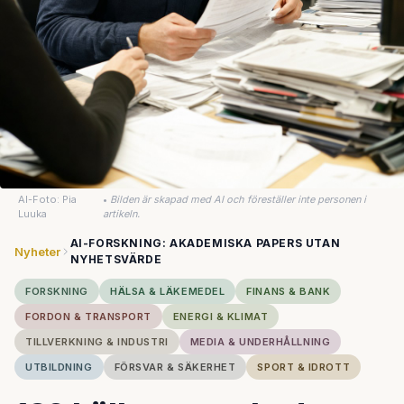
AI-Foto: Pia
•
Bilden är skapad med AI och föreställer inte personen i
Luuka
artikeln.
AI-FORSKNING: AKADEMISKA PAPERS UTAN
Nyheter
NYHETSVÄRDE
FORSKNING
HÄLSA & LÄKEMEDEL
FINANS & BANK
FORDON & TRANSPORT
ENERGI & KLIMAT
TILLVERKNING & INDUSTRI
MEDIA & UNDERHÅLLNING
UTBILDNING
FÖRSVAR & SÄKERHET
SPORT & IDROTT