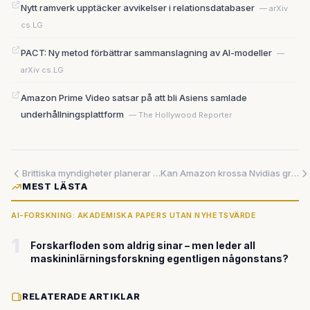
Nytt ramverk upptäcker avvikelser i relationsdatabaser
— arXiv
cs.LG
PACT: Ny metod förbättrar sammanslagning av AI-modeller
—
arXiv cs.LG
Amazon Prime Video satsar på att bli Asiens samlade
underhållningsplattform
— The Hollywood Reporter
Brittiska myndigheter planerar AI-ålderstestning – läckt dokument avslöjar kända brister som kan mista barn för vuxna
Kan Amazon krossa Nvidias grepp om AI-marknaden?
MEST LÄSTA
AI-FORSKNING: AKADEMISKA PAPERS UTAN NYHETSVÄRDE
1
Forskarfloden som aldrig sinar – men leder all
maskininlärningsforskning egentligen någonstans?
RELATERADE ARTIKLAR