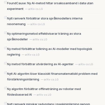
FoundCause: Ny AI-metod hittar orsakssamband i data utan
experiment
— arXiv cs.LG
Nytt ramverk förbättrar stora språkmodellers interna
resonemang
— arXiv cs.LG
Ny optimeringsmetod effektiviserar träning av stora
språkmodeller
— arXiv cs.LG
Ny metod förbättrar tolkning av AI-modeller med topologisk
reglering
— arXiv cs.LG
Ny metod förbättrar utvärdering av AI-agenter
— arXiv cs.LG
Nytt AI-algoritm löser klassiskt finansmatematiskt problem med
förstärkningsinlärning
— arXiv cs.LG
Ny algoritm förbättrar offlineträning av robotar med
flödesbaserad AI
— arXiv cs.LG
Nytt ramverk minskar redundans i maskininlärning genom