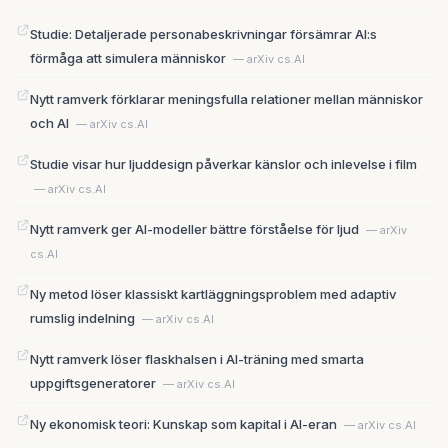
Studie: Detaljerade personabeskrivningar försämrar AI:s
förmåga att simulera människor
— arXiv cs.AI
Nytt ramverk förklarar meningsfulla relationer mellan människor
och AI
— arXiv cs.AI
Studie visar hur ljuddesign påverkar känslor och inlevelse i film
— arXiv cs.AI
Nytt ramverk ger AI-modeller bättre förståelse för ljud
— arXiv
cs.AI
Ny metod löser klassiskt kartläggningsproblem med adaptiv
rumslig indelning
— arXiv cs.AI
Nytt ramverk löser flaskhalsen i AI-träning med smarta
uppgiftsgeneratorer
— arXiv cs.AI
Ny ekonomisk teori: Kunskap som kapital i AI-eran
— arXiv cs.AI