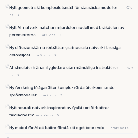
Nytt geometriskt komplexitetsmått för statistiska modeller
— arXiv
cs.LG
Nytt AI-nätverk matchar miljardstor modell med bråkdelen av
parametrarna
— arXiv cs.LG
Ny diffusionskärna förbättrar grafneurala nätverk i brusiga
datamiljöer
— arXiv cs.LG
AI-simulator tränar flygledare utan mänskliga instruktörer
— arXiv
cs.LG
Ny forskning ifrågasätter komplexvärda återkommande
språkmodeller
— arXiv cs.LG
Nytt neuralt nätverk inspirerat av fysikteori förbättrar
feldiagnostik
— arXiv cs.LG
Ny metod får AI att bättre förstå sitt eget beteende
— arXiv cs.LG