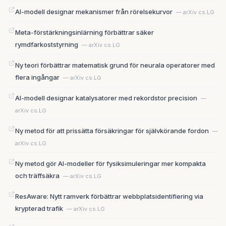
AI-modell designar mekanismer från rörelsekurvor
— arXiv cs.LG
Meta-förstärkningsinlärning förbättrar säker
rymdfarkoststyrning
— arXiv cs.LG
Ny teori förbättrar matematisk grund för neurala operatorer med
flera ingångar
— arXiv cs.LG
AI-modell designar katalysatorer med rekordstor precision
—
arXiv cs.LG
Ny metod för att prissätta försäkringar för självkörande fordon
—
arXiv cs.LG
Ny metod gör AI-modeller för fysiksimuleringar mer kompakta
och träffsäkra
— arXiv cs.LG
ResAware: Nytt ramverk förbättrar webbplatsidentifiering via
krypterad trafik
— arXiv cs.LG