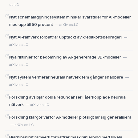
cs.LG
Nytt schemaläggningssystem minskar svarstider för AI-modeller
med upp till 50 procent
— arXiv cs.LG
Nytt AI-ramverk förbättrar upptäckt av kreditkortsbedrägeri
—
arXiv cs.LG
Nya riktlinjer för bedömning av AI-genererade 3D-modeller
—
arXiv cs.LG
Nytt system verifierar neurala nätverk fem gånger snabbare
—
arXiv cs.LG
Forskning avslöjar dolda redundanser i återkopplade neurala
nätverk
— arXiv cs.LG
Forskning klargör varför AI-modeller plötsligt lär sig generalisera
— arXiv cs.LG
Hjärninspirat ramverk förbättrar maskininlärning med lokala