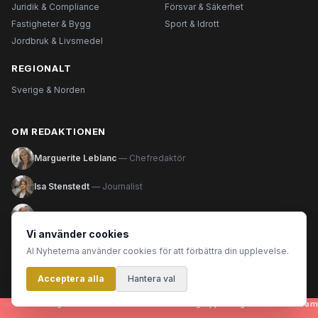
Juridik & Compliance
Försvar & Säkerhet
Fastigheter & Bygg
Sport & Idrott
Jordbruk & Livsmedel
REGIONALT
Sverige & Norden
OM REDAKTIONEN
Marguerite Leblanc
— Chefredaktör
Isa Stenstedt
— Journalist
Dorian Lavol
— Journalist
Vi använder cookies
Pia Luuka
— Fotograf
AI Nyheterna använder cookies för att förbättra din upplevelse.
Acceptera alla
Hantera val
Läs mer om redaktionen →
, rubriker - genereras helt automatiskt av en grupp AI-agenter som tillsammans 