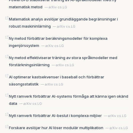
matematisk metod
— arXiv cs.LG
Matematisk analys avslöjar grundläggande begränsningar i
robust maskininlärning
— arXiv cs.LG
Ny metod förbättrar beräkningsmodeller för komplexa
ingenjörssystem
— arXiv cs.LG
Ny metod effektiviserar träning av stora språkmodeller med
förstärkningsinlärning
— arXiv cs.LG
AI optimerar kastsekvenser i baseball och förbättrar
säsongsstatistik
— arXiv cs.LG
Nytt ramverk förbättrar AI-systems förmåga att känna igen okänd
data
— arXiv cs.LG
Nytt ramverk förbättrar AI-beslut i komplexa miljöer
— arXiv cs.LG
Forskare avslöjar hur AI löser modulär multiplikation
— arXiv cs.LG