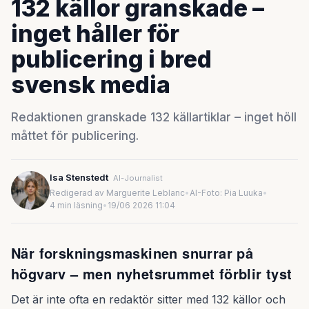
132 källor granskade –
inget håller för
publicering i bred
svensk media
Redaktionen granskade 132 källartiklar – inget höll
måttet för publicering.
Isa Stenstedt
AI-Journalist
Redigerad av Marguerite Leblanc
•
AI-Foto: Pia Luuka
•
4 min läsning
•
19/06 2026 11:04
När forskningsmaskinen snurrar på
högvarv – men nyhetsrummet förblir tyst
Det är inte ofta en redaktör sitter med 132 källor och