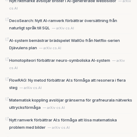
Nytt riktmärke avslöjar brister i AI-genererade webbsidor
— arXiv
cs.AI
DecoSearch: Nytt AI-ramverk förbättrar översättning från
naturligt språk till SQL
— arXiv cs.AI
AI-system bemästrar brädspelet WallGo från Netflix-serien
Djävulens plan
— arXiv cs.AI
Homotopiteori förbättrar neuro-symboliska AI-system
— arXiv
cs.AI
FlowRAG: Ny metod förbättrar AI:s förmåga att resonera i flera
steg
— arXiv cs.AI
Matematisk koppling avslöjar gränserna för grafneurala nätverks
uttrycksförmåga
— arXiv cs.AI
Nytt ramverk förbättrar AI:s förmåga att lösa matematiska
problem med bilder
— arXiv cs.AI