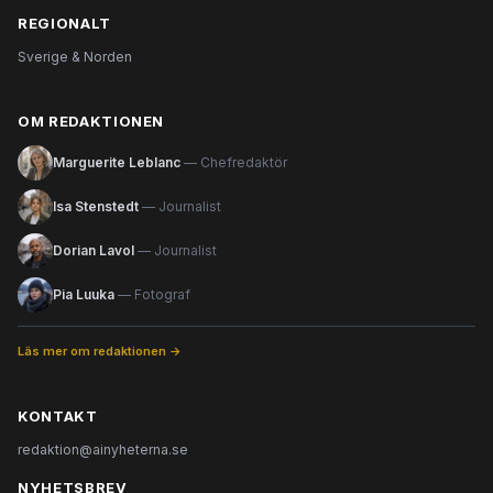
REGIONALT
Sverige & Norden
OM REDAKTIONEN
Marguerite Leblanc
— Chefredaktör
Isa Stenstedt
— Journalist
Dorian Lavol
— Journalist
Pia Luuka
— Fotograf
Läs mer om redaktionen →
KONTAKT
redaktion@ainyheterna.se
NYHETSBREV