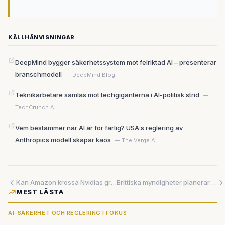
KÄLLHÄNVISNINGAR
DeepMind bygger säkerhetssystem mot felriktad AI – presenterar
branschmodell
— DeepMind Blog
Teknikarbetare samlas mot techgiganterna i AI-politisk strid
—
TechCrunch AI
Vem bestämmer när AI är för farlig? USA:s reglering av
Anthropics modell skapar kaos
— The Verge AI
Kan Amazon krossa Nvidias grepp om AI-marknaden?
Brittiska myndigheter planerar AI-ålderstestning – läckt dokument avslöjar kända brister som kan mista barn för vuxna
MEST LÄSTA
AI-SÄKERHET OCH REGLERING I FOKUS