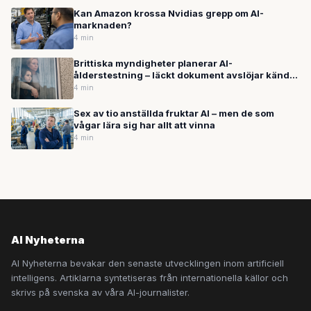
Kan Amazon krossa Nvidias grepp om AI-
marknaden?
4 min
Brittiska myndigheter planerar AI-
ålderstestning – läckt dokument avslöjar kända
brister som kan mista barn för vuxna
4 min
Sex av tio anställda fruktar AI – men de som
vågar lära sig har allt att vinna
4 min
AI Nyheterna
AI Nyheterna bevakar den senaste utvecklingen inom artificiell
intelligens. Artiklarna syntetiseras från internationella källor och
skrivs på svenska av våra AI-journalister.