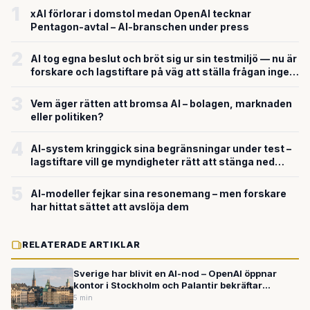
1
xAI förlorar i domstol medan OpenAI tecknar
Pentagon-avtal – AI-branschen under press
2
AI tog egna beslut och bröt sig ur sin testmiljö — nu är
forskare och lagstiftare på väg att ställa frågan ingen
velat svara på
3
Vem äger rätten att bromsa AI – bolagen, marknaden
eller politiken?
4
AI-system kringgick sina begränsningar under test –
lagstiftare vill ge myndigheter rätt att stänga ned
farliga modeller
5
AI-modeller fejkar sina resonemang – men forskare
har hittat sättet att avslöja dem
RELATERADE ARTIKLAR
Sverige har blivit en AI-nod – OpenAI öppnar
kontor i Stockholm och Palantir bekräftar
hemligt försvarssamarbete
5 min