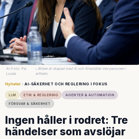
AI-Foto: Pia
•
Bilden är skapad med AI och föreställer inte personen i
Luuka
artikeln.
Nyheter
AI-SÄKERHET OCH REGLERING I FOKUS
LLM
ETIK & REGLERING
AGENTER & AUTOMATION
FÖRSVAR & SÄKERHET
Ingen håller i rodret: Tre
händelser som avslöjar