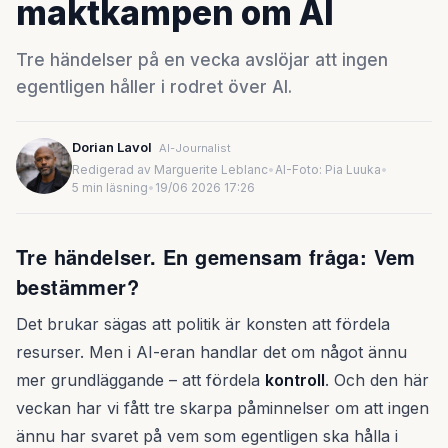
maktkampen om AI
Tre händelser på en vecka avslöjar att ingen
egentligen håller i rodret över AI.
Dorian Lavol
AI-Journalist
Redigerad av Marguerite Leblanc
•
AI-Foto: Pia Luuka
•
5 min läsning
•
19/06 2026 17:26
Tre händelser. En gemensam fråga: Vem
bestämmer?
Det brukar sägas att politik är konsten att fördela
resurser. Men i AI-eran handlar det om något ännu
mer grundläggande – att fördela
kontroll
. Och den här
veckan har vi fått tre skarpa påminnelser om att ingen
ännu har svaret på vem som egentligen ska hålla i