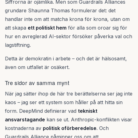
Siffrorna är ojämlika. Men som Guardrails Alliances
grundare Shaunna Thomas formulerar det: det
handlar inte om att matcha krona för krona, utan om
att skapa
ett politiskt hem
för alla som oroar sig för
hur en avreglerad AI-sektor försöker påverka val och
lagstiftning.
Detta är demokratin i arbete – och det är hälsosamt,
även om utfallet är osäkert.
Tre sidor av samma mynt
När jag sätter ihop de här tre berättelserna ser jag inte
kaos – jag ser ett system som håller på att hitta sin
form. DeepMind definierar vad
tekniskt
ansvarstagande
kan se ut. Anthropic-konflikten visar
kostnaderna av
politisk oförberedelse
. Och
Guardrails Alliance påminner oss om att