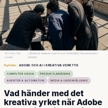
AI-Foto: Pia
•
Bilden är skapad med AI och föreställer inte personen i
Luuka
artikeln.
Nyheter
ADOBE OCH AI I KREATIVA VERKTYG
COMPUTER VISION
PRODUKTLANSERING
AGENTER & AUTOMATION
MEDIA & UNDERHÅLLNING
Vad händer med det
kreativa yrket när Adobe