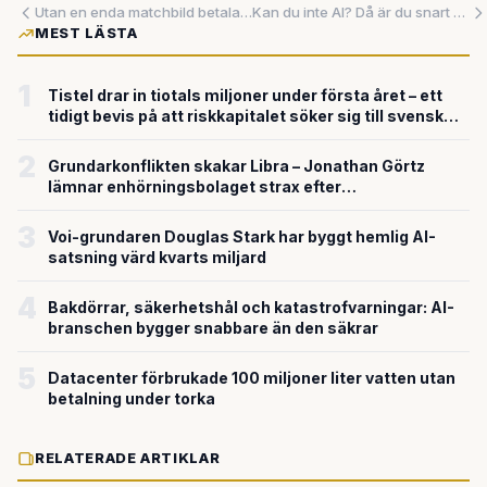
Utan en enda matchbild betalar Netflix 190 miljoner — och ritar om reglerna för vem som äger sporten
Kan du inte AI? Då är du snart omsprungen – och underbetald
MEST LÄSTA
1
Tistel drar in tiotals miljoner under första året – ett
tidigt bevis på att riskkapitalet söker sig till svensk
försvarsteknik
2
Grundarkonflikten skakar Libra – Jonathan Görtz
lämnar enhörningsbolaget strax efter
miljardvärderingen
3
Voi-grundaren Douglas Stark har byggt hemlig AI-
satsning värd kvarts miljard
4
Bakdörrar, säkerhetshål och katastrofvarningar: AI-
branschen bygger snabbare än den säkrar
5
Datacenter förbrukade 100 miljoner liter vatten utan
betalning under torka
RELATERADE ARTIKLAR