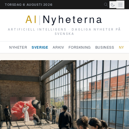
TORSDAG 6 AUGUSTI 2026
AI
|
Nyheterna
ARTIFICIELL INTELLIGENS · DAGLIGA NYHETER PÅ
SVENSKA
NYHETER
SVERIGE
ARKIV
FORSKNING
BUSINESS
NYHE