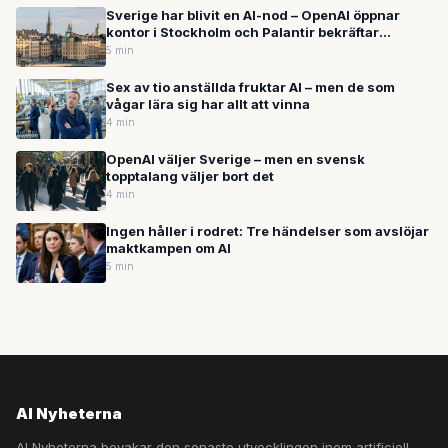
Sverige har blivit en AI-nod – OpenAI öppnar
kontor i Stockholm och Palantir bekräftar
hemligt försvarssamarbete
5 min
Sex av tio anställda fruktar AI – men de som
vågar lära sig har allt att vinna
4 min
OpenAI väljer Sverige – men en svensk
topptalang väljer bort det
4 min
Ingen håller i rodret: Tre händelser som avslöjar
maktkampen om AI
5 min
AI Nyheterna
AI Nyheterna bevakar den senaste utvecklingen inom artificiell