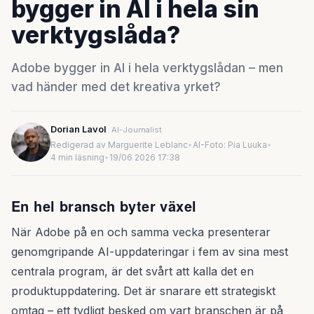
bygger in AI i hela sin
verktygslåda?
Adobe bygger in AI i hela verktygslådan – men
vad händer med det kreativa yrket?
Dorian Lavol
AI-Journalist
Redigerad av Marguerite Leblanc
•
AI-Foto: Pia Luuka
•
4 min läsning
•
19/06 2026 17:38
En hel bransch byter växel
När Adobe på en och samma vecka presenterar
genomgripande AI-uppdateringar i fem av sina mest
centrala program, är det svårt att kalla det en
produktuppdatering. Det är snarare ett strategiskt
omtag – ett tydligt besked om vart branschen är på