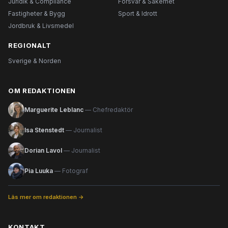
Juridik & Compliance
Försvar & Säkerhet
Fastigheter & Bygg
Sport & Idrott
Jordbruk & Livsmedel
REGIONALT
Sverige & Norden
OM REDAKTIONEN
Marguerite Leblanc
— Chefredaktör
Isa Stenstedt
— Journalist
Dorian Lavol
— Journalist
Pia Luuka
— Fotograf
Läs mer om redaktionen →
KONTAKT