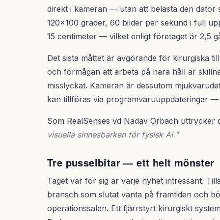
direkt i kameran — utan att belasta den dator 
120×100 grader, 60 bilder per sekund i full u
15 centimeter — vilket enligt företaget är 2,5
Det sista måttet är avgörande för kirurgiska ti
och förmågan att arbeta på nära håll är skilln
misslyckat. Kameran är dessutom mjukvarudefi
kan tillföras via programvaruuppdateringar — 
Som RealSenses vd Nadav Orbach uttrycker 
visuella sinnesbarken för fysisk AI."
Tre pusselbitar — ett helt mönster
Taget var för sig är varje nyhet intressant. Ti
bransch som slutat vänta på framtiden och bö
operationssalen. Ett fjärrstyrt kirurgiskt sys