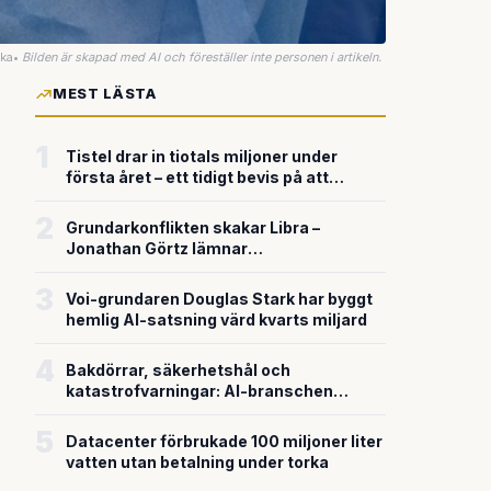
uka
•
Bilden är skapad med AI och föreställer inte personen i artikeln.
MEST LÄSTA
1
Tistel drar in tiotals miljoner under
första året – ett tidigt bevis på att
riskkapitalet söker sig till svensk
försvarsteknik
2
Grundarkonflikten skakar Libra –
Jonathan Görtz lämnar
enhörningsbolaget strax efter
miljardvärderingen
3
Voi-grundaren Douglas Stark har byggt
hemlig AI-satsning värd kvarts miljard
4
Bakdörrar, säkerhetshål och
katastrofvarningar: AI-branschen
bygger snabbare än den säkrar
5
Datacenter förbrukade 100 miljoner liter
vatten utan betalning under torka