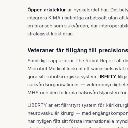
Öppen arkitektur
är nyckelordet här. Det bet
integrera KIMA i befintliga arbetssätt utan att 
en bransch som sjukvården, där interoperabilite
strategiskt klokt drag.
Veteraner får tillgång till precision
Samtidigt rapporterar The Robot Report att de
Microbot Medical tecknat ett samarbetsavtal 
göra sitt robotkirurgiska system
LIBERTY
tillg
sjukvårdsorganisationer — veteranmyndigheten
MHS och den federala hälsovårdstjänsten för
LIBERTY är ett fjärrstyrt system för kärlkirurg
neurovaskulär kirurgi — med engångskompone
har nyligen fått sitt första internationella my