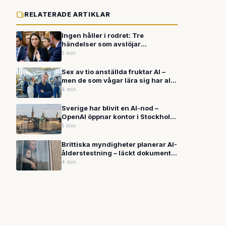
RELATERADE ARTIKLAR
Ingen håller i rodret: Tre
händelser som avslöjar
maktkampen om AI
5 min
Sex av tio anställda fruktar AI –
men de som vågar lära sig har allt
att vinna
4 min
Sverige har blivit en AI-nod –
OpenAI öppnar kontor i Stockholm
och Palantir bekräftar hemligt
5 min
försvarssamarbete
Brittiska myndigheter planerar AI-
ålderstestning – läckt dokument
avslöjar kända brister som kan
4 min
mista barn för vuxna