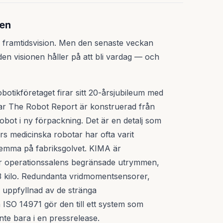
den
en framtidsvision. Men den senaste veckan
den visionen håller på att bli vardag — och
otikföretaget firar sitt 20-årsjubileum med
ar The Robot Report är konstruerad från
robot i ny förpackning. Det är en detalj som
rs medicinska robotar har ofta varit
emma på fabriksgolvet. KIMA är
ör operationssalens begränsade utrymmen,
 3 kilo. Redundanta vridmomentsensorer,
 uppfyllnad av de stränga
ISO 14971 gör den till ett system som
inte bara i en pressrelease.