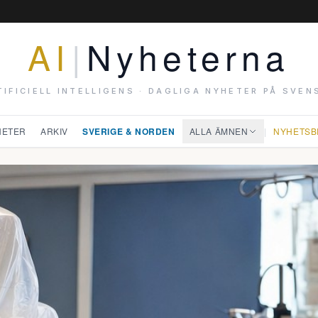
AI
|
Nyheterna
TIFICIELL INTELLIGENS · DAGLIGA NYHETER PÅ SVEN
HETER
ARKIV
SVERIGE & NORDEN
ALLA ÄMNEN
|
NYHETSB