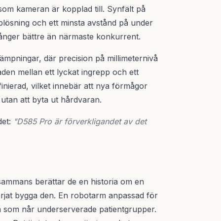
som kameran är kopplad till. Synfält på
pplösning och ett minsta avstånd på under
 gånger bättre än närmaste konkurrent.
llämpningar, där precision på millimeternivå
aden mellan ett lyckat ingrepp och ett
nierad, vilket innebär att nya förmågor
utan att byta ut hårdvaran.
det:
"D585 Pro är förverkligandet av det
llsammans berättar de en historia om en
rjat bygga den. En robotarm anpassad för
tem som når underserverade patientgrupper.