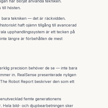
igan har börjat använda tekniken.
till hösten.
te bara tekniken — det är räckvidden.
toriskt haft ojämn tillgång till avancerad
ederala upphandlingssystem är ett tecken på
inte längre är förbehållen de mest
rklig precision behöver de se — inte bara
kommer in. RealSense presenterade nyligen
he Robot Report beskriver den som ett
genutvecklad femte generationens
. Hela bild- och djupbearbetningen sker