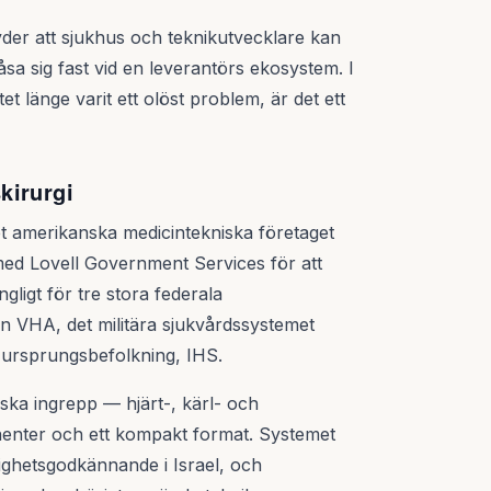
yder att sjukhus och teknikutvecklare kan
låsa sig fast vid en leverantörs ekosystem. I
t länge varit ett olöst problem, är det ett
skirurgi
t amerikanska medicintekniska företaget
med Lovell Government Services för att
ängligt för tre stora federala
 VHA, det militära sjukvårdssystemet
 ursprungsbefolkning, IHS.
iska ingrepp — hjärt-, kärl- och
nter och ett kompakt format. Systemet
ndighetsgodkännande i Israel, och