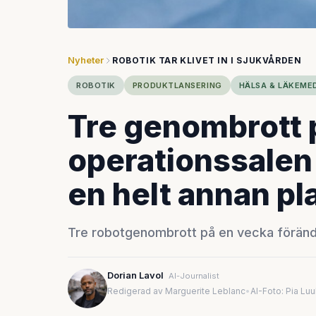
Nyheter
ROBOTIK TAR KLIVET IN I SJUKVÅRDEN
ROBOTIK
PRODUKTLANSERING
HÄLSA & LÄKEME
Tre genombrott 
operationssalen h
en helt annan pl
Tre robotgenombrott på en vecka förändra
Dorian Lavol
AI-Journalist
Redigerad av Marguerite Leblanc
•
AI-Foto: Pia Lu