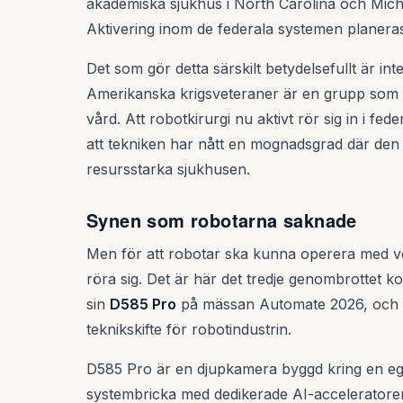
akademiska sjukhus i North Carolina och Mich
Aktivering inom de federala systemen planeras 
Det som gör detta särskilt betydelsefullt är in
Amerikanska krigsveteraner är en grupp som his
vård. Att robotkirurgi nu aktivt rör sig in i f
att tekniken har nått en mognadsgrad där den 
resursstarka sjukhusen.
Synen som robotarna saknade
Men för att robotar ska kunna operera med ve
röra sig. Det är här det tredje genombrottet 
sin
D585 Pro
på mässan Automate 2026, och T
teknikskifte för robotindustrin.
D585 Pro är en djupkamera byggd kring en e
systembricka med dedikerade AI-acceleratorer