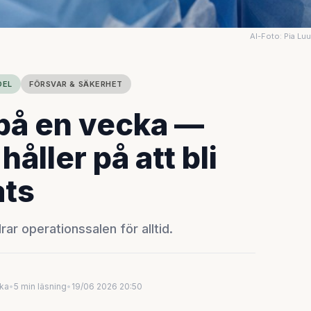
AI-Foto: Pia Lu
DEL
FÖRSVAR & SÄKERHET
på en vecka —
åller på att bli
ats
r operationssalen för alltid.
uka
•
5 min läsning
•
19/06 2026 20:50