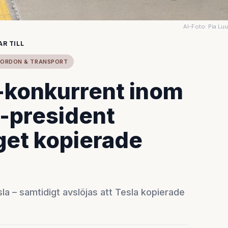
AI-Foto: Pia Lu
R TILL
FORDON & TRANSPORT
D-konkurrent inom
x-president
aget kopierade
sla – samtidigt avslöjas att Tesla kopierade