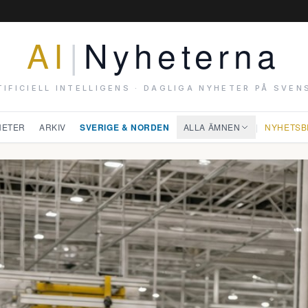
AI
|
Nyheterna
TIFICIELL INTELLIGENS · DAGLIGA NYHETER PÅ SVEN
HETER
ARKIV
SVERIGE & NORDEN
ALLA ÄMNEN
|
NYHETSB