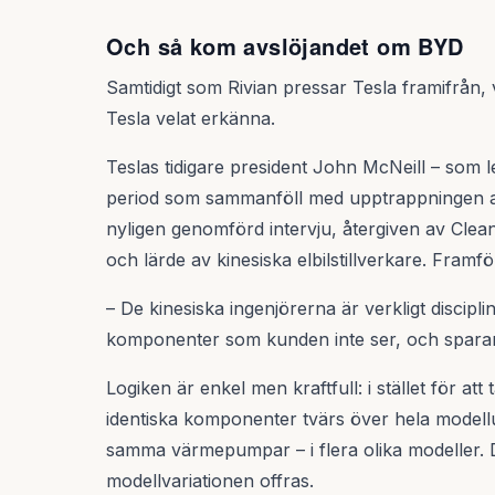
Och så kom avslöjandet om BYD
Samtidigt som Rivian pressar Tesla framifrån, 
Tesla velat erkänna.
Teslas tidigare president John McNeill – som 
period som sammanföll med upptrappningen av
nyligen genomförd intervju, återgiven av Clea
och lärde av kinesiska elbilstillverkare. Framfö
– De kinesiska ingenjörerna är verkligt discipl
komponenter som kunden inte ser, och sparar
Logiken är enkel men kraftfull: i stället för att
identiska komponenter tvärs över hela model
samma värmepumpar – i flera olika modeller. Det
modellvariationen offras.