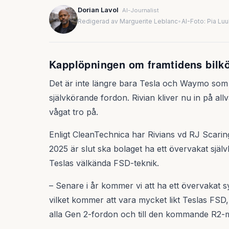
Dorian Lavol
AI-Journalist
Redigerad av Marguerite Leblanc
•
AI-Foto: Pia Lu
Kapplöpningen om framtidens bilkör
Det är inte längre bara Tesla och Waymo som s
självkörande fordon. Rivian kliver nu in på all
vågat tro på.
Enligt CleanTechnica har Rivians vd RJ Scaring
2025 är slut ska bolaget ha ett övervakat sj
Teslas välkända FSD-teknik.
– Senare i år kommer vi att ha ett övervakat s
vilket kommer att vara mycket likt Teslas FSD, 
alla Gen 2-fordon och till den kommande R2-