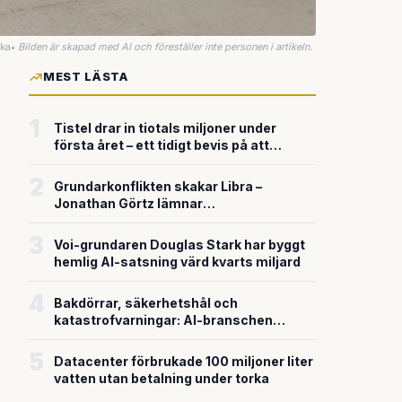
uka
•
Bilden är skapad med AI och föreställer inte personen i artikeln.
MEST LÄSTA
1
Tistel drar in tiotals miljoner under
första året – ett tidigt bevis på att
riskkapitalet söker sig till svensk
försvarsteknik
2
Grundarkonflikten skakar Libra –
Jonathan Görtz lämnar
enhörningsbolaget strax efter
miljardvärderingen
3
Voi-grundaren Douglas Stark har byggt
hemlig AI-satsning värd kvarts miljard
4
Bakdörrar, säkerhetshål och
katastrofvarningar: AI-branschen
bygger snabbare än den säkrar
5
Datacenter förbrukade 100 miljoner liter
vatten utan betalning under torka