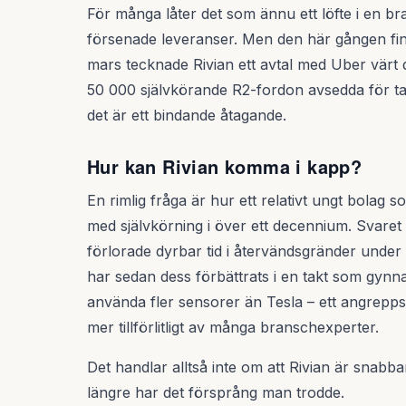
För många låter det som ännu ett löfte i en b
försenade leveranser. Men den här gången fin
mars tecknade Rivian ett avtal med Uber värt d
50 000 självkörande R2-fordon avsedda för taxi
det är ett bindande åtagande.
Hur kan Rivian komma i kapp?
En rimlig fråga är hur ett relativt ungt bolag
med självkörning i över ett decennium. Svaret 
förlorade dyrbar tid i återvändsgränder under 
har sedan dess förbättrats i en takt som gynn
använda fler sensorer än Tesla – ett angrep
mer tillförlitligt av många branschexperter.
Det handlar alltså inte om att Rivian är snabba
längre har det försprång man trodde.