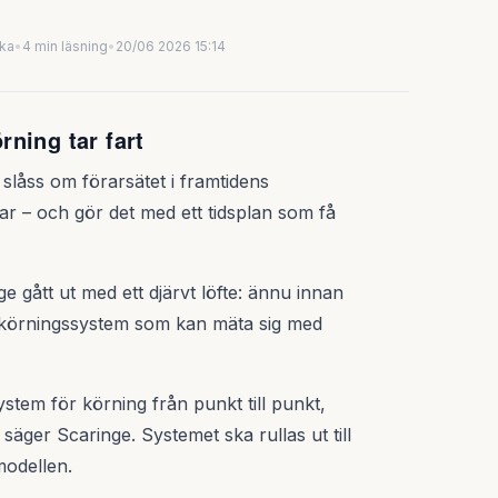
uka
•
4 min läsning
•
20/06 2026 15:14
ning tar fart
låss om förarsätet i framtidens
var – och gör det med ett tidsplan som få
e gått ut med ett djärvt löfte: ännu innan
älvkörningssystem som kan mäta sig med
ystem för körning från punkt till punkt,
säger Scaringe. Systemet ska rullas ut till
modellen.