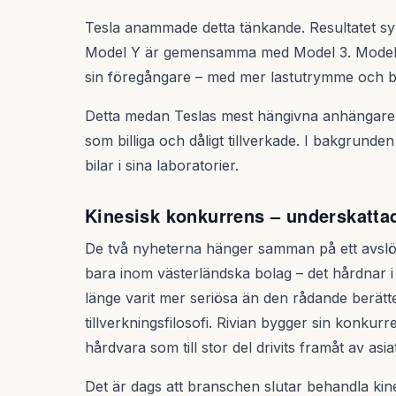
Tesla anammade detta tänkande. Resultatet syns
Model Y är gemensamma med Model 3. Model Y
sin föregångare – med mer lastutrymme och bak
Detta medan Teslas mest hängivna anhängare o
som billiga och dåligt tillverkade. I bakgrund
bilar i sina laboratorier.
Kinesisk konkurrens – underskattad
De två nyheterna hänger samman på ett avslöj
bara inom västerländska bolag – det hårdnar i
länge varit mer seriösa än den rådande berättel
tillverkningsfilosofi. Rivian bygger sin konkur
hårdvara som till stor del drivits framåt av asia
Det är dags att branschen slutar behandla ki