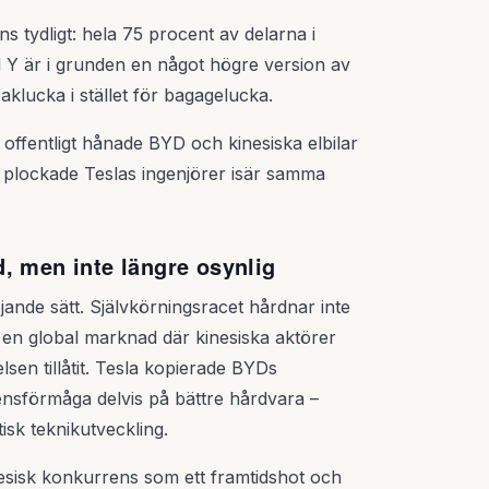
 tydligt: hela 75 procent av delarna i
 är i grunden en något högre version av
lucka i stället för bagagelucka.
ffentligt hånade BYD och kinesiska elbilar
en plockade Teslas ingenjörer isär samma
, men inte längre osynlig
ande sätt. Självkörningsracet hårdnar inte
 en global marknad där kinesiska aktörer
sen tillåtit. Tesla kopierade BYDs
rensförmåga delvis på bättre hårdvara –
tisk teknikutveckling.
nesisk konkurrens som ett framtidshot och