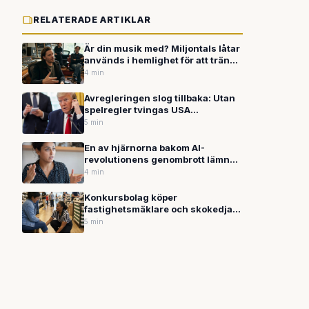
RELATERADE ARTIKLAR
Är din musik med? Miljontals låtar
används i hemlighet för att träna
AI – nu kan du söka själv
4 min
Avregleringen slog tillbaka: Utan
spelregler tvingas USA
improvisera sin AI-politik
5 min
En av hjärnorna bakom AI-
revolutionens genombrott lämnar
Google – för OpenAI
4 min
Konkursbolag köper
fastighetsmäklare och skokedja
byter namn – detaljhandeln söker
5 min
ny identitet