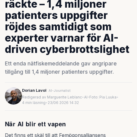
räckte – 1,4 miljoner
patienters uppgifter
röjdes samtidigt som
experter varnar för AI-
driven cyberbrottslighet
Ett enda nätfiskemeddelande gav angripare
tillgång till 1,4 miljoner patienters uppgifter.
Dorian Lavol
AI-Journalist
Redigerad av Marguerite Leblanc
•
AI-Foto: Pia Luuka
•
4 min läsning
•
23/06 2026 14:32
När AI blir ett vapen
Det finns ett skäl till att Femögonsalliansens