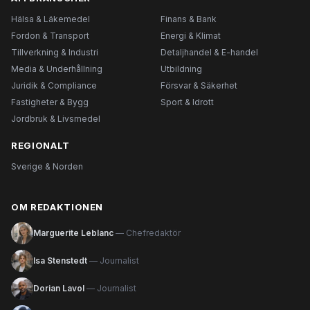
Hälsa & Läkemedel
Finans & Bank
Fordon & Transport
Energi & Klimat
Tillverkning & Industri
Detaljhandel & E-handel
Media & Underhållning
Utbildning
Juridik & Compliance
Försvar & Säkerhet
Fastigheter & Bygg
Sport & Idrott
Jordbruk & Livsmedel
REGIONALT
Sverige & Norden
OM REDAKTIONEN
Marguerite Leblanc
— Chefredaktör
Isa Stenstedt
— Journalist
Dorian Lavol
— Journalist