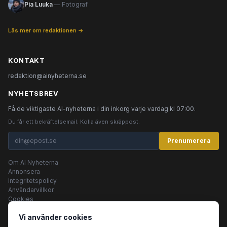
Pia Luuka
— Fotograf
Läs mer om redaktionen →
KONTAKT
redaktion@ainyheterna.se
NYHETSBREV
Få de viktigaste AI-nyheterna i din inkorg varje vardag kl 07:00.
Du får ett bekräftelsemail. Kolla även skräppost.
Prenumerera
Om AI Nyheterna
Annonsera
Integritetspolicy
Användarvillkor
Cookies
Vi använder cookies