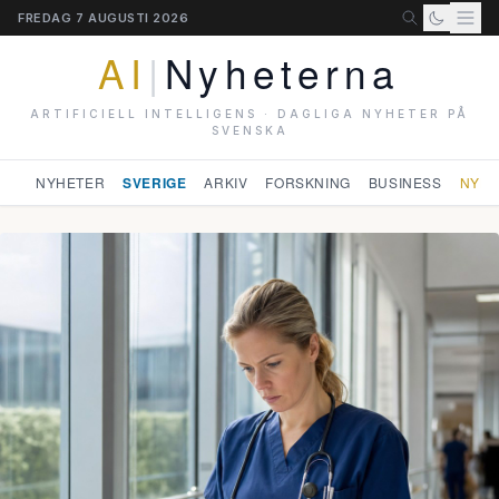
FREDAG 7 AUGUSTI 2026
AI
|
Nyheterna
ARTIFICIELL INTELLIGENS · DAGLIGA NYHETER PÅ
SVENSKA
NYHETER
SVERIGE
ARKIV
FORSKNING
BUSINESS
NYHE