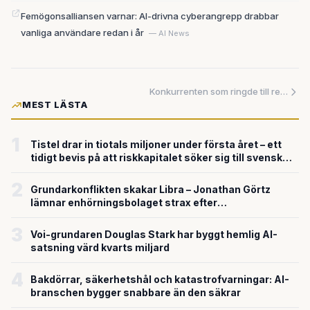
Femögonsalliansen varnar: AI-drivna cyberangrepp drabbar
vanliga användare redan i år
— AI News
Konkurrenten som ringde till regeringen — och fick rivalen att dra tillbaka sina modeller
MEST LÄSTA
1
Tistel drar in tiotals miljoner under första året – ett
tidigt bevis på att riskkapitalet söker sig till svensk
försvarsteknik
2
Grundarkonflikten skakar Libra – Jonathan Görtz
lämnar enhörningsbolaget strax efter
miljardvärderingen
3
Voi-grundaren Douglas Stark har byggt hemlig AI-
satsning värd kvarts miljard
4
Bakdörrar, säkerhetshål och katastrofvarningar: AI-
branschen bygger snabbare än den säkrar