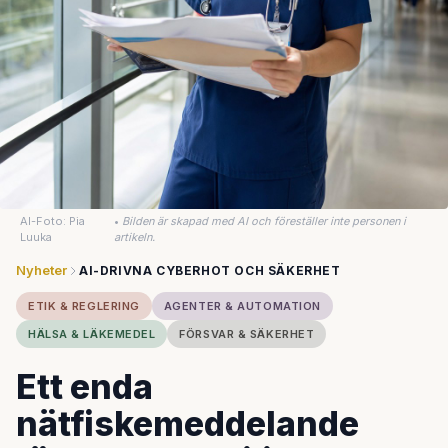
AI-Foto: Pia
•
Bilden är skapad med AI och föreställer inte personen i
Luuka
artikeln.
Nyheter
AI-DRIVNA CYBERHOT OCH SÄKERHET
ETIK & REGLERING
AGENTER & AUTOMATION
HÄLSA & LÄKEMEDEL
FÖRSVAR & SÄKERHET
Ett enda
nätfiskemeddelande