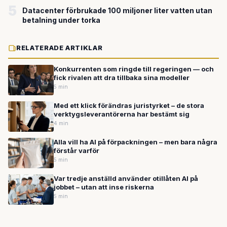
5
Datacenter förbrukade 100 miljoner liter vatten utan
betalning under torka
RELATERADE ARTIKLAR
Konkurrenten som ringde till regeringen — och
fick rivalen att dra tillbaka sina modeller
5 min
Med ett klick förändras juristyrket – de stora
verktygsleverantörerna har bestämt sig
4 min
Alla vill ha AI på förpackningen – men bara några
förstår varför
5 min
Var tredje anställd använder otillåten AI på
jobbet – utan att inse riskerna
5 min