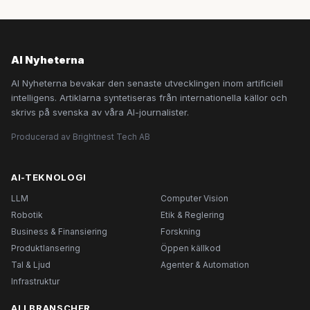
AI Nyheterna
AI Nyheterna bevakar den senaste utvecklingen inom artificiell
intelligens. Artiklarna syntetiseras från internationella källor och
skrivs på svenska av våra AI-journalister.
Producerad av Brightnest Tech AB
AI-TEKNOLOGI
LLM
Computer Vision
Robotik
Etik & Reglering
Business & Finansiering
Forskning
Produktlansering
Öppen källkod
Tal & Ljud
Agenter & Automation
Infrastruktur
AI I BRANSCHER