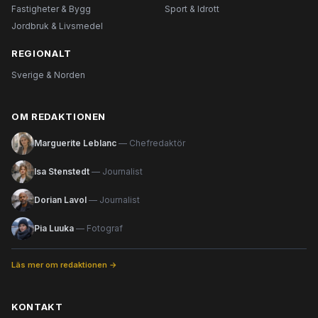
Fastigheter & Bygg
Sport & Idrott
Jordbruk & Livsmedel
REGIONALT
Sverige & Norden
OM REDAKTIONEN
Marguerite Leblanc
— Chefredaktör
Isa Stenstedt
— Journalist
Dorian Lavol
— Journalist
Pia Luuka
— Fotograf
Läs mer om redaktionen →
KONTAKT