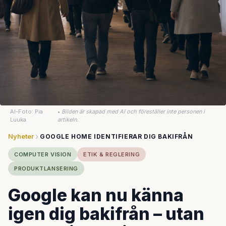
AI-Foto: Pia
•
Bilden är skapad med AI och föreställer inte personen i
Luuka
artikeln.
Nyheter
GOOGLE HOME IDENTIFIERAR DIG BAKIFRÅN
COMPUTER VISION
ETIK & REGLERING
PRODUKTLANSERING
Google kan nu känna
igen dig bakifrån – utan