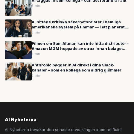
AI taggas in som kollega – och det förändrar allt
5 min
AI hittade kritiska säkerhetsbrister i hemliga
amerikanska system på timmar — i ett planerat
test
5 min
Filmen om Sam Altman kan inte hitta distributör –
Amazon MGM hoppade av strax innan bolaget
investerade 50 miljarder i OpenAI
5 min
Anthropic bygger in AI direkt i dina Slack-
kanaler – som en kollega som aldrig glömmer
5 min
AI Nyheterna
AI Nyheterna bevakar den senaste utvecklingen inom artificiell