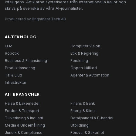
intelligens. Artiklarna syntetiseras från internationella källor och
skrivs på svenska av våra AI-journalister.
Producerad av Brightnest Tech AB
AI-TEKNOLOGI
LLM
Computer Vision
Robotik
Etik & Reglering
Business & Finansiering
Forskning
Produktlansering
Öppen källkod
Tal & Ljud
Agenter & Automation
Infrastruktur
AI I BRANSCHER
Hälsa & Läkemedel
Finans & Bank
Fordon & Transport
Energi & Klimat
Tillverkning & Industri
Detaljhandel & E-handel
Media & Underhållning
Utbildning
Juridik & Compliance
Försvar & Säkerhet