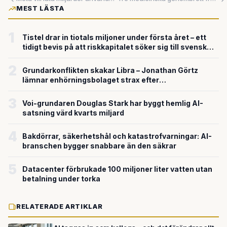
MEST LÄSTA
1
Tistel drar in tiotals miljoner under första året – ett
tidigt bevis på att riskkapitalet söker sig till svensk
försvarsteknik
2
Grundarkonflikten skakar Libra – Jonathan Görtz
lämnar enhörningsbolaget strax efter
miljardvärderingen
3
Voi-grundaren Douglas Stark har byggt hemlig AI-
satsning värd kvarts miljard
4
Bakdörrar, säkerhetshål och katastrofvarningar: AI-
branschen bygger snabbare än den säkrar
5
Datacenter förbrukade 100 miljoner liter vatten utan
betalning under torka
RELATERADE ARTIKLAR