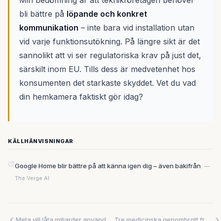
Min bedömning är att teknikföretagen behöver
bli bättre på
löpande och konkret
kommunikation
– inte bara vid installation utan
vid varje funktionsutökning. På längre sikt är det
sannolikt att vi ser regulatoriska krav på just det,
särskilt inom EU. Tills dess är medvetenhet hos
konsumenten det starkaste skyddet. Vet du vad
din hemkamera faktiskt gör idag?
KÄLLHÄNVISNINGAR
Google Home blir bättre på att känna igen dig – även bakifrån
—
The Verge AI
Meta vill låta miljarder användare satsa på framtiden – och kan skaka om en hel bransch
Tre medicinska genombrott från MIT på en enda dag – och de berättar tillsammans något större om vart tekniken är på väg