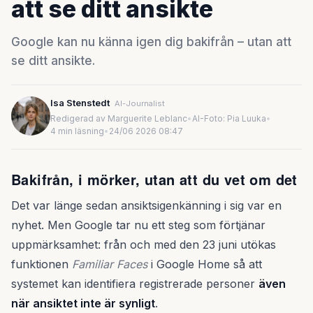
att se ditt ansikte
Google kan nu känna igen dig bakifrån – utan att
se ditt ansikte.
Isa Stenstedt
AI-Journalist
Redigerad av Marguerite Leblanc
•
AI-Foto: Pia Luuka
•
4 min läsning
•
24/06 2026 08:47
Bakifrån, i mörker, utan att du vet om det
Det var länge sedan ansiktsigenkänning i sig var en
nyhet. Men Google tar nu ett steg som förtjänar
uppmärksamhet: från och med den 23 juni utökas
funktionen
Familiar Faces
i Google Home så att
systemet kan identifiera registrerade personer
även
när ansiktet inte är synligt
.