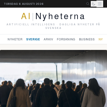
TORSDAG 6 AUGUSTI 2026
AI
|
Nyheterna
ARTIFICIELL INTELLIGENS · DAGLIGA NYHETER PÅ
SVENSKA
NYHETER
SVERIGE
ARKIV
FORSKNING
BUSINESS
NYHE