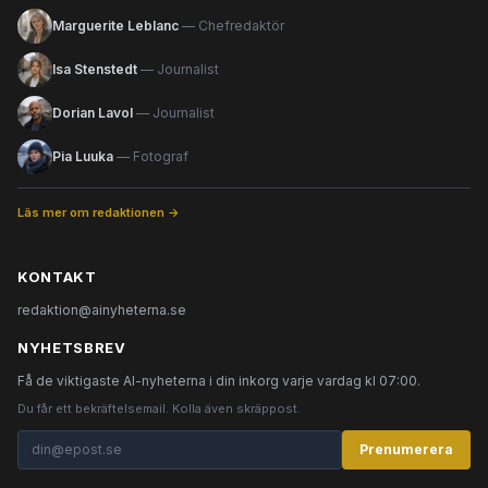
Marguerite Leblanc
— Chefredaktör
Isa Stenstedt
— Journalist
Dorian Lavol
— Journalist
Pia Luuka
— Fotograf
Läs mer om redaktionen →
KONTAKT
redaktion@ainyheterna.se
NYHETSBREV
Få de viktigaste AI-nyheterna i din inkorg varje vardag kl 07:00.
Du får ett bekräftelsemail. Kolla även skräppost.
Prenumerera