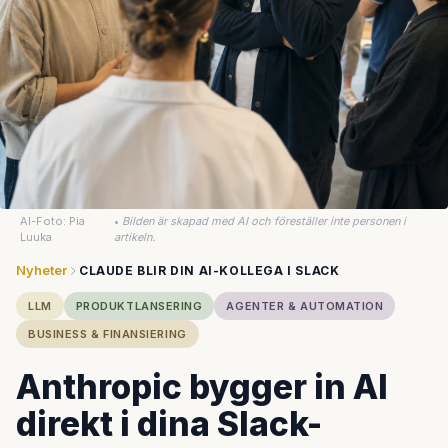
AI-Foto: Pia
•
Bilden är skapad med AI och föreställer inte personen i
Luuka
artikeln.
Nyheter
CLAUDE BLIR DIN AI-KOLLEGA I SLACK
LLM
PRODUKTLANSERING
AGENTER & AUTOMATION
BUSINESS & FINANSIERING
Anthropic bygger in AI
direkt i dina Slack-