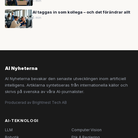
5 min
AI taggas in som kollega – och det förändrar allt
5 min
AI Nyheterna
AI Nyheterna bevakar den senaste utvecklingen inom artificiell
intelligens. Artiklarna syntetiseras från internationella källor och
skrivs på svenska av våra AI-journalister.
Producerad av Brightnest Tech AB
AI-TEKNOLOGI
LLM
Computer Vision
Robotik
Etik & Reglering