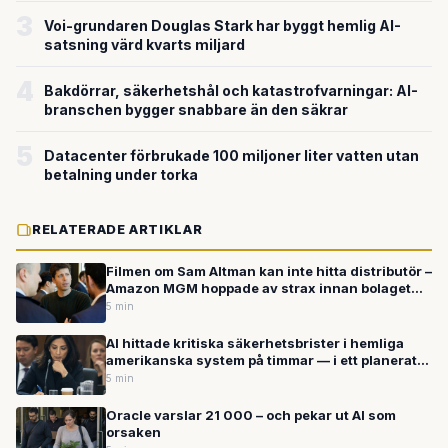
3
Voi-grundaren Douglas Stark har byggt hemlig AI-
satsning värd kvarts miljard
4
Bakdörrar, säkerhetshål och katastrofvarningar: AI-
branschen bygger snabbare än den säkrar
5
Datacenter förbrukade 100 miljoner liter vatten utan
betalning under torka
RELATERADE ARTIKLAR
Filmen om Sam Altman kan inte hitta distributör –
Amazon MGM hoppade av strax innan bolaget
investerade 50 miljarder i OpenAI
5 min
AI hittade kritiska säkerhetsbrister i hemliga
amerikanska system på timmar — i ett planerat
test
5 min
Oracle varslar 21 000 – och pekar ut AI som
orsaken