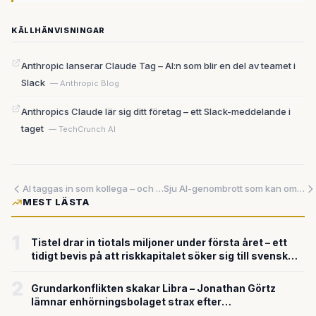
KÄLLHÄNVISNINGAR
Anthropic lanserar Claude Tag – AI:n som blir en del av teamet i
Slack
— Anthropic Blog
Anthropics Claude lär sig ditt företag – ett Slack-meddelande i
taget
— TechCrunch AI
AI taggas in som kollega – och det förändrar allt
Sju AI-genombrott som kan omvandla svensk sjukvård – men hinner vården hänga med?
MEST LÄSTA
1
Tistel drar in tiotals miljoner under första året – ett
tidigt bevis på att riskkapitalet söker sig till svensk
försvarsteknik
2
Grundarkonflikten skakar Libra – Jonathan Görtz
lämnar enhörningsbolaget strax efter
miljardvärderingen