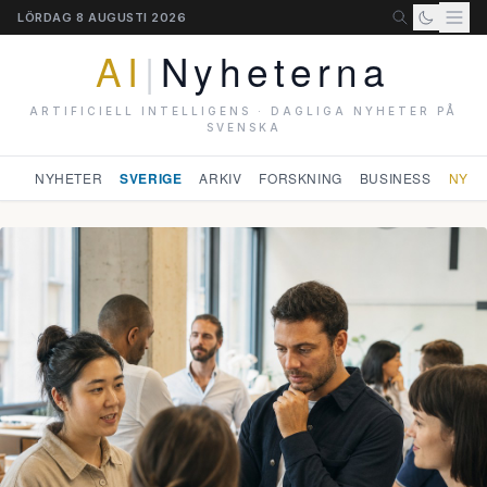
LÖRDAG 8 AUGUSTI 2026
AI
|
Nyheterna
ARTIFICIELL INTELLIGENS · DAGLIGA NYHETER PÅ
SVENSKA
NYHETER
SVERIGE
ARKIV
FORSKNING
BUSINESS
NYHE