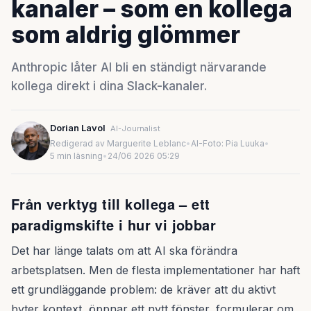
kanaler – som en kollega
som aldrig glömmer
Anthropic låter AI bli en ständigt närvarande
kollega direkt i dina Slack-kanaler.
Dorian Lavol
AI-Journalist
Redigerad av Marguerite Leblanc
•
AI-Foto: Pia Luuka
•
5 min läsning
•
24/06 2026 05:29
Från verktyg till kollega – ett
paradigmskifte i hur vi jobbar
Det har länge talats om att AI ska förändra
arbetsplatsen. Men de flesta implementationer har haft
ett grundläggande problem: de kräver att du aktivt
byter kontext, öppnar ett nytt fönster, formulerar om