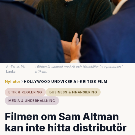
AI-Foto: Pia
•
Bilden är skapad med AI och föreställer inte personen i
Luuka
artikeln.
Nyheter
HOLLYWOOD UNDVIKER AI-KRITISK FILM
ETIK & REGLERING
BUSINESS & FINANSIERING
MEDIA & UNDERHÅLLNING
Filmen om Sam Altman
kan inte hitta distributör