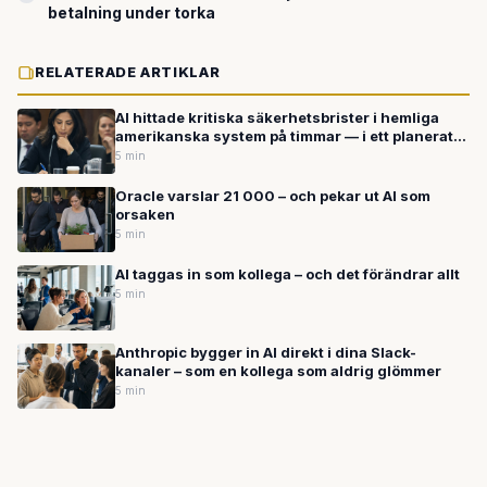
betalning under torka
RELATERADE ARTIKLAR
AI hittade kritiska säkerhetsbrister i hemliga
amerikanska system på timmar — i ett planerat
test
5 min
Oracle varslar 21 000 – och pekar ut AI som
orsaken
5 min
AI taggas in som kollega – och det förändrar allt
5 min
Anthropic bygger in AI direkt i dina Slack-
kanaler – som en kollega som aldrig glömmer
5 min