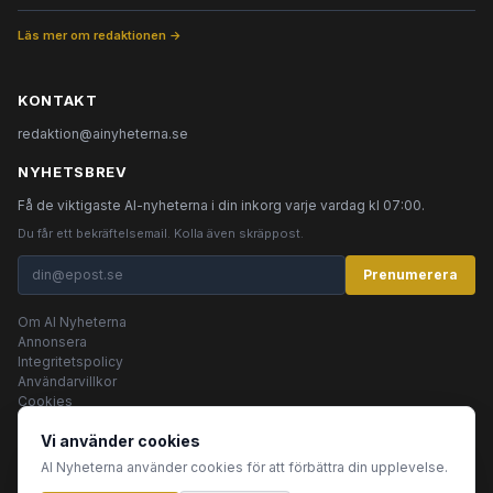
Läs mer om redaktionen →
KONTAKT
redaktion@ainyheterna.se
NYHETSBREV
Få de viktigaste AI-nyheterna i din inkorg varje vardag kl 07:00.
Du får ett bekräftelsemail. Kolla även skräppost.
Prenumerera
Om AI Nyheterna
Annonsera
Integritetspolicy
Användarvillkor
Cookies
Vi använder cookies
AI Nyheterna använder cookies för att förbättra din upplevelse.
© 2026 AI Nyheterna •
Integritetspolicy
•
Användarvillkor
•
Cookies