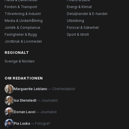
Fordon & Transport
Energi & Klimat
Tillverkning & Industri
Detaljhandel & E-handel
Media & Underhållning
Utbildning
Juridik & Compliance
Försvar & Säkerhet
Fastigheter & Bygg
Sport & Idrott
Jordbruk & Livsmedel
REGIONALT
Sverige & Norden
OM REDAKTIONEN
Marguerite Leblanc
— Chefredaktör
Isa Stenstedt
— Journalist
Dorian Lavol
— Journalist
Pia Luuka
— Fotograf