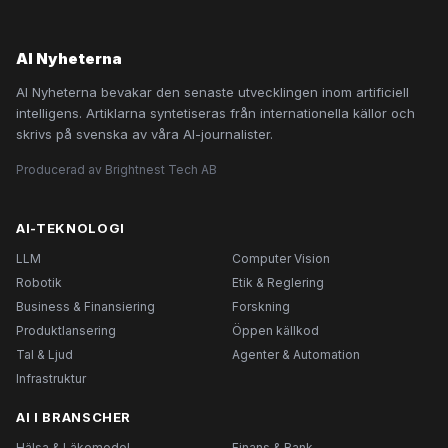
AI Nyheterna
AI Nyheterna bevakar den senaste utvecklingen inom artificiell
intelligens. Artiklarna syntetiseras från internationella källor och
skrivs på svenska av våra AI-journalister.
Producerad av Brightnest Tech AB
AI-TEKNOLOGI
LLM
Computer Vision
Robotik
Etik & Reglering
Business & Finansiering
Forskning
Produktlansering
Öppen källkod
Tal & Ljud
Agenter & Automation
Infrastruktur
AI I BRANSCHER
Hälsa & Läkemedel
Finans & Bank