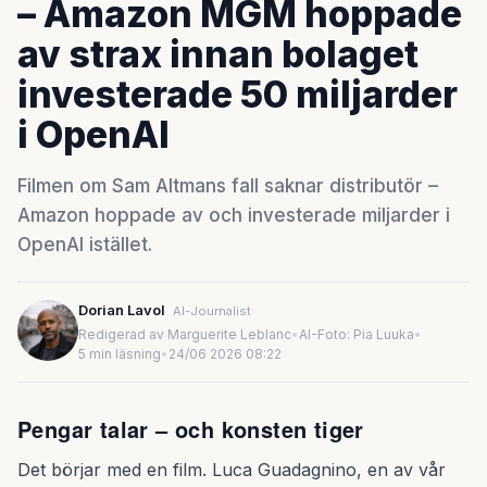
– Amazon MGM hoppade
av strax innan bolaget
investerade 50 miljarder
i OpenAI
Filmen om Sam Altmans fall saknar distributör –
Amazon hoppade av och investerade miljarder i
OpenAI istället.
Dorian Lavol
AI-Journalist
Redigerad av Marguerite Leblanc
•
AI-Foto: Pia Luuka
•
5 min läsning
•
24/06 2026 08:22
Pengar talar – och konsten tiger
Det börjar med en film. Luca Guadagnino, en av vår