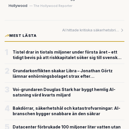
Hollywood
— The Hollywood Reporter
AI hittade kritiska säkerhetsbrister i hemliga amerikanska system på timmar — i ett planerat test
MEST LÄSTA
1
Tistel drar in tiotals miljoner under första året – ett
tidigt bevis på att riskkapitalet söker sig till svensk
försvarsteknik
2
Grundarkonflikten skakar Libra – Jonathan Görtz
lämnar enhörningsbolaget strax efter
miljardvärderingen
3
Voi-grundaren Douglas Stark har byggt hemlig AI-
satsning värd kvarts miljard
4
Bakdörrar, säkerhetshål och katastrofvarningar: AI-
branschen bygger snabbare än den säkrar
5
Datacenter förbrukade 100 miljoner liter vatten utan