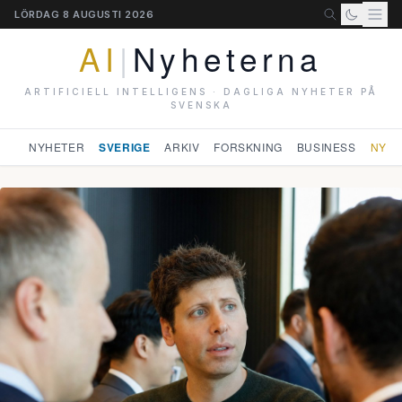
LÖRDAG 8 AUGUSTI 2026
AI
|
Nyheterna
ARTIFICIELL INTELLIGENS · DAGLIGA NYHETER PÅ
SVENSKA
NYHETER
SVERIGE
ARKIV
FORSKNING
BUSINESS
NYHE