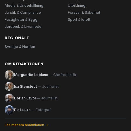
Media & Underhållning
Utbildning
Juridik & Compliance
Försvar & Säkerhet
Fastigheter & Bygg
Sport & Idrott
Jordbruk & Livsmedel
REGIONALT
Sverige & Norden
OM REDAKTIONEN
Marguerite Leblanc
— Chefredaktör
Isa Stenstedt
— Journalist
Dorian Lavol
— Journalist
Pia Luuka
— Fotograf
Läs mer om redaktionen →