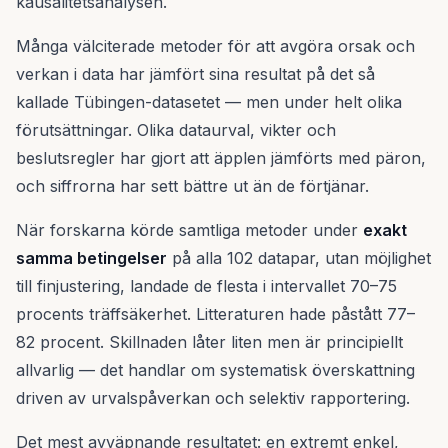
kausalitetsanalysen.
Många välciterade metoder för att avgöra orsak och
verkan i data har jämfört sina resultat på det så
kallade Tübingen-datasetet — men under helt olika
förutsättningar. Olika dataurval, vikter och
beslutsregler har gjort att äpplen jämförts med päron,
och siffrorna har sett bättre ut än de förtjänar.
När forskarna körde samtliga metoder under
exakt
samma betingelser
på alla 102 datapar, utan möjlighet
till finjustering, landade de flesta i intervallet 70–75
procents träffsäkerhet. Litteraturen hade påstått 77–
82 procent. Skillnaden låter liten men är principiellt
allvarlig — det handlar om systematisk överskattning
driven av urvalspåverkan och selektiv rapportering.
Det mest avväpnande resultatet: en extremt enkel,