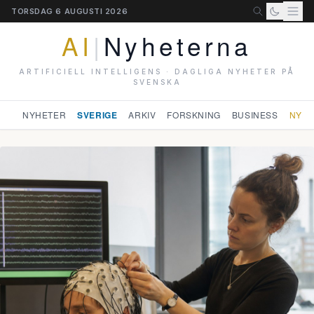
TORSDAG 6 AUGUSTI 2026
AI
|
Nyheterna
ARTIFICIELL INTELLIGENS · DAGLIGA NYHETER PÅ
SVENSKA
NYHETER
SVERIGE
ARKIV
FORSKNING
BUSINESS
NYHE