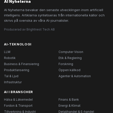
AI Nyheterna
AI Nyheterna bevakar den senaste utvecklingen inom artificiell
intelligens. Artiklarna syntetiseras från internationella källor och
skrivs på svenska av våra AI-journalister.
Producerad av Brightnest Tech AB
AI-TEKNOLOGI
LLM
Computer Vision
Robotik
Etik & Reglering
Business & Finansiering
Forskning
Produktlansering
Öppen källkod
Tal & Ljud
Agenter & Automation
Infrastruktur
AI I BRANSCHER
Hälsa & Läkemedel
Finans & Bank
Fordon & Transport
Energi & Klimat
Tillverkning & Industri
Detaljhandel & E-handel