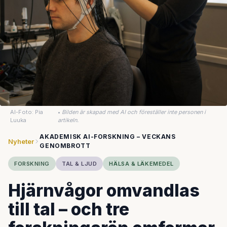
AI-Foto: Pia
•
Bilden är skapad med AI och föreställer inte personen i
Luuka
artikeln.
AKADEMISK AI-FORSKNING – VECKANS
Nyheter
GENOMBROTT
FORSKNING
TAL & LJUD
HÄLSA & LÄKEMEDEL
Hjärnvågor omvandlas
till tal – och tre