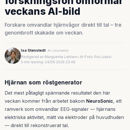
forskningsrön omformar
veckans AI-bild
Forskare omvandlar hjärnvågor direkt till tal – tre
genombrott skakade om veckan.
Isa Stenstedt
AI-Journalist
Redigerad av Marguerite Leblanc
•
AI-Foto: Pia Luuka
•
5 min läsning
•
24/06 2026 23:46
Hjärnan som röstgenerator
Det mest påtagligt spännande resultatet den här
veckan kommer från arbetet bakom
NeuroSonic
, ett
ramverk som omvandlar EEG-signaler — hjärnans
elektriska aktivitet, mätt via elektroder på huvudhuden
— direkt till rekonstruerat tal.