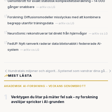
Genombrott för exakt statistisk komplexitetsberäkning – 14 000
gånger snabbare
— arXiv cs.LG
Forskning: Diffusionsmodeller misslyckas med att kombinera
begrepp utanför träningsdata
— arXiv cs.LG
NeuroSonic rekonstruerar tal direkt från hjärnvågor
— arXiv cs.LG
FedUP: Nytt ramverk raderar data blixtsnabbt i federerade AI-
system
— arXiv cs.LG
Hundratals miljoner och algoritmer hotar din röst – så påverkar AI det svenska valet
Systemet som vandrar dina gångvägar meter för meter – och avslöjar hindren som stoppar rullstolsanvändare
MEST LÄSTA
AKADEMISK AI-FORSKNING – VECKANS GENOMBROTT
1
Verktygen du litar på mäter fel sak – ny forskning
avslöjar sprickor i AI-grunden