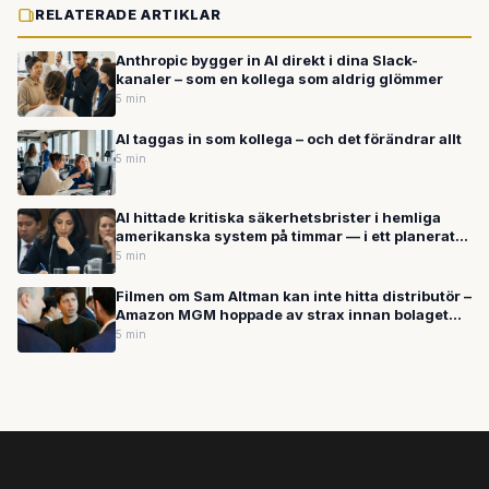
RELATERADE ARTIKLAR
Anthropic bygger in AI direkt i dina Slack-
kanaler – som en kollega som aldrig glömmer
5 min
AI taggas in som kollega – och det förändrar allt
5 min
AI hittade kritiska säkerhetsbrister i hemliga
amerikanska system på timmar — i ett planerat
test
5 min
Filmen om Sam Altman kan inte hitta distributör –
Amazon MGM hoppade av strax innan bolaget
investerade 50 miljarder i OpenAI
5 min