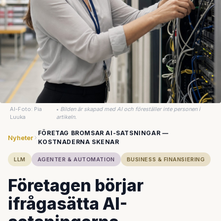
AI-Foto: Pia
•
Bilden är skapad med AI och föreställer inte personen i
Luuka
artikeln.
FÖRETAG BROMSAR AI-SATSNINGAR —
Nyheter
KOSTNADERNA SKENAR
LLM
AGENTER & AUTOMATION
BUSINESS & FINANSIERING
Företagen börjar
ifrågasätta AI-