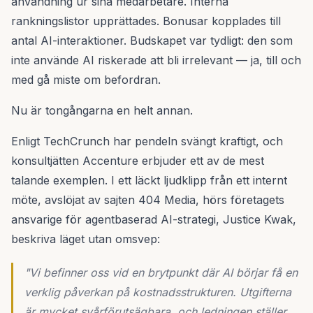
användning ur sina medarbetare. Interna
rankningslistor upprättades. Bonusar kopplades till
antal AI-interaktioner. Budskapet var tydligt: den som
inte använde AI riskerade att bli irrelevant — ja, till och
med gå miste om befordran.
Nu är tongångarna en helt annan.
Enligt TechCrunch har pendeln svängt kraftigt, och
konsultjätten Accenture erbjuder ett av de mest
talande exemplen. I ett läckt ljudklipp från ett internt
möte, avslöjat av sajten 404 Media, hörs företagets
ansvarige för agentbaserad AI-strategi, Justice Kwak,
beskriva läget utan omsvep:
"Vi befinner oss vid en brytpunkt där AI börjar få en
verklig påverkan på kostnadsstrukturen. Utgifterna
är mycket svårförutsägbara, och ledningen ställer