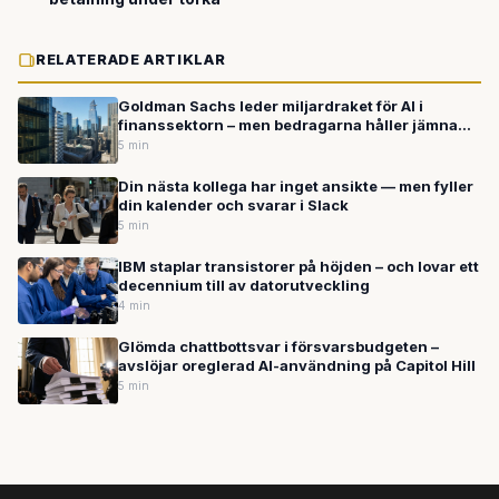
RELATERADE ARTIKLAR
Goldman Sachs leder miljardraket för AI i
finanssektorn – men bedragarna håller jämna
steg
5 min
Din nästa kollega har inget ansikte — men fyller
din kalender och svarar i Slack
5 min
IBM staplar transistorer på höjden – och lovar ett
decennium till av datorutveckling
4 min
Glömda chattbottsvar i försvarsbudgeten –
avslöjar oreglerad AI-användning på Capitol Hill
5 min