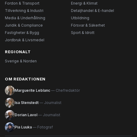
Fordon & Transport
Energi & Klimat
Tillverkning & Industri
Detaljhandel & E-handel
Media & Underhållning
Utbildning
Juridik & Compliance
Försvar & Säkerhet
Fastigheter & Bygg
Sport & Idrott
Jordbruk & Livsmedel
REGIONALT
Sverige & Norden
OM REDAKTIONEN
Marguerite Leblanc
— Chefredaktör
Isa Stenstedt
— Journalist
Dorian Lavol
— Journalist
Pia Luuka
— Fotograf