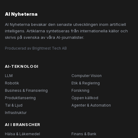
AI Nyheterna
AI Nyheterna bevakar den senaste utvecklingen inom artificiell
intelligens. Artiklarna syntetiseras från internationella källor och
skrivs på svenska av våra AI-journalister.
Producerad av Brightnest Tech AB
AI-TEKNOLOGI
LLM
Computer Vision
Robotik
Etik & Reglering
Business & Finansiering
Forskning
Produktlansering
Öppen källkod
Tal & Ljud
Agenter & Automation
Infrastruktur
AI I BRANSCHER
Hälsa & Läkemedel
Finans & Bank