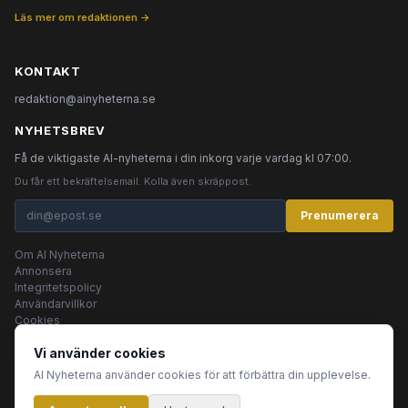
Läs mer om redaktionen →
KONTAKT
redaktion@ainyheterna.se
NYHETSBREV
Få de viktigaste AI-nyheterna i din inkorg varje vardag kl 07:00.
Du får ett bekräftelsemail. Kolla även skräppost.
Prenumerera
Om AI Nyheterna
Annonsera
Integritetspolicy
Användarvillkor
Cookies
Vi använder cookies
AI Nyheterna använder cookies för att förbättra din upplevelse.
© 2026 AI Nyheterna •
Integritetspolicy
•
Användarvillkor
•
Cookies