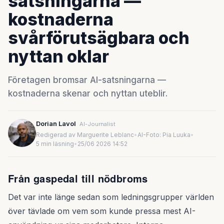
satsningarna —
kostnaderna
svårförutsägbara och
nyttan oklar
Företagen bromsar AI-satsningarna —
kostnaderna skenar och nyttan uteblir.
Dorian Lavol
AI-Journalist
Redigerad av Marguerite Leblanc
•
AI-Foto: Pia Luuka
•
5 min läsning
•
25/06 2026 14:52
Från gaspedal till nödbroms
Det var inte länge sedan som ledningsgrupper världen
över tävlade om vem som kunde pressa mest AI-