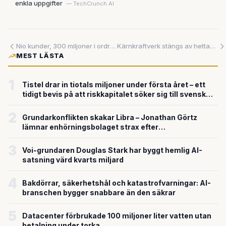
enkla uppgifter
— TechCrunch AI
Nio kunder, 300 miljoner i ordrar för nya modellen – nu tar humanoidroboten Digit steget mot börsen
Kärnkraftverk stängs av hettan – ett tecken på att Europa saknar svar på klimatets krav på elnätet
MEST LÄSTA
1
Tistel drar in tiotals miljoner under första året – ett
tidigt bevis på att riskkapitalet söker sig till svensk
försvarsteknik
2
Grundarkonflikten skakar Libra – Jonathan Görtz
lämnar enhörningsbolaget strax efter
miljardvärderingen
3
Voi-grundaren Douglas Stark har byggt hemlig AI-
satsning värd kvarts miljard
4
Bakdörrar, säkerhetshål och katastrofvarningar: AI-
branschen bygger snabbare än den säkrar
5
Datacenter förbrukade 100 miljoner liter vatten utan
betalning under torka