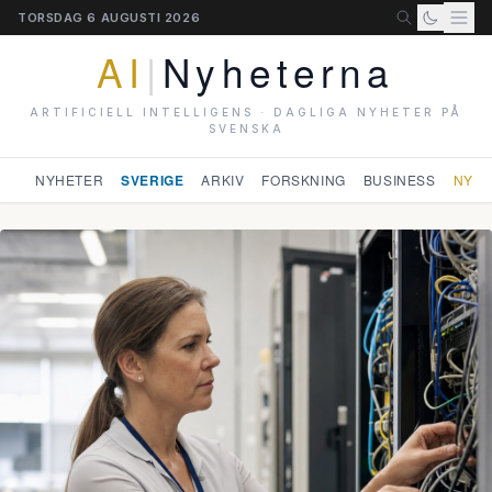
TORSDAG 6 AUGUSTI 2026
AI
|
Nyheterna
ARTIFICIELL INTELLIGENS · DAGLIGA NYHETER PÅ
SVENSKA
NYHETER
SVERIGE
ARKIV
FORSKNING
BUSINESS
NYHE