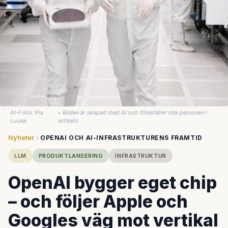
AI-Foto: Pia
•
Bilden är skapad med AI och föreställer inte personen i
Luuka
artikeln.
Nyheter
OPENAI OCH AI-INFRASTRUKTURENS FRAMTID
LLM
PRODUKTLANSERING
INFRASTRUKTUR
OpenAI bygger eget chip
– och följer Apple och
Googles väg mot vertikal