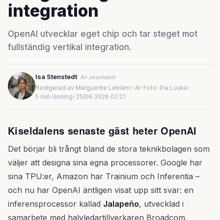
integration
OpenAI utvecklar eget chip och tar steget mot
fullständig vertikal integration.
Isa Stenstedt
AI-Journalist
Redigerad av Marguerite Leblanc
•
AI-Foto: Pia Luuka
•
5 min läsning
•
25/06 2026 02:21
Kiseldalens senaste gäst heter OpenAI
Det börjar bli trångt bland de stora teknikbolagen som
väljer att designa sina egna processorer. Google har
sina TPU:er, Amazon har Trainium och Inferentia –
och nu har OpenAI äntligen visat upp sitt svar: en
inferensprocessor kallad
Jalapeño
, utvecklad i
samarbete med halvledartillverkaren Broadcom.