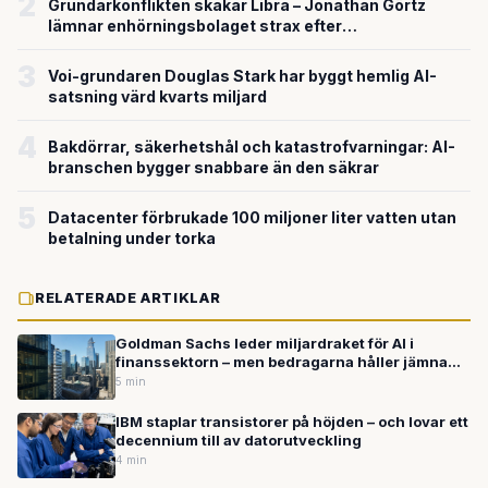
2
Grundarkonflikten skakar Libra – Jonathan Görtz
lämnar enhörningsbolaget strax efter
miljardvärderingen
3
Voi-grundaren Douglas Stark har byggt hemlig AI-
satsning värd kvarts miljard
4
Bakdörrar, säkerhetshål och katastrofvarningar: AI-
branschen bygger snabbare än den säkrar
5
Datacenter förbrukade 100 miljoner liter vatten utan
betalning under torka
RELATERADE ARTIKLAR
Goldman Sachs leder miljardraket för AI i
finanssektorn – men bedragarna håller jämna
steg
5 min
IBM staplar transistorer på höjden – och lovar ett
decennium till av datorutveckling
4 min