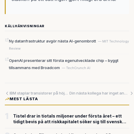
KÄLLHÄNVISNINGAR
Ny datanfrastruktur avgör nästa AI-genombrott
— MIT Technology
Review
OpenAI presenterar sitt första egenutvecklade chip – byggt
tillsammans med Broadcom
— TechCrunch AI
IBM staplar transistorer på höjden – och lovar ett decennium till av datorutveckling
Din nästa kollega har inget ansikte — men fyller din kalender och svarar i Slack
MEST LÄSTA
1
Tistel drar in tiotals miljoner under första året – ett
tidigt bevis på att riskkapitalet söker sig till svensk
försvarsteknik