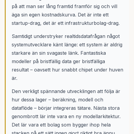
på att man ser lång framtid framför sig och vill
äga sin egen kostnadskurva. Det är inte ett
startup-drag, det är ett infrastrukturbolag-drag.
Samtidigt understryker realtidsdatafrågan något
systemutvecklare känt länge: ett system är aldrig
starkare än sin svagaste länk. Fantastiska
modeller på bristfällig data ger bristfälliga
resultat – oavsett hur snabbt chipet under huven
är.
Den verkligt spännande utvecklingen att följa är
hur dessa lager – beräkning, modell och
dataflöde – börjar integreras tätare. Nästa stora
genombrott lär inte vara en ny modellarkitektur.
Det lär vara ett bolag som bygger ihop hela
stacken på ett sätt ingen gjort riktigt bra ännu.