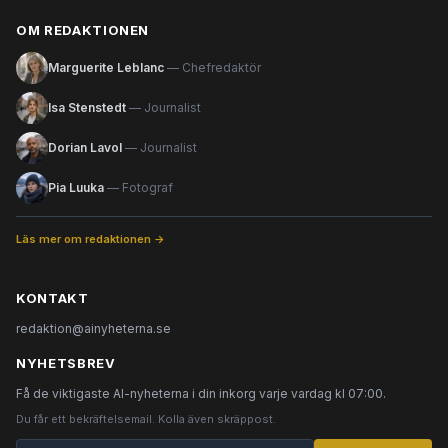
OM REDAKTIONEN
Marguerite Leblanc
— Chefredaktör
Isa Stenstedt
— Journalist
Dorian Lavol
— Journalist
Pia Luuka
— Fotograf
Läs mer om redaktionen →
KONTAKT
redaktion@ainyheterna.se
NYHETSBREV
Få de viktigaste AI-nyheterna i din inkorg varje vardag kl 07:00.
Du får ett bekräftelsemail. Kolla även skräppost.