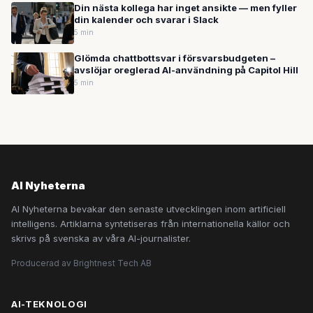
Din nästa kollega har inget ansikte — men fyller
din kalender och svarar i Slack
5 min
Glömda chattbottsvar i försvarsbudgeten –
avslöjar oreglerad AI-användning på Capitol Hill
5 min
AI Nyheterna
AI Nyheterna bevakar den senaste utvecklingen inom artificiell
intelligens. Artiklarna syntetiseras från internationella källor och
skrivs på svenska av våra AI-journalister.
Producerad av Brightnest Tech AB
AI-TEKNOLOGI