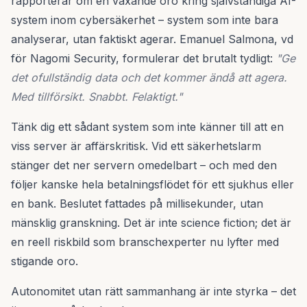
rapporterar om en växande oro kring självständiga AI-
system inom cybersäkerhet – system som inte bara
analyserar, utan faktiskt agerar. Emanuel Salmona, vd
för Nagomi Security, formulerar det brutalt tydligt:
"Ge
det ofullständig data och det kommer ändå att agera.
Med tillförsikt. Snabbt. Felaktigt."
Tänk dig ett sådant system som inte känner till att en
viss server är affärskritisk. Vid ett säkerhetslarm
stänger det ner servern omedelbart – och med den
följer kanske hela betalningsflödet för ett sjukhus eller
en bank. Beslutet fattades på millisekunder, utan
mänsklig granskning. Det är inte science fiction; det är
en reell riskbild som branschexperter nu lyfter med
stigande oro.
Autonomitet utan rätt sammanhang är inte styrka – det