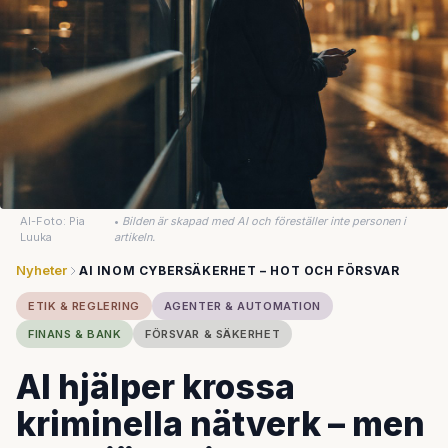
AI-Foto: Pia
•
Bilden är skapad med AI och föreställer inte personen i
Luuka
artikeln.
Nyheter
AI INOM CYBERSÄKERHET – HOT OCH FÖRSVAR
ETIK & REGLERING
AGENTER & AUTOMATION
FINANS & BANK
FÖRSVAR & SÄKERHET
AI hjälper krossa
kriminella nätverk – men