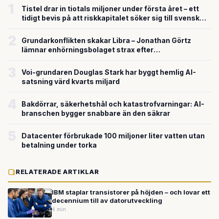
1
Tistel drar in tiotals miljoner under första året – ett
tidigt bevis på att riskkapitalet söker sig till svensk
försvarsteknik
2
Grundarkonflikten skakar Libra – Jonathan Görtz
lämnar enhörningsbolaget strax efter
miljardvärderingen
3
Voi-grundaren Douglas Stark har byggt hemlig AI-
satsning värd kvarts miljard
4
Bakdörrar, säkerhetshål och katastrofvarningar: AI-
branschen bygger snabbare än den säkrar
5
Datacenter förbrukade 100 miljoner liter vatten utan
betalning under torka
RELATERADE ARTIKLAR
IBM staplar transistorer på höjden – och lovar ett
decennium till av datorutveckling
4 min