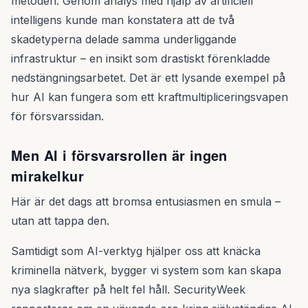
metoden. Genom analys med hjälp av artificiell
intelligens kunde man konstatera att de två
skadetyperna delade samma underliggande
infrastruktur – en insikt som drastiskt förenkladde
nedstängningsarbetet. Det är ett lysande exempel på
hur AI kan fungera som ett kraftmultipliceringsvapen
för försvarssidan.
Men AI i försvarsrollen är ingen
mirakelkur
Här är det dags att bromsa entusiasmen en smula –
utan att tappa den.
Samtidigt som AI-verktyg hjälper oss att knäcka
kriminella nätverk, bygger vi system som kan skapa
nya slagkrafter på helt fel håll. SecurityWeek