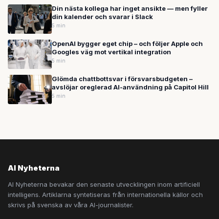
Din nästa kollega har inget ansikte — men fyller
din kalender och svarar i Slack
5 min
OpenAI bygger eget chip – och följer Apple och
Googles väg mot vertikal integration
5 min
Glömda chattbottsvar i försvarsbudgeten –
avslöjar oreglerad AI-användning på Capitol Hill
5 min
AI Nyheterna
AI Nyheterna bevakar den senaste utvecklingen inom artificiell
intelligens. Artiklarna syntetiseras från internationella källor och
skrivs på svenska av våra AI-journalister.