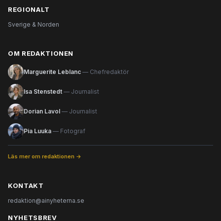
REGIONALT
Sverige & Norden
OM REDAKTIONEN
Marguerite Leblanc
— Chefredaktör
Isa Stenstedt
— Journalist
Dorian Lavol
— Journalist
Pia Luuka
— Fotograf
Läs mer om redaktionen →
KONTAKT
redaktion@ainyheterna.se
NYHETSBREV