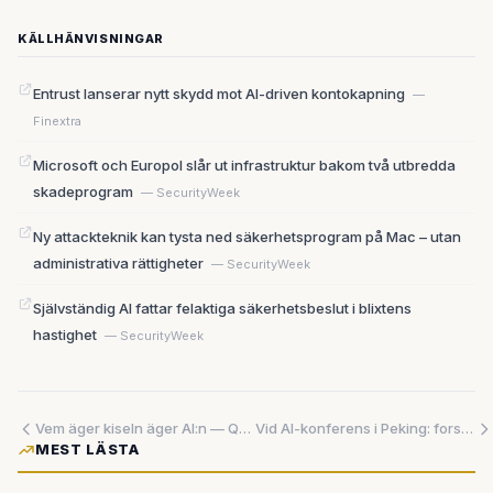
KÄLLHÄNVISNINGAR
Entrust lanserar nytt skydd mot AI-driven kontokapning
—
Finextra
Microsoft och Europol slår ut infrastruktur bakom två utbredda
skadeprogram
— SecurityWeek
Ny attackteknik kan tysta ned säkerhetsprogram på Mac – utan
administrativa rättigheter
— SecurityWeek
Självständig AI fattar felaktiga säkerhetsbeslut i blixtens
hastighet
— SecurityWeek
Vem äger kiseln äger AI:n — Qualcomm, OpenAI och NVIDIA slåss om hårdvarans framtid
Vid AI-konferens i Peking: forskare från öst och väst eniga – riskerna med artificiell intelligens känner inga gränser
MEST LÄSTA