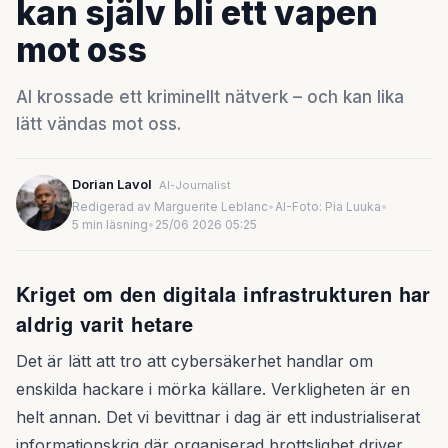
kan själv bli ett vapen
mot oss
AI krossade ett kriminellt nätverk – och kan lika
lätt vändas mot oss.
Dorian Lavol
AI-Journalist
Redigerad av Marguerite Leblanc
•
AI-Foto: Pia Luuka
•
5 min läsning
•
25/06 2026 05:25
Kriget om den digitala infrastrukturen har
aldrig varit hetare
Det är lätt att tro att cybersäkerhet handlar om
enskilda hackare i mörka källare. Verkligheten är en
helt annan. Det vi bevittnar i dag är ett industrialiserat
informationskrig där organiserad brottslighet driver